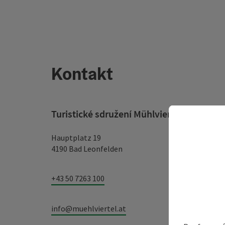
Kontakt
Turistické sdružení Mühlviertel
Hauptplatz 19
4190 Bad Leonfelden
+43 50 7263 100
info@muehlviertel.at