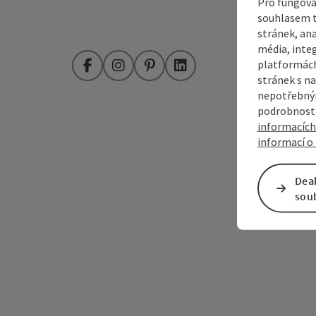
Pro fungová
souhlasem t
stránek, ana
média, inte
platformách
Facebook
Instagram
Pinterest
LinkedIn
stránek s na
nepotřebným
podrobnosti
informacích
informací o 
Dea
sou