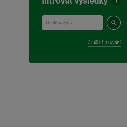
filtrovat výsledky
U sez
Hledaný výraz
Hledat
Zrušit filtrování