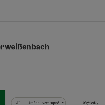
erweißenbach
0
Výsledky
Třídění