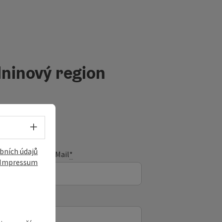
ninový region
Volba jazyka - Otevřít menu
bních údajů
E-Mail
*
Impressum