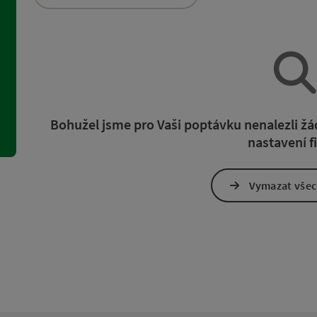
namů můžete využít filtry, jejichž pomocí upřesníte výběr. Změn
Bohužel jsme pro Vaši poptávku nenalezli 
nastavení fi
Vymazat všech