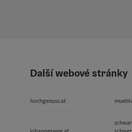
Další webové stránky
hochgenuss.at
muehlvi
schwar
johannesweg.at
schwe