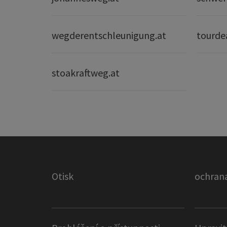
wegderentschleunigung.at
tourde
stoakraftweg.at
Otisk
ochrana