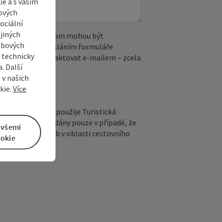
e a s vaším
ových
ociální
jiných
 reCAPTCHA. Při tom mohou být
ebových
. IP adresa). Odesláním formuláře
s technicky
ete kdykoli kontaktovat e‑mailem – zcela
. Další
 v našich
kie.
Více
epovinné jméno) použije Turistická
otazu. Budou předány pouze v případě, že
 všemi
kytovateli služeb v oblasti cestovního
okie