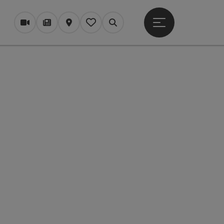
Otevřít hlavní men
Webové kamery
Časopis/Blog
Mapa
Zapamatované
Vyhledávání