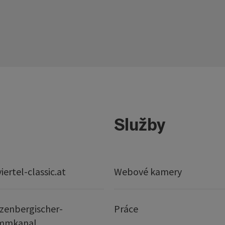
Služby
ertel-classic.at
Webové kamery
zenbergischer-
Práce
mmkanal