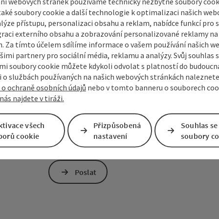
ní webových stránek používáme technicky nezbytné soubory cooki
aké soubory cookie a další technologie k optimalizaci našich web
lýze přístupu, personalizaci obsahu a reklam, nabídce funkcí pro s
graci externího obsahu a zobrazování personalizované reklamy na 
Pro ochranu proti spamu je používán Google
. Za tímto účelem sdílíme informace o vašem používání našich w
společnosti Google předána osobní data (např
šimi partnery pro sociální média, reklamu a analýzy. Svůj souhlas 
přijímáte potřebné cookies. Případně nás můž
i soubory cookie můžete kdykoli odvolat s platností do budoucna
bez reCAPTCHA.
*
 o službách používaných na našich webových stránkách naleznete
 o ochraně osobních údajů
nebo v tomto banneru o souborech coo
Přihlášení k odběru newsletteru Mühlviertelu
nás najdete v tiráži.
Vámi poskytnuté údaje (e-mailová adresa, dotaz, n
centrála Mühlviertel pouze ke zpracování vašeho d
ktivace všech
Přizpůsobená
Souhlas se
dotaz bude zodpovězen třetími stranami (např. pos
borů cookie
nastavení
soubory co
ruchu), viz také
Zásady ochrany osobních údajů
.
Poslat