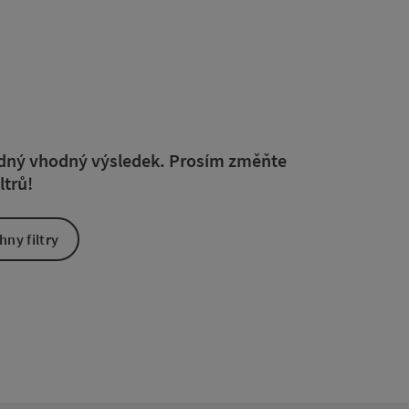
ou filtru můžete přímo aktualizovat výsledky v seznamu. Pouze u
žádný vhodný výsledek. Prosím změňte
ltrů!
ny filtry