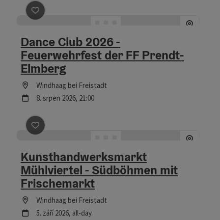
Označit příspěvek
: Dance Club 2026 - Feuerwehrfest d
Dance Club 2026 -
Feuerwehrfest der FF Prendt-
Elmberg
Lokace
Windhaag bei Freistadt
další termín
8.
srpen
2026
,
21:00
Označit příspěvek
: Kunsthandwerksmarkt Mühlviertel 
Kunsthandwerksmarkt
Mühlviertel - Südböhmen mit
Frischemarkt
Lokace
Windhaag bei Freistadt
další termín
5.
září
2026
,
all-day