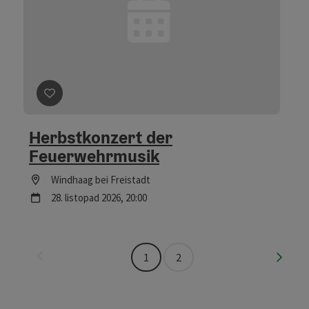
Označit příspěvek
: Herbstkonzert der Feuerwehrmusik
Herbstkonzert der
Feuerwehrmusik
Lokace
Windhaag bei Freistadt
další termín
28.
listopad
2026
,
20:00
na další stranu
na př
1
2