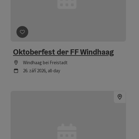
Označit příspěvek
: Oktoberfest der FF Windhaag
Oktoberfest der FF Windhaag
Lokace
Windhaag bei Freistadt
další termín
26.
září
2026
,
all-day