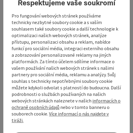
Respektujeme vaše soukromí
Pro fungování webových stránek používáme
technicky nezbytné soubory cookie a s vaším
souhlasem také soubory cookie a další technologie k
Označit příspěvek
: Radtag der Radgruppe Windhaag
optimalizaci našich webových stránek, analýze
přístupu, personalizaci obsahu a reklam, nabídce
Radtag der Radgruppe
funkcí pro sociální média, integraci externího obsahu
Windhaag
a zobrazování personalizované reklamy na jiných
platformách. Za tímto účelem sdílíme informace o
Lokace
Windhaag bei Freistadt
vašem používání našich webových stránek s našimi
další termín
4.
říjen
2026
,
12:30
partnery pro sociální média, reklamu a analýzy. Svůj
souhlas s technicky nepotřebnými soubory cookie
můžete kdykoli odvolat s platností do budoucna. Další
podrobnosti o službách používaných na našich
webových stránkách naleznete v našich
informacích o
ochraně osobních údajů
nebo v tomto banneru o
souborech cookie.
Více informací o nás najdete v
tiráži.