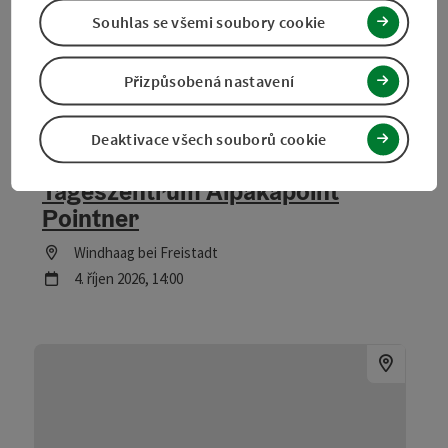
Souhlas se všemi soubory cookie
Přizpůsobená nastavení
Označit příspěvek
: 10jähriges Jubiläum Tageszentrum
Deaktivace všech souborů cookie
10jähriges Jubiläum
Tageszentrum Alpakapoint
Pointner
Lokace
Windhaag bei Freistadt
další termín
4.
říjen
2026
,
14:00