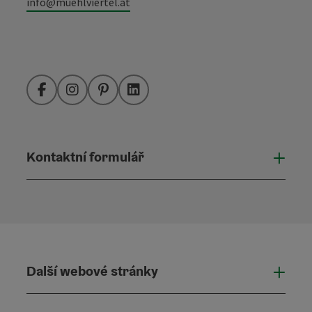
info@muehlviertel.at
Facebook
Instagram
Pinterest
LinkedIn
Kontaktní formulář
Otevř
Další webové stránky
Dalš