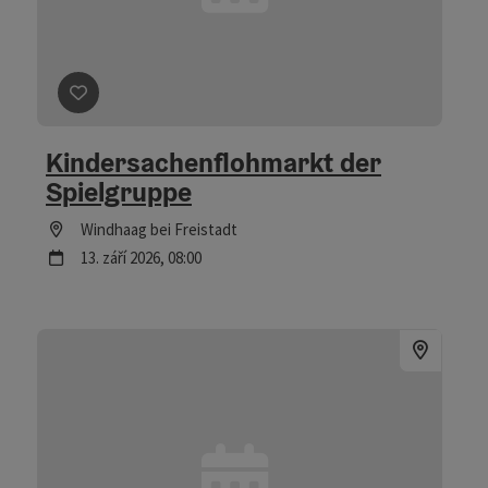
Označit příspěvek
: Kindersachenflohmarkt der Spielgr
Kindersachenflohmarkt der
Spielgruppe
Lokace
Windhaag bei Freistadt
další termín
13.
září
2026
,
08:00