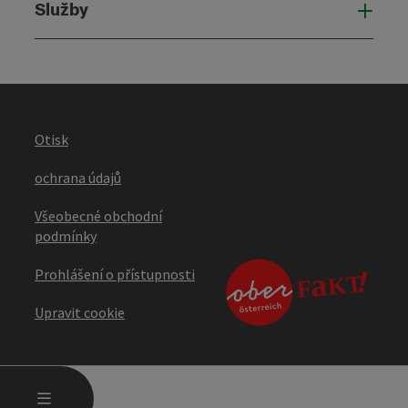
Služby
Služ
Otisk
ochrana údajů
Všeobecné obchodní
podmínky
Prohlášení o přístupnosti
Upravit cookie
OTEVŘÍT HLAVNÍ MENU
MENU