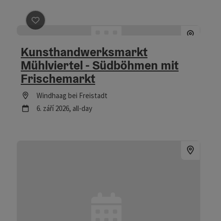
Označit příspěvek
: Kunsthandwerksmarkt Mühlviertel 
Kunsthandwerksmarkt
Mühlviertel - Südböhmen mit
Frischemarkt
Lokace
Windhaag bei Freistadt
další termín
6.
září
2026
,
all-day