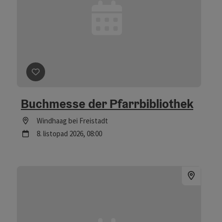
Označit příspěvek
: Buchmesse der Pfarrbibliothek
Buchmesse der Pfarrbibliothek
Lokace
Windhaag bei Freistadt
další termín
8.
listopad
2026
,
08:00