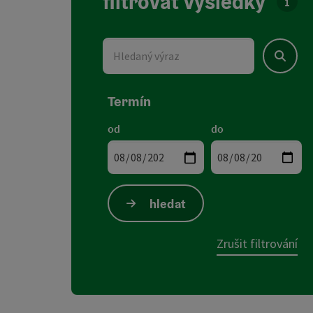
filtrovat výsledky
U sez
Hledaný výraz
Hledat
Termín
od
do
hledat
Zrušit filtrování