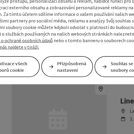
lýze přístupu, personalizaci obsahu a reklam, nabídce funkcí pro s
graci externího obsahu a zobrazování personalizované reklamy na 
Lin
. Za tímto účelem sdílíme informace o vašem používání našich w
šimi partnery pro sociální média, reklamu a analýzy. Svůj souhlas 
Lo
L
i soubory cookie můžete kdykoli odvolat s platností do budoucna
da
25
 o službách používaných na našich webových stránkách naleznete
 o ochraně osobních údajů
nebo v tomto banneru o souborech coo
nás najdete v tiráži.
ktivace všech
Přizpůsobená
Souhlas se
Označit příspěvek
: Linedance-Kurs in Lasberg
borů cookie
nastavení
soubory co
Lin
Lo
L
da
2.