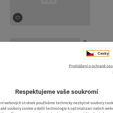
Označit příspěvek
: Linedance-Kurs in Lasberg
Lin
Cesky
Lo
L
Prohlášení o ochraně oso
da
4.
Respektujeme vaše soukromí
Označit příspěvek
: Linedance-Kurs in Lasberg
ní webových stránek používáme technicky nezbytné soubory cooki
aké soubory cookie a další technologie k optimalizaci našich web