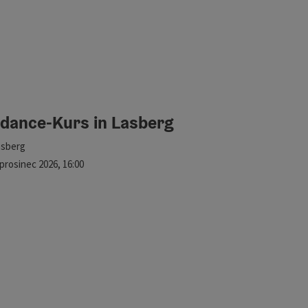
edance-Kurs in Lasberg
kace
asberg
lší termín
prosinec
2026
,
16:00