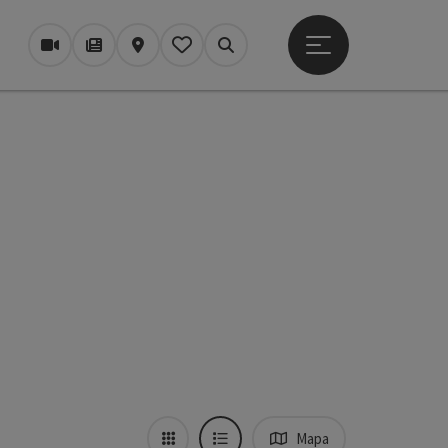
Otevřít hlavní men
Webové kamery
Časopis/Blog
Mapa
Zapamatované
Vyhledávání
Mapa