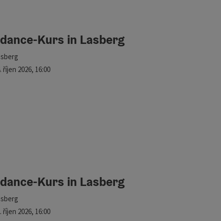
edance-Kurs in Lasberg
kace
asberg
lší termín
.
říjen
2026
,
16:00
edance-Kurs in Lasberg
kace
asberg
lší termín
.
říjen
2026
,
16:00