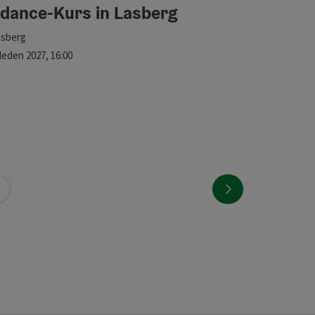
edance-Kurs in Lasberg
kace
asberg
lší termín
leden
2027
,
16:00
na předchozí str