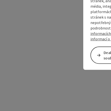
stránek, ana
média, inte
platformách
stránek s na
nepotřebným
podrobnosti
informacích
informací o 
Dea
sou