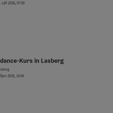
lší termín
.
září
2026
,
07:00
edance-Kurs in Lasberg
kace
asberg
lší termín
říjen
2026
,
16:00