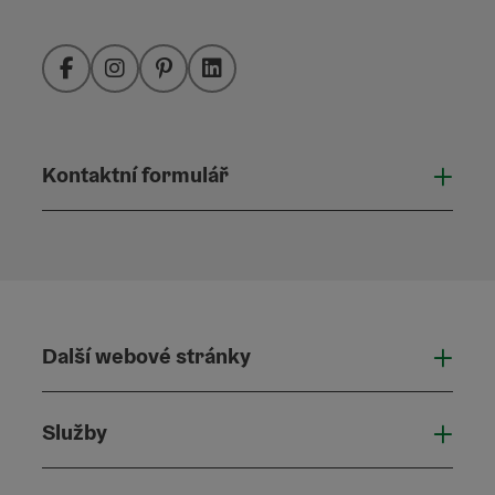
Facebook
Instagram
Pinterest
LinkedIn
Kontaktní formulář
Otevř
Další webové stránky
Dalš
Služby
Služ