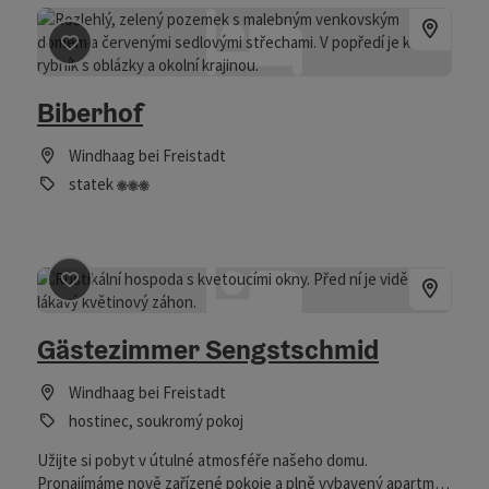
Označit příspěvek
: Biberhof
Biberhof
Windhaag bei Freistadt
3 Blumen
statek
Označit příspěvek
: Gästezimmer Sengstschmid
Gästezimmer Sengstschmid
Windhaag bei Freistadt
hostinec, soukromý pokoj
Užijte si pobyt v útulné atmosféře našeho domu.
Pronajímáme nově zařízené pokoje a plně vybavený apartmán