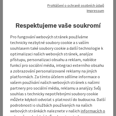
Prohlášení o ochraně osobních údajů
Označit příspěvek
: Reiterherberge "Zum Grünen Band"
Impressum
Reiterherberge "Zum Grünen
Band"
Respektujeme vaše soukromí
Windhaag bei Freistadt
Pro fungování webových stránek používáme
mládežnická ubytovna / mládežnická noclehárna /
technicky nezbytné soubory cookie a s vaším
noclehárna
souhlasem také soubory cookie a další technologie k
optimalizaci našich webových stránek, analýze
Naše útulná jezdecká chalupa se nachází idylicky přímo na
přístupu, personalizaci obsahu a reklam, nabídce
rozlehlé síti jízdních stezek - s nejlepšími spojeními do Sandlu
funkcí pro sociální média, integraci externího obsahu
a dokonce i přes hranici do sousedního Německa. Ideální pro
a zobrazování personalizované reklamy na jiných
všechny, kteří milují přírodu, koně a svobodu. Služby: Vlastní
platformách. Za tímto účelem sdílíme informace o
stravování, nákupní seznam pro chladničku Komfortní
vašem používání našich webových stránek s našimi
lůžková kapacita pro max. 7 osob Pastvina, stáje a boxy pro
partnery pro sociální média, reklamu a analýzy. Svůj
koně pro max. 7 koní
souhlas s technicky nepotřebnými soubory cookie
můžete kdykoli odvolat s platností do budoucna. Další
podrobnosti o službách používaných na našich
webových stránkách naleznete v našich
informacích o