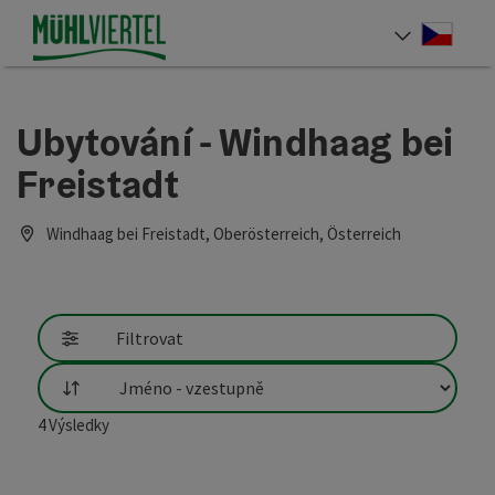
Accesskey
Accesskey
Accesskey
Obsah
Navigace
Začátek stránky
[0]
[1]
[2]
Cesky
Volba 
Ubytování - Windhaag bei
Freistadt
Windhaag bei Freistadt, Oberösterreich, Österreich
Filtrovat
Třídění
4
Výsledky