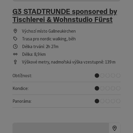
G3 STADTRUNDE sponsored by
Tischlerei & Wohnstudio Fürst
Výchozí místo
Gallneukirchen
Trasa pro nordic walking, běh
Délka trvání: 2h 27m
Délka: 8,9 km
Výškové metry, nadmořská výška vzestupně: 139 m
Velmi lehký, -á, -é
Obtížnost:
Velmi lehký, -á, -é
Kondice:
Prakticky žádný rozhled
Panoráma: