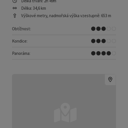
Délka trvání: 2h 49m
Délka: 34,6 km
Výškové metry, nadmořská výška vzestupně: 653 m
Střední
Obtížnost:
Střední
Kondice:
Skvělé panorama
Panoráma: