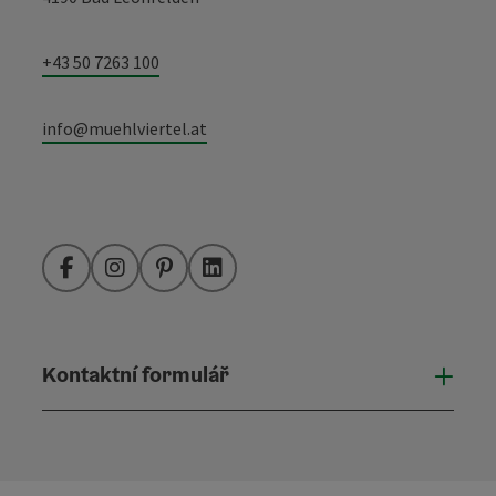
+43 50 7263 100
info@muehlviertel.at
Facebook
Instagram
Pinterest
LinkedIn
Kontaktní formulář
Otevř