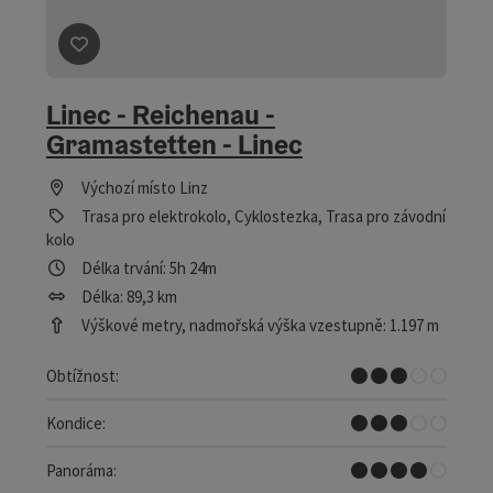
Označit příspěvek
: Linec - Reichenau - Gramastetten - 
Linec - Reichenau -
Gramastetten - Linec
Výchozí místo
Linz
Trasa pro elektrokolo, Cyklostezka, Trasa pro závodní
kolo
Délka trvání: 5h 24m
Délka: 89,3 km
Výškové metry, nadmořská výška vzestupně: 1.197 m
Střední
Obtížnost:
Střední
Kondice:
Skvělé panorama
Panoráma: