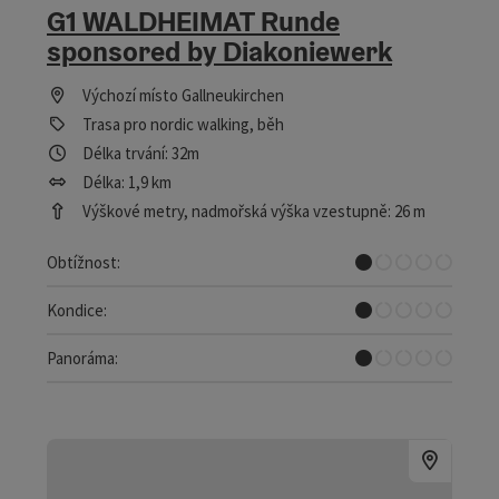
G1 WALDHEIMAT Runde
sponsored by Diakoniewerk
Výchozí místo
Gallneukirchen
Trasa pro nordic walking, běh
Délka trvání: 32m
Délka: 1,9 km
Výškové metry, nadmořská výška vzestupně: 26 m
Velmi lehký, -á, -é
Obtížnost:
Velmi lehký, -á, -é
Kondice:
Prakticky žádný rozhled
Panoráma: