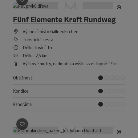
Označit příspěvek
: Fünf Elemente Kraft Rundweg
Fünf Elemente Kraft Rundweg
Výchozí místo
Gallneukirchen
Turistická cesta
Délka trvání: 1h
Délka: 2,5 km
Výškové metry, nadmořská výška vzestupně: 19 m
Velmi lehký, -á, -é
Obtížnost:
Velmi lehký, -á, -é
Kondice:
Prakticky žádný rozhled
Panoráma:
Označit příspěvek
: G1 WALDHEIMAT Runde sponsored b