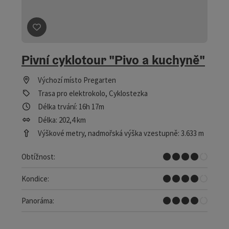
Označit příspěvek
: Pivní cyklotour "Pivo a kuchyně"
Pivní cyklotour "Pivo a kuchyně"
Výchozí místo
Pregarten
Trasa pro elektrokolo, Cyklostezka
Délka trvání: 16h 17m
Délka: 202,4 km
Výškové metry, nadmořská výška vzestupně: 3.633 m
Těžký, -á,-é
Obtížnost:
Těžký, -á,-é
Kondice:
Skvělé panorama
Panoráma: