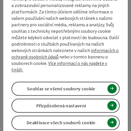
a zobrazování personalizované reklamy na jiných
platformách. Za tímto účelem sdílíme informace o
vašem používání našich webových stránek s našimi
partnery pro sociální média, reklamu a analýzy. Svůj
souhlas s technicky nepotřebnými soubory cookie
můžete kdykoli odvolat s platností do budoucna. Další
podrobnosti o službách používaných na našich
webových stránkách naleznete v našich
informacích o
ochraně osobních údajů
nebo v tomto banneru o
souborech cookie.
Více informací o nás najdete v
tiráži.
Označit příspěvek
: Konesprežná železnice - turistická 
Souhlas se všemi soubory cookie
Konesprežná železnice -
turistická cesta
Přizpůsobená nastavení
Výchozí místo
Gallneukirchen
Turistická cesta
Deaktivace všech souborů cookie
Délka trvání: 4h 5m