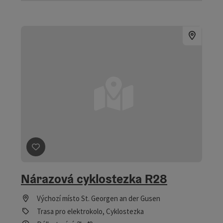
Označit příspěvek
: Nárazová cyklostezka R28
Nárazová cyklostezka R28
Výchozí místo
St. Georgen an der Gusen
Trasa pro elektrokolo, Cyklostezka