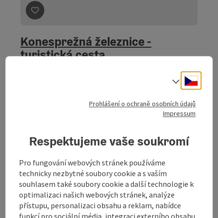
Označit příspěvek
: Konesprežná železnice - turistická 
Konesprežná železnice -
turistická cesta
Výchozí místo
Neumarkt im Mühlkreis
Cesky
Volba j
Turistická cesta
Délka trvání: 6h 18m
Prohlášení o ochraně osobních údajů
Délka: 22,1 km
Impressum
Výškové metry, nadmořská výška vzestupně: 408 m
Respektujeme vaše soukromí
Střední
Obtížnost:
Pro fungování webových stránek používáme
Střední
Kondice:
technicky nezbytné soubory cookie a s vaším
souhlasem také soubory cookie a další technologie k
Jednotlivé výhledy
Panoráma:
optimalizaci našich webových stránek, analýze
přístupu, personalizaci obsahu a reklam, nabídce
funkcí pro sociální média, integraci externího obsahu