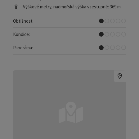
Výškové metry, nadmořská výška vzestupně: 369 m
Velmi lehký, -á, -é
Obtížnost:
Velmi lehký, -á, -é
Kondice:
Prakticky žádný rozhled
Panoráma: