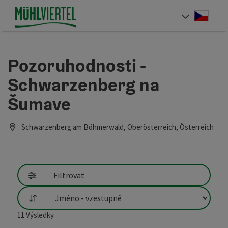
Accesskey
Accesskey
Accesskey
Obsah
Navigace
Začátek stránky
[0]
[1]
[2]
Cesky
Volba 
Pozoruhodnosti -
Schwarzenberg na
Šumave
Schwarzenberg am Böhmerwald, Oberösterreich, Österreich
Filtrovat
Třídění
11
Výsledky