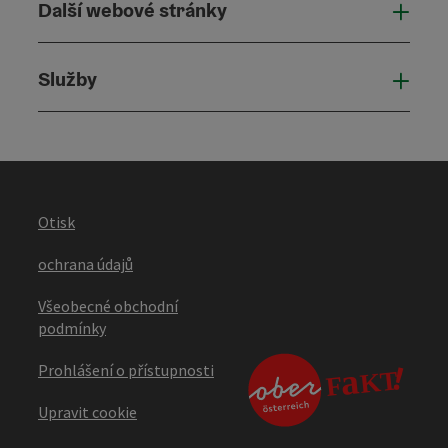
Další webové stránky
Dalš
Služby
Služ
Otisk
ochrana údajů
Všeobecné obchodní
podmínky
Prohlášení o přístupnosti
Upravit cookie