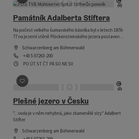
Označit příspěvek
: Památník Adalberta Stiftera
otevřít
Památník Adalberta Stiftera
Na počest velkého šumavského básníka byl v letech 1876-
77 na jezerní stěně Plöckensteinského jezera postaven
pomník.
Schwarzenberg am Böhmerwald
telefon
+43 5 07263-200
Otevírací doba
Otevřeno v pondělí
Otevřeno v úterý
Otevřeno ve středu
Otevřeno ve čtvrtek
Otevřeno v pátek
Otevřeno v sobotu
Otevřeno v neděli
Otevřeno o svátcích
PO
ÚT
ST
ČT
PÁ
SO
NE
SV
Označit příspěvek
: Plešné jezero v Česku
otevřít
Plešné jezero v Česku
"... voda je v něm nehybná, jako zkamenělé slzy" Adalbert
Stifter
Schwarzenberg am Böhmerwald
telefon
+43 5 07263-200