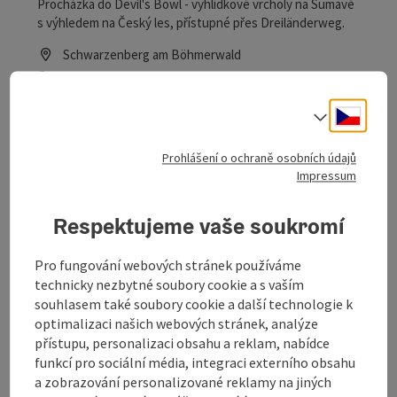
Procházka do Devil's Bowl - vyhlídkové vrcholy na Šumavě
s výhledem na Český les, přístupné přes Dreiländerweg.
Schwarzenberg am Böhmerwald
telefon
+43 5 07263-200
Otevírací doba
Otevřeno v pondělí
Otevřeno v úterý
Otevřeno ve středu
Otevřeno ve čtvrtek
Otevřeno v pátek
Otevřeno v sobotu
Otevřeno v neděli
Otevřeno o svátcích
PO
ÚT
ST
ČT
PÁ
SO
NE
SV
Cesky
Volba j
Prohlášení o ochraně osobních údajů
Označit příspěvek
: Tkalcovna koberců Hoheneder
otevřít
Impressum
Tkalcovna koberců Hoheneder
Respektujeme vaše soukromí
Rodinný podnik se nachází na jižním svahu Šumavy s
nádherným výhledem na alpské podhůří. Členové rodiny
Pro fungování webových stránek používáme
zde na ručních tkalcovských stavech vyrábějí koberce na
technicky nezbytné soubory cookie a s vaším
Schwarzenberg am Böhmerwald
míru z ovčí vlny, bavlny, vlasu a směsí materiálů.
souhlasem také soubory cookie a další technologie k
telefon
+43 664 73727768
optimalizaci našich webových stránek, analýze
Otevírací doba
přístupu, personalizaci obsahu a reklam, nabídce
funkcí pro sociální média, integraci externího obsahu
a zobrazování personalizované reklamy na jiných
na další stranu
na př
1
2