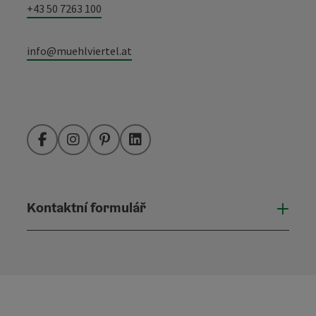
+43 50 7263 100
info@muehlviertel.at
Facebook
Instagram
Pinterest
LinkedIn
Kontaktní formulář
Otevř