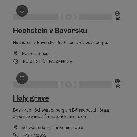
Označit příspěvek
: Hochstein v Bavorsku
otevřít
Hochstein v Bavorsku
Hochstein v Bavorsku - 500 m od Dreisesselbergu.
Neureichenau
Otevírací doba
Otevřeno v pondělí
Otevřeno v úterý
Otevřeno ve středu
Otevřeno ve čtvrtek
Otevřeno v pátek
Otevřeno v sobotu
Otevřeno v neděli
Otevřeno o svátcích
PO
ÚT
ST
ČT
PÁ
SO
NE
SV
Označit příspěvek
: Holy grave
otevřít
Holy grave
Boží hrob - Schwarzenberg am Böhmerwald - Stálá
expozice v místním historickém muzeu
Schwarzenberg am Böhmerwald
telefon
+43 7280 255