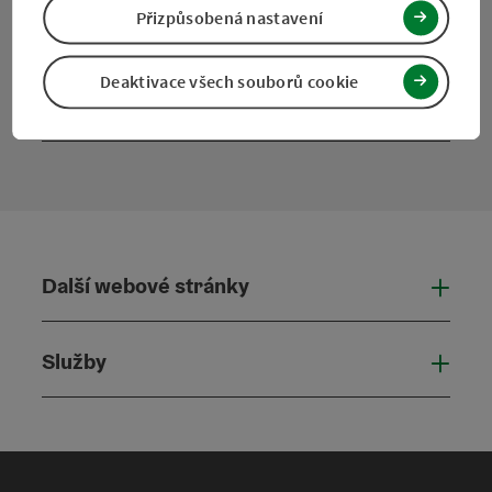
Facebook
Instagram
Pinterest
LinkedIn
Přizpůsobená nastavení
Deaktivace všech souborů cookie
Kontaktní formulář
Otevř
Další webové stránky
Dalš
Služby
Služ