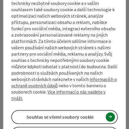
technicky nezbytné soubory cookie a s vaším
souhlasem také soubory cookie a další technologie k
Kontakt
optimalizaci našich webových stránek, analýze
přístupu, personalizaci obsahu a reklam, nabídce
funkcí pro sociální média, integraci externího obsahu
a zobrazování personalizované reklamy na jiných
Turistické sdružení Mühlviertel
platformách. Za tímto účelem sdílíme informace o
vašem používání našich webových stránek s našimi
Hauptplatz 19
partnery pro sociální média, reklamu a analýzy. Svůj
4190 Bad Leonfelden
souhlas s technicky nepotřebnými soubory cookie
můžete kdykoli odvolat s platností do budoucna. Další
podrobnosti o službách používaných na našich
+43 50 7263 100
webových stránkách naleznete v našich
informacích o
ochraně osobních údajů
nebo v tomto banneru o
souborech cookie.
Více informací o nás najdete v
info@muehlviertel.at
tiráži.
Souhlas se všemi soubory cookie