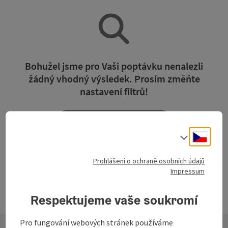
Bohužel jsme pro Vaši poptávku nenalezli
žádný vhodný výsledek. Prosím změňte
nastavení filtrů!
Vymazat všechny filtry
Cesky
Volba j
Prohlášení o ochraně osobních údajů
Impressum
Respektujeme vaše soukromí
Pro fungování webových stránek používáme