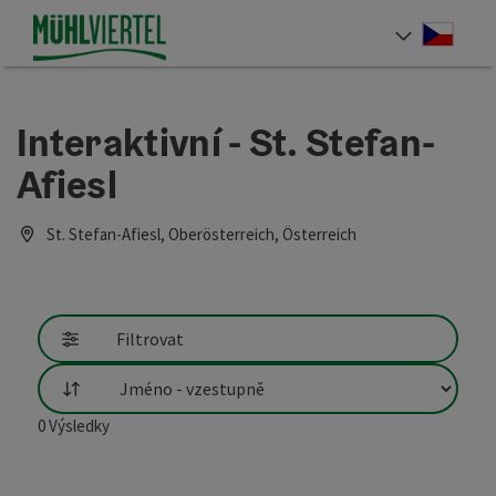
Accesskey
Accesskey
Accesskey
Obsah
Navigace
Začátek stránky
[0]
[1]
[2]
Cesky
Volba 
Interaktivní - St. Stefan-
Afiesl
St. Stefan-Afiesl, Oberösterreich, Österreich
Filtrovat
Třídění
0
Výsledky