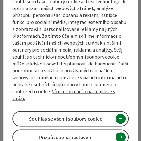
souhlasem také soubory cookie a další technologie k
optimalizaci našich webových stránek, analýze
přístupu, personalizaci obsahu a reklam, nabídce
funkcí pro sociální média, integraci externího obsahu
Turistické sdružení Mühlviertel
a zobrazování personalizované reklamy na jiných
platformách. Za tímto účelem sdílíme informace o
Hauptplatz 19
vašem používání našich webových stránek s našimi
4190 Bad Leonfelden
partnery pro sociální média, reklamu a analýzy. Svůj
souhlas s technicky nepotřebnými soubory cookie
můžete kdykoli odvolat s platností do budoucna. Další
+43 50 7263 100
podrobnosti o službách používaných na našich
webových stránkách naleznete v našich
informacích o
info@muehlviertel.at
ochraně osobních údajů
nebo v tomto banneru o
souborech cookie.
Více informací o nás najdete v
tiráži.
Souhlas se všemi soubory cookie
Facebook
Instagram
Pinterest
LinkedIn
Přizpůsobená nastavení