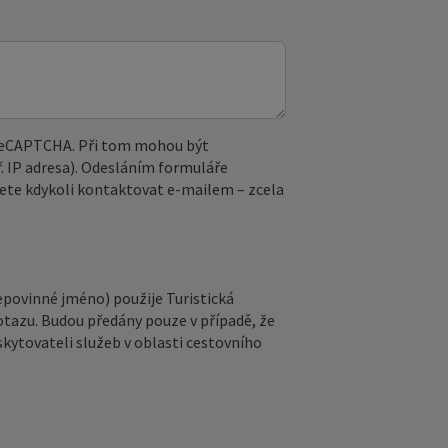
 reCAPTCHA. Při tom mohou být
. IP adresa). Odesláním formuláře
ete kdykoli kontaktovat e‑mailem – zcela
epovinné jméno) použije Turistická
otazu. Budou předány pouze v případě, že
kytovateli služeb v oblasti cestovního