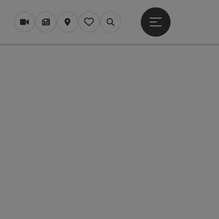
Otevřít hlavní men
Webové kamery
Časopis/Blog
Mapa
Zapamatované
Vyhledávání