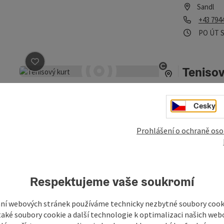
Sandl
telefon
+43 794
Otevírac
Otev
O
PO
ÚT
Tenisov
Označit příspěvek
: Tenisový kurt
otevřít copyri
Dva pískové k
Cesky
Sandl
telefon
+43 660
Prohlášení o ochraně oso
Otevírací dob
Viehbe
Označit příspěvek
: Viehbergarena Sandl
otevřít copyri
Respektujeme vaše soukromí
Vítejte na st
fotbalového 
každých čtrná
ní webových stránek používáme technicky nezbytné soubory cooki
Sandl
aké soubory cookie a další technologie k optimalizaci našich web
telefon
+43 664