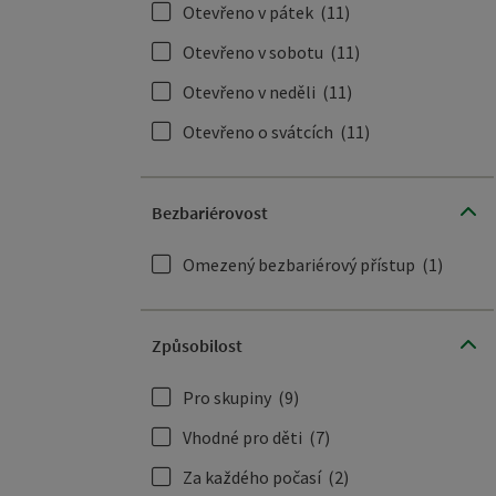
Otevřeno v pátek
(11)
Otevřeno v sobotu
(11)
Otevřeno v neděli
(11)
Otevřeno o svátcích
(11)
Bezbariérovost
Omezený bezbariérový přístup
(1)
Způsobilost
Pro skupiny
(9)
Vhodné pro děti
(7)
Za každého počasí
(2)