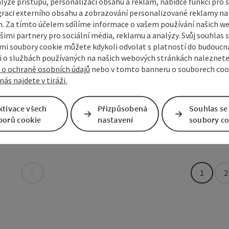
lýze přístupu, personalizaci obsahu a reklam, nabídce funkcí pro s
Otevírac
Otev
O
graci externího obsahu a zobrazování personalizované reklamy na 
PO
ÚT
. Za tímto účelem sdílíme informace o vašem používání našich w
šimi partnery pro sociální média, reklamu a analýzy. Svůj souhlas 
i soubory cookie můžete kdykoli odvolat s platností do budoucna
Volleyb
Označit příspěvek
: Volleyballanlage
otevřít copyri
 o službách používaných na našich webových stránkách naleznete
 o ochraně osobních údajů
nebo v tomto banneru o souborech coo
V letních měs
nás najdete v tiráži.
volejbalové h
Sandl
ktivace všech
Přizpůsobená
Souhlas se
telefon
+43 794
borů cookie
nastavení
soubory co
Otevírac
Otev
O
PO
ÚT
na další stranu
1
2