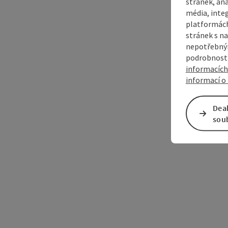
stránek, ana
média, inte
platformách
stránek s na
nepotřebným
podrobnosti
informacích
informací o 
Dea
sou