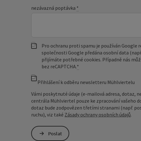
nezávazná poptávka
*
Pro ochranu proti spamu je používán Google
společnosti Google předána osobní data (např
přijímáte potřebné cookies. Případně nás můž
bez reCAPTCHA.
*
Přihlášení k odběru newsletteru Mühlviertelu
Vámi poskytnuté údaje (e-mailová adresa, dotaz, n
centrála Mühlviertel pouze ke zpracování vašeho d
dotaz bude zodpovězen třetími stranami (např. pos
ruchu), viz také
Zásady ochrany osobních údajů
.
Poslat