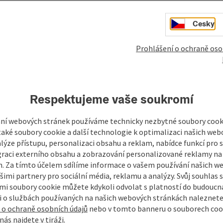
Cesky
Prohlášení o ochraně oso
Vaše zpráva pro prázd
Respektujeme vaše soukromí
Mühlviertel
ní webových stránek používáme technicky nezbytné soubory cooki
aké soubory cookie a další technologie k optimalizaci našich web
lýze přístupu, personalizaci obsahu a reklam, nabídce funkcí pro s
Pole označená
*
jsou povinná
graci externího obsahu a zobrazování personalizované reklamy na 
. Za tímto účelem sdílíme informace o vašem používání našich w
křestní jméno, jméno
příjmení
šimi partnery pro sociální média, reklamu a analýzy. Svůj souhlas 
i soubory cookie můžete kdykoli odvolat s platností do budoucna
 o službách používaných na našich webových stránkách naleznete
 o ochraně osobních údajů
nebo v tomto banneru o souborech coo
nezávazná poptávka
*
nás najdete v tiráži.