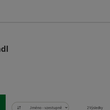
ndl
2
Výsledky
Třídění