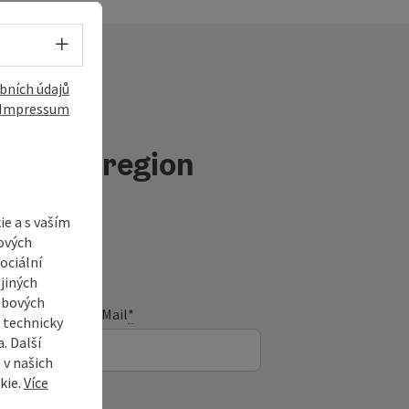
Volba jazyka - Otevřít menu
bních údajů
Impressum
ninový region
e a s vaším
ových
ociální
jiných
ebových
E-Mail
*
s technicky
. Další
 v našich
kie.
Více