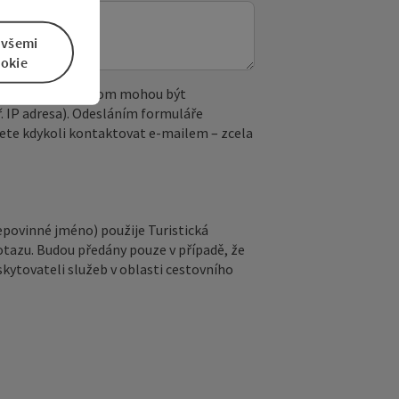
 všemi
okie
 reCAPTCHA. Při tom mohou být
. IP adresa). Odesláním formuláře
ete kdykoli kontaktovat e‑mailem – zcela
epovinné jméno) použije Turistická
otazu. Budou předány pouze v případě, že
kytovateli služeb v oblasti cestovního