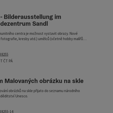
ou filtru můžete přímo aktualizovat výsledky v seznamu. Pouze u
 - Bilderausstellung im
eindezentrum Sandl
ght
dezentrum Sandl
munitního centra je možnost vystavit obrazy. Nové
, fotografie, kresby atd.) umělců (včetně hobby malířů)
ány přibližně každých 6 měsíců. Zájemci o vystavování
ihlásit na obecním úřadě (+43 7944 8255 nebo
4 8255
dl.ooe.gv.at).
í doba
řeno v pondělí
tevřeno v úterý
Otevřeno ve středu
Otevřeno ve čtvrtek
Otevřeno v pátek
ST
ČT
PÁ
 Malovaných obrázku na skle
e
ght
ování obrázků na skle přijato do seznamu národního
děditství Unesco.
4 8255-14