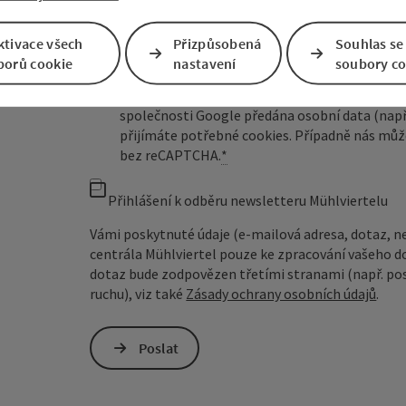
ktivace všech
Přizpůsobená
Souhlas se
borů cookie
nastavení
soubory co
Pro ochranu proti spamu je používán Google
společnosti Google předána osobní data (např
přijímáte potřebné cookies. Případně nás můž
bez reCAPTCHA.
*
Přihlášení k odběru newsletteru Mühlviertelu
Vámi poskytnuté údaje (e-mailová adresa, dotaz, n
centrála Mühlviertel pouze ke zpracování vašeho d
dotaz bude zodpovězen třetími stranami (např. pos
ruchu), viz také
Zásady ochrany osobních údajů
.
Poslat