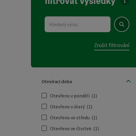
filtrovat výsledky
U sez
Hledaný výraz
Hledat
Zrušit filtrování
Otevírací doba
Otevřeno v pondělí
(1)
Otevřeno v úterý
(1)
Otevřeno ve středu
(1)
Otevřeno ve čtvrtek
(1)