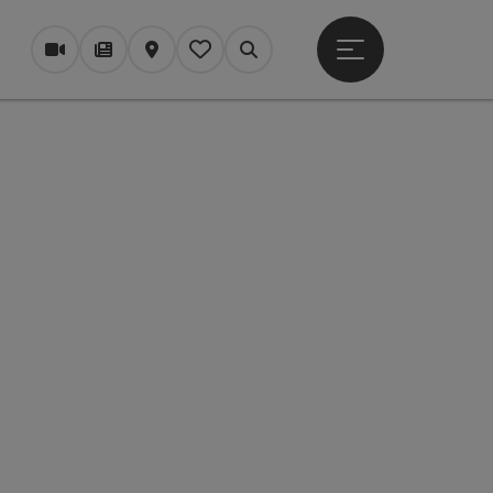
Otevřít hlavní men
Webové kamery
Časopis/Blog
Mapa
Zapamatované
Vyhledávání