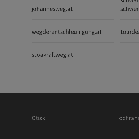
johannesweg.at
schwe
wegderentschleunigung.at
tourde
stoakraftweg.at
Otisk
ochrana