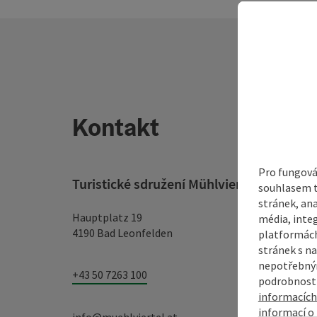
Kontakt
Pro fungová
Turistické sdružení Mühlviertel
souhlasem t
stránek, ana
Hauptplatz 19
média, inte
4190 Bad Leonfelden
platformách
stránek s na
nepotřebným
+43 50 7263 100
podrobnosti
informacích
informací o 
info@muehlviertel.at