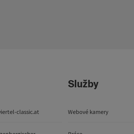
Služby
ertel-classic.at
Webové kamery
zenbergischer-
Práce