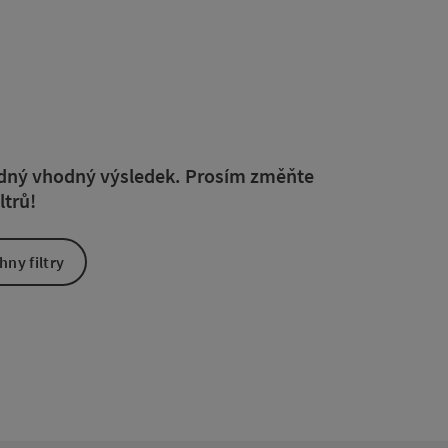
ou filtru můžete přímo aktualizovat výsledky v seznamu. Pouze u
žádný vhodný výsledek. Prosím změňte
ltrů!
ny filtry