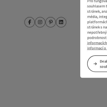
Pro fungová
souhlasem t
stránek, ana
média, inte
platformách
Facebook
Instagram
Pinterest
LinkedIn
stránek s na
nepotřebným
podrobnosti
informacích
informací o 
Dea
sou