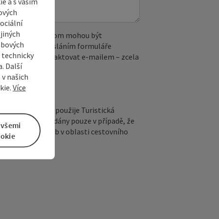
e a s vaším
ových
ociální
jiných
 reCAPTCHA. Při tom mohou být
ebových
. IP adresa). Odesláním formuláře
s technicky
ete kdykoli kontaktovat e‑mailem – zcela
. Další
 v našich
kie.
Více
epovinné jméno) použije Turistická
otazu. Budou předány pouze v případě, že
 všemi
kytovateli služeb v oblasti cestovního
okie