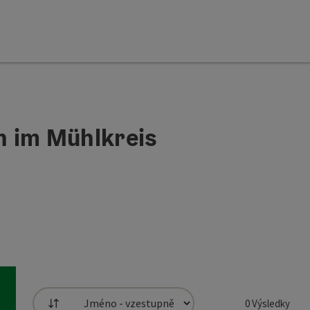
ch im Mühlkreis
0
Výsledky
Třídění