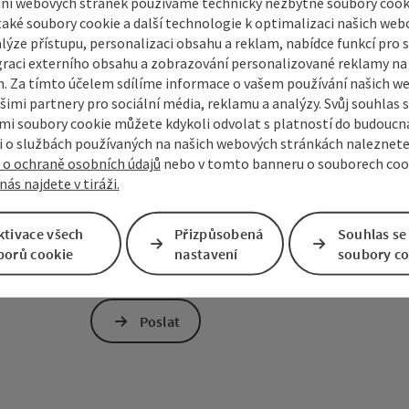
ní webových stránek používáme technicky nezbytné soubory cooki
aké soubory cookie a další technologie k optimalizaci našich web
lýze přístupu, personalizaci obsahu a reklam, nabídce funkcí pro s
graci externího obsahu a zobrazování personalizované reklamy na 
Pro ochranu proti spamu je používán Google
. Za tímto účelem sdílíme informace o vašem používání našich w
společnosti Google předána osobní data (např
šimi partnery pro sociální média, reklamu a analýzy. Svůj souhlas 
přijímáte potřebné cookies. Případně nás můž
i soubory cookie můžete kdykoli odvolat s platností do budoucna
bez reCAPTCHA.
*
 o službách používaných na našich webových stránkách naleznete
 o ochraně osobních údajů
nebo v tomto banneru o souborech coo
Přihlášení k odběru newsletteru Mühlviertelu
nás najdete v tiráži.
Vámi poskytnuté údaje (e-mailová adresa, dotaz, n
centrála Mühlviertel pouze ke zpracování vašeho d
ktivace všech
Přizpůsobená
Souhlas se
dotaz bude zodpovězen třetími stranami (např. pos
borů cookie
nastavení
soubory co
ruchu), viz také
Zásady ochrany osobních údajů
.
Poslat