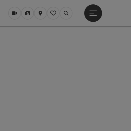
Otevřít hlavní men
Webové kamery
Časopis/Blog
Mapa
Zapamatované
Vyhledávání