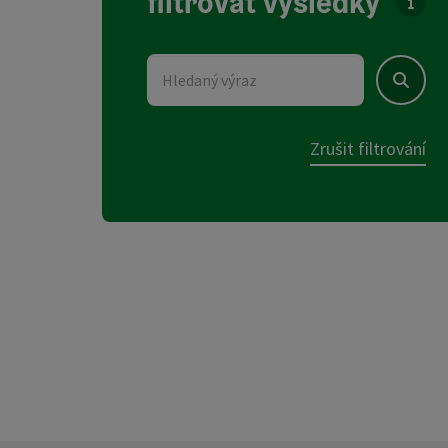
filtrovat výsledky
U sez
Hledaný výraz
Hledat
Zrušit filtrování