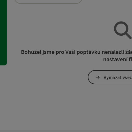
namů můžete využít filtry, jejichž pomocí upřesníte výběr. Změn
Bohužel jsme pro Vaši poptávku nenalezli 
nastavení fi
Vymazat všech