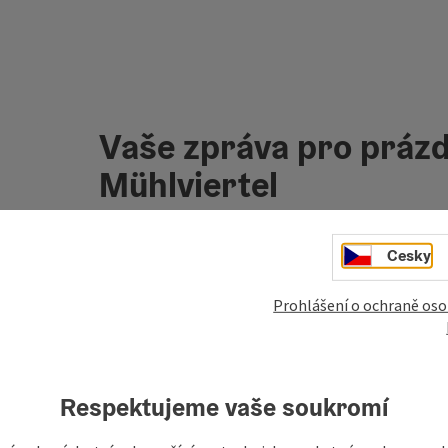
Vaše zpráva pro prázd
Mühlviertel
Cesky
Pole označená
*
jsou povinná
Prohlášení o ochraně oso
křestní jméno, jméno
příjmení
Respektujeme vaše soukromí
nezávazná poptávka
*