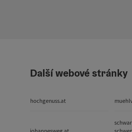
Další webové stránky
hochgenuss.at
muehlvi
schwar
johannesweg.at
schwe