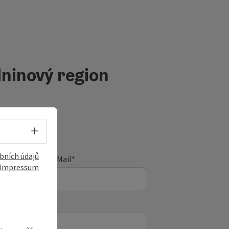
ninový region
Volba jazyka - Otevřít menu
bních údajů
E-Mail
*
Impressum