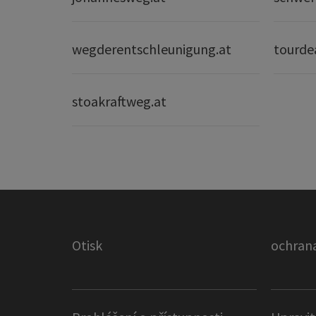
wegderentschleunigung.at
tourde
stoakraftweg.at
Otisk
ochrana