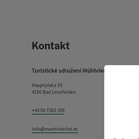
Kontakt
Turistické sdružení Mühlviertel
Hauptplatz 19
4190 Bad Leonfelden
+43 50 7263 100
info@muehlviertel.at