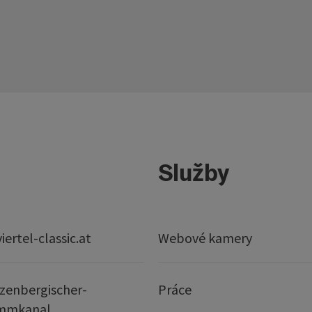
Služby
ertel-classic.at
Webové kamery
zenbergischer-
Práce
mmkanal