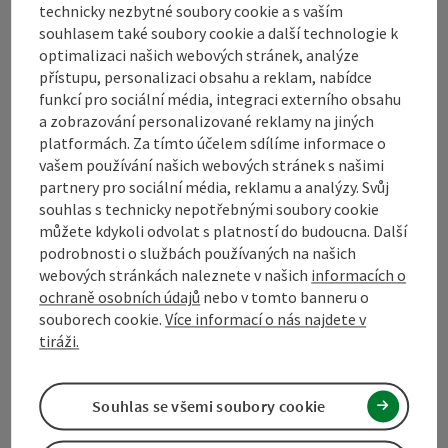
technicky nezbytné soubory cookie a s vaším
souhlasem také soubory cookie a další technologie k
Kontakt
optimalizaci našich webových stránek, analýze
přístupu, personalizaci obsahu a reklam, nabídce
funkcí pro sociální média, integraci externího obsahu
a zobrazování personalizované reklamy na jiných
Turistické sdružení Mühlviertel
platformách. Za tímto účelem sdílíme informace o
vašem používání našich webových stránek s našimi
Hauptplatz 19
partnery pro sociální média, reklamu a analýzy. Svůj
4190 Bad Leonfelden
souhlas s technicky nepotřebnými soubory cookie
můžete kdykoli odvolat s platností do budoucna. Další
podrobnosti o službách používaných na našich
+43 50 7263 100
webových stránkách naleznete v našich
informacích o
ochraně osobních údajů
nebo v tomto banneru o
souborech cookie.
Více informací o nás najdete v
info@muehlviertel.at
tiráži.
Souhlas se všemi soubory cookie