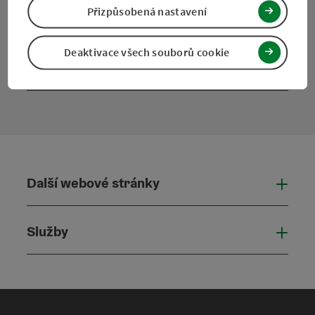
Facebook
Instagram
Pinterest
LinkedIn
Přizpůsobená nastavení
Deaktivace všech souborů cookie
Kontaktní formulář
Otevř
Další webové stránky
Dalš
Služby
Služ