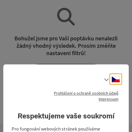
Bohužel jsme pro Vaši poptávku nenalezli
žádný vhodný výsledek. Prosím změňte
nastavení filtrů!
Vymazat všechny filtry
Cesky
Volba j
Prohlášení o ochraně osobních údajů
Impressum
Respektujeme vaše soukromí
Pro fungování webových stránek používáme