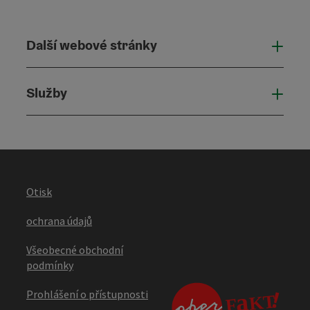
Další webové stránky
Dalš
Služby
Služ
Otisk
ochrana údajů
Všeobecné obchodní
podmínky
Prohlášení o přístupnosti