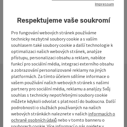
Impressum
Respektujeme vaše soukromí
Pro fungování webových stránek používáme
technicky nezbytné soubory cookie a s vaším
souhlasem také soubory cookie a další technologie k
optimalizaci našich webových stránek, analýze
přístupu, personalizaci obsahu a reklam, nabídce
funkcí pro sociální média, integraci externího obsahu
a zobrazování personalizované reklamy na jiných
platformách. Za tímto účelem sdílíme informace o
vašem používání našich webových stránek s našimi
Kontakt
partnery pro sociální média, reklamu a analýzy. Svůj
souhlas s technicky nepotřebnými soubory cookie
můžete kdykoli odvolat s platností do budoucna. Další
podrobnosti o službách používaných na našich
Turistické sdružení Mühlviertel
webových stránkách naleznete v našich
informacích o
ochraně osobních údajů
nebo v tomto banneru o
Hauptplatz 19
souborech cookie.
Více informací o nás najdete v