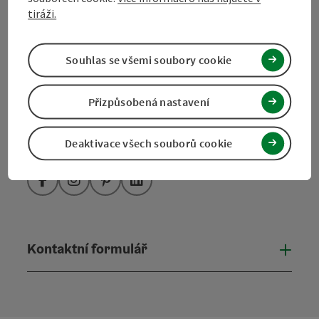
4190 Bad Leonfelden
tiráži.
+43 50 7263 100
Souhlas se všemi soubory cookie
info@muehlviertel.at
Přizpůsobená nastavení
Deaktivace všech souborů cookie
Facebook
Instagram
Pinterest
LinkedIn
Kontaktní formulář
Otevř