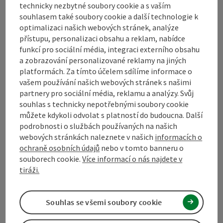
technicky nezbytné soubory cookie a s vaším
souhlasem také soubory cookie a další technologie k
Kontakt
optimalizaci našich webových stránek, analýze
přístupu, personalizaci obsahu a reklam, nabídce
funkcí pro sociální média, integraci externího obsahu
a zobrazování personalizované reklamy na jiných
Turistické sdružení Mühlviertel
platformách. Za tímto účelem sdílíme informace o
vašem používání našich webových stránek s našimi
Hauptplatz 19
partnery pro sociální média, reklamu a analýzy. Svůj
4190 Bad Leonfelden
souhlas s technicky nepotřebnými soubory cookie
můžete kdykoli odvolat s platností do budoucna. Další
podrobnosti o službách používaných na našich
+43 50 7263 100
webových stránkách naleznete v našich
informacích o
ochraně osobních údajů
nebo v tomto banneru o
souborech cookie.
Více informací o nás najdete v
info@muehlviertel.at
tiráži.
Souhlas se všemi soubory cookie