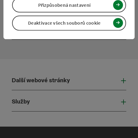
Facebook
Instagram
Pinterest
LinkedIn
Přizpůsobená nastavení
Deaktivace všech souborů cookie
Kontaktní formulář
Otevř
Další webové stránky
Dalš
Služby
Služ