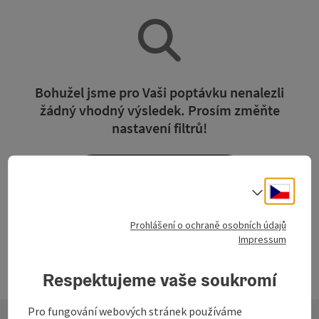
Bohužel jsme pro Vaši poptávku nenalezli
žádný vhodný výsledek. Prosím změňte
nastavení filtrů!
Vymazat všechny filtry
Cesky
Volba j
Prohlášení o ochraně osobních údajů
Impressum
Respektujeme vaše soukromí
Pro fungování webových stránek používáme