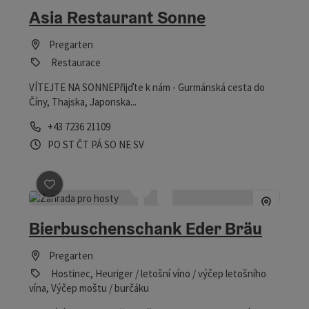
Asia Restaurant Sonne
Pregarten
Restaurace
VÍTEJTE NA SONNEPřijďte k nám - Gurmánská cesta do
Číny, Thajska, Japonska...
telefon
+43 7236 21109
Otevírací doba
Otevřeno v pondělí
Otevřeno ve středu
Otevřeno ve čtvrtek
Otevřeno v pátek
Otevřeno v sobotu
Otevřeno v neděli
Otevřeno o svátcích
PO
ST
ČT
PÁ
SO
NE
SV
Označit příspěvek
: Bierbuschenschank Eder Bräu
Bierbuschenschank Eder Bräu
Pregarten
Hostinec, Heuriger / letošní víno / výčep letošního
vína, Výčep moštu / burčáku