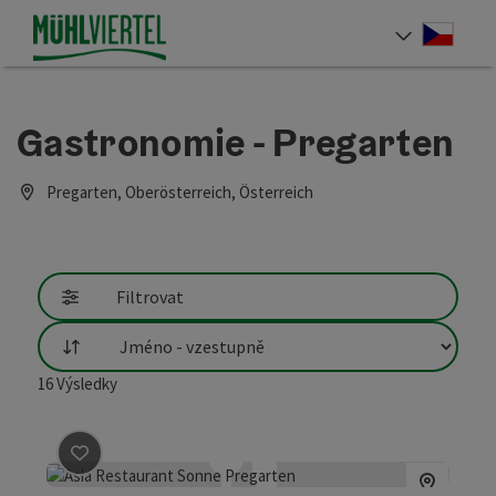
Accesskey
Accesskey
Accesskey
Obsah
Navigace
Začátek stránky
[0]
[1]
[2]
Cesky
Volba 
Gastronomie - Pregarten
Pregarten, Oberösterreich, Österreich
Filtrovat
Třídění
16
Výsledky
Označit příspěvek
: Asia Restaurant Sonne