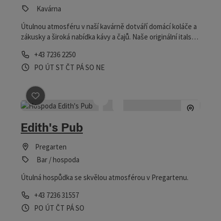
Kavárna
Útulnou atmosféru v naší kavárně dotváří domácí koláče a
zákusky a široká nabídka kávy a čajů. Naše originální italská
zmrzlina je stejně oblíbená u mlsných jazýčků jako u znalců
telefon
+43 7236 2250
s láskou vytvořených pohárů, které si můžete vychutnat v
Otevírací doba
Otevřeno v pondělí
Otevřeno v úterý
Otevřeno ve středu
Otevřeno ve čtvrtek
Otevřeno v pátek
Otevřeno v sobotu
Otevřeno v neděli
PO
ÚT
ST
ČT
PÁ
SO
NE
naší klidné zahradě.
Označit příspěvek
: Edith's Pub
Edith's Pub
Pregarten
Bar / hospoda
Útulná hospůdka se skvělou atmosférou v Pregartenu.
telefon
+43 7236 31557
Otevírací doba
Otevřeno v pondělí
Otevřeno v úterý
Otevřeno ve čtvrtek
Otevřeno v pátek
Otevřeno v sobotu
PO
ÚT
ČT
PÁ
SO