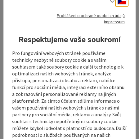
Volba j
Otevírací doba
Otevřeno ve středu
Otevřeno ve čtvrtek
Otevřeno v pátek
Otevřeno v sobotu
Otevřeno v neděli
Otevřeno o svátcích
ST
ČT
PÁ
SO
NE
SV
Prohlášení o ochraně osobních údajů
Impressum
Označit příspěvek
: Gasthaus Postl - Wirt in Selker
Respektujeme vaše soukromí
Gasthaus Postl - Wirt in Selker
Pro fungování webových stránek používáme
Pregarten
technicky nezbytné soubory cookie a s vaším
Hostinec
souhlasem také soubory cookie a další technologie k
optimalizaci našich webových stránek, analýze
Vítejte na statku Wirt v Selkeru - statku s tradicí.
přístupu, personalizaci obsahu a reklam, nabídce
telefon
funkcí pro sociální média, integraci externího obsahu
+43 7236 31542
a zobrazování personalizované reklamy na jiných
Otevírací doba
Otevřeno v úterý
Otevřeno ve středu
Otevřeno ve čtvrtek
Otevřeno v sobotu
Otevřeno v neděli
Otevřeno o svátcích
ÚT
ST
ČT
SO
NE
SV
platformách. Za tímto účelem sdílíme informace o
vašem používání našich webových stránek s našimi
partnery pro sociální média, reklamu a analýzy. Svůj
na další stranu
souhlas s technicky nepotřebnými soubory cookie
na př
1
2
můžete kdykoli odvolat s platností do budoucna. Další
podrobnosti o službách používaných na našich