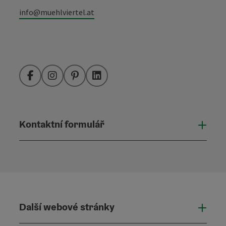
info@muehlviertel.at
Facebook
Instagram
Pinterest
LinkedIn
Kontaktní formulář
Otevř
Další webové stránky
Dalš