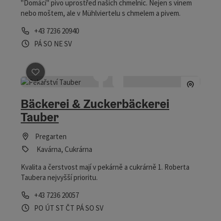
"Domácí" pivo uprostřed našich chmelnic. Nejen s vínem
nebo moštem, ale v Mühlviertelu s chmelem a pivem.
telefon
+43 7236 20940
Otevírací doba
Otevřeno v pátek
Otevřeno v sobotu
Otevřeno v neděli
Otevřeno o svátcích
PÁ
SO
NE
SV
Označit příspěvek
: Bäckerei & Zuckerbäckerei Tauber
Bäckerei & Zuckerbäckerei
Tauber
Pregarten
Kavárna, Cukrárna
Kvalita a čerstvost mají v pekárně a cukrárně 1. Roberta
Taubera nejvyšší prioritu.
telefon
+43 7236 20057
Otevírací doba
Otevřeno v pondělí
Otevřeno v úterý
Otevřeno ve středu
Otevřeno ve čtvrtek
Otevřeno v pátek
Otevřeno v sobotu
Otevřeno o svátcích
PO
ÚT
ST
ČT
PÁ
SO
SV