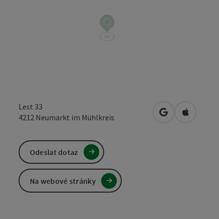
Lest 33
Otevřít v Mapá
Otevřít 
4212
Neumarkt im Mühlkreis
Odeslat dotaz
Na webové stránky