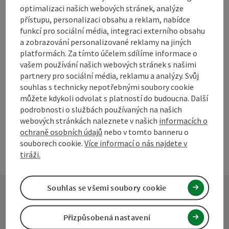
Označit příspěvek
optimalizaci našich webových stránek, analýze
Vytisknout
přístupu, personalizaci obsahu a reklam, nabídce
příspěvek
funkcí pro sociální média, integraci externího obsahu
přejít na poznámky
a zobrazování personalizované reklamy na jiných
V okolí
platformách. Za tímto účelem sdílíme informace o
Vytvořit PDF
vašem používání našich webových stránek s našimi
partnery pro sociální média, reklamu a analýzy. Svůj
souhlas s technicky nepotřebnými soubory cookie
powered by
TOURDATA
Navrhnout změnu
můžete kdykoli odvolat s platností do budoucna. Další
podrobnosti o službách používaných na našich
webových stránkách naleznete v našich
informacích o
ochraně osobních údajů
nebo v tomto banneru o
souborech cookie.
Více informací o nás najdete v
tiráži.
Souhlas se všemi soubory cookie
Kontakt
Přizpůsobená nastavení