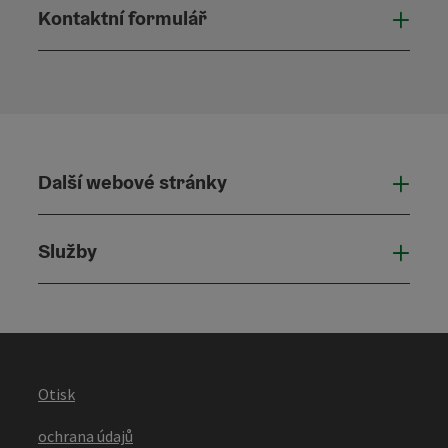
Kontaktní formulář
Otevř
Další webové stránky
Dalš
Služby
Služ
Otisk
ochrana údajů