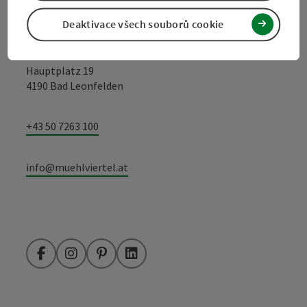
Deaktivace všech souborů cookie
Turistické sdružení Mühlviertel
Hauptplatz 19
4190 Bad Leonfelden
+43 50 7263 100
info@muehlviertel.at
Facebook
Instagram
Pinterest
LinkedIn