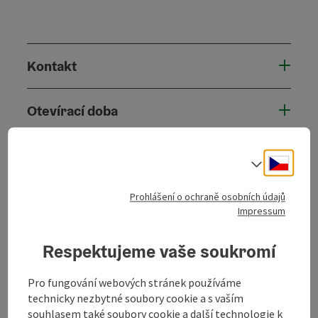
Kontakt
Otevírací doba
Příjezd
Cesky
Volba j
Prohlášení o ochraně osobních údajů
Způsobilost
Impressum
Bezbariérovost
Respektujeme vaše soukromí
Pro fungování webových stránek používáme
technicky nezbytné soubory cookie a s vaším
souhlasem také soubory cookie a další technologie k