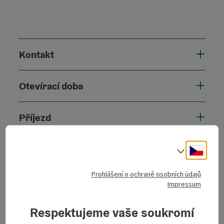
Kontakt
Otevírací doba
Příjezd
Vybavení
Cesky
Volba j
Prohlášení o ochraně osobních údajů
Ceny
Impressum
Respektujeme vaše soukromí
Způsobilost