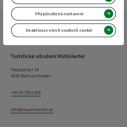
Přizpůsobená nastavení
Kontakt
Deaktivace všech souborů cookie
Turistické sdružení Mühlviertel
Hauptplatz 19
4190 Bad Leonfelden
+43 50 7263 100
info@muehlviertel.at