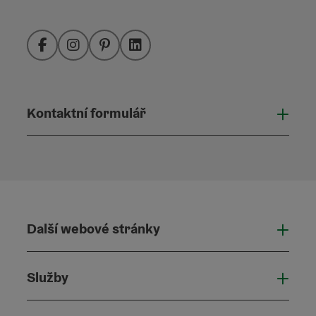
Facebook
Instagram
Pinterest
LinkedIn
Kontaktní formulář
Otevř
Další webové stránky
Dalš
Služby
Služ