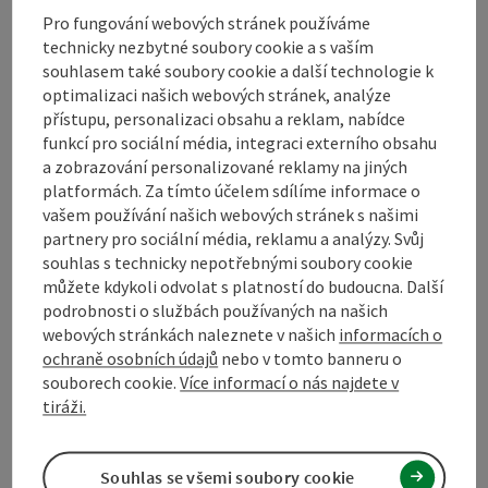
Pro fungování webových stránek používáme
Bezbariérovost
technicky nezbytné soubory cookie a s vaším
souhlasem také soubory cookie a další technologie k
optimalizaci našich webových stránek, analýze
přístupu, personalizaci obsahu a reklam, nabídce
funkcí pro sociální média, integraci externího obsahu
a zobrazování personalizované reklamy na jiných
Označit příspěvek
Vytisknout
platformách. Za tímto účelem sdílíme informace o
příspěvek
vašem používání našich webových stránek s našimi
přejít na poznámky
partnery pro sociální média, reklamu a analýzy. Svůj
V okolí
souhlas s technicky nepotřebnými soubory cookie
Vytvořit PDF
můžete kdykoli odvolat s platností do budoucna. Další
podrobnosti o službách používaných na našich
webových stránkách naleznete v našich
informacích o
powered by
TOURDATA
Navrhnout změnu
ochraně osobních údajů
nebo v tomto banneru o
souborech cookie.
Více informací o nás najdete v
tiráži.
Souhlas se všemi soubory cookie