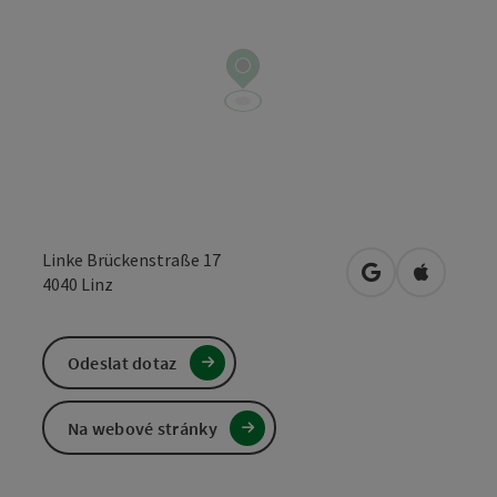
Linke Brückenstraße 17
Otevřít v Mapá
Otevřít 
4040
Linz
Odeslat dotaz
Na webové stránky