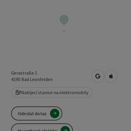
Gerastraße 1
Otevřít v Mapá
Otevřít 
4190
Bad Leonfelden
Nabíjecí stanice na elektromobily
Odeslat dotaz
Na webové stránky