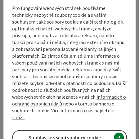
Pro fungování webových stránek používáme
Bezbariérovost
technicky nezbytné soubory cookie a s vaším
souhlasem také soubory cookie a další technologie k
optimalizaci našich webových stránek, analýze
přístupu, personalizaci obsahu a reklam, nabídce
funkcí pro sociální média, integraci externího obsahu
a zobrazování personalizované reklamy na jiných
Označit příspěvek
Vytisknout
platformách. Za tímto účelem sdílíme informace o
vašem používání našich webových stránek s našimi
příspěvek
přejít na poznámky
partnery pro sociální média, reklamu a analýzy. Svůj
V okolí
souhlas s technicky nepotřebnými soubory cookie
Vytvořit PDF
můžete kdykoli odvolat s platností do budoucna. Další
podrobnosti o službách používaných na našich
webových stránkách naleznete v našich
informacích o
powered by
TOURDATA
Navrhnout změnu
ochraně osobních údajů
nebo v tomto banneru o
souborech cookie.
Více informací o nás najdete v
tiráži.
Souhlas se všemi soubory cookie