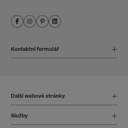
Facebook
Instagram
Pinterest
LinkedIn
Kontaktní formulář
Otevř
Další webové stránky
Dalš
Služby
Služ