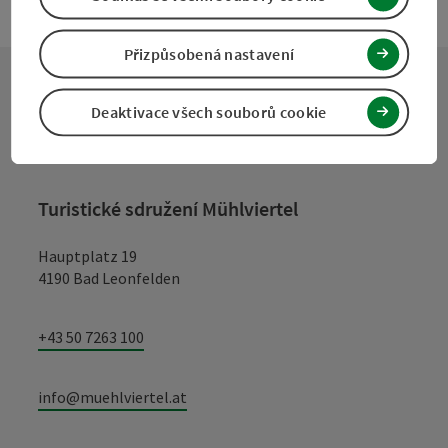
Přizpůsobená nastavení
Deaktivace všech souborů cookie
Kontakt
Turistické sdružení Mühlviertel
Hauptplatz 19
4190 Bad Leonfelden
+43 50 7263 100
info@muehlviertel.at