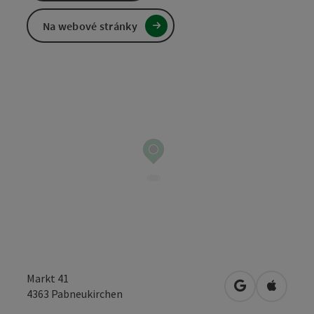
Na webové stránky
Markt 41
Otevřít v Map
Otevřít
4363
Pabneukirchen