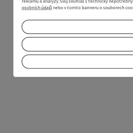
reklamu a analýzy. Svůj souhlas s technicky nepotřebn
osobních údajů
nebo v tomto banneru o souborech coo