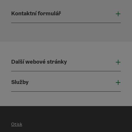
Kontaktní formulář
Otevř
Další webové stránky
Dalš
Služby
Služ
Otisk