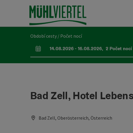
Accesskey
Accesskey
Accesskey
Obsah
Navigace
Začátek stránky
[0]
[1]
[2]
Období cesty / Počet nocí
14.08.2026
-
16.08.2026
,
2
Počet nocí
Pole příjezdu a odjezdu
Bad Zell, Hotel Leben
Bad Zell, Oberösterreich, Österreich