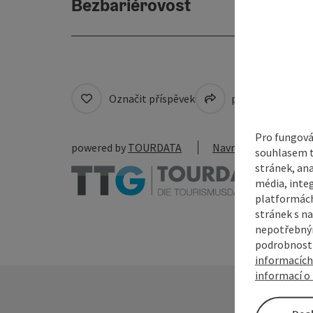
Bezbariérovost
Označit příspěvek
přejít na pozná
Pro fungová
powered by
TOURDATA
Navrhnout změnu
souhlasem t
stránek, ana
média, inte
platformách
stránek s na
nepotřebným
podrobnosti
informacích
informací o 