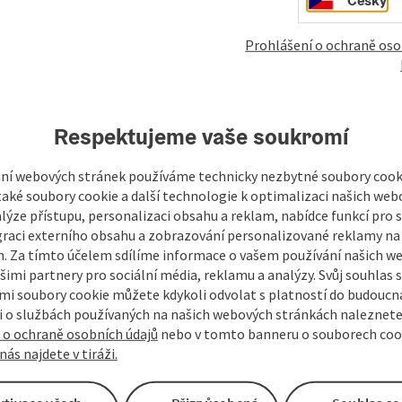
Prohlášení o ochraně oso
mky
Vytvořit PDF
Vytisknout příspěvek
V okol
Respektujeme vaše soukromí
ní webových stránek používáme technicky nezbytné soubory cooki
aké soubory cookie a další technologie k optimalizaci našich web
lýze přístupu, personalizaci obsahu a reklam, nabídce funkcí pro s
graci externího obsahu a zobrazování personalizované reklamy na 
. Za tímto účelem sdílíme informace o vašem používání našich w
šimi partnery pro sociální média, reklamu a analýzy. Svůj souhlas 
i soubory cookie můžete kdykoli odvolat s platností do budoucna
 o službách používaných na našich webových stránkách naleznete
 o ochraně osobních údajů
nebo v tomto banneru o souborech coo
nás najdete v tiráži.