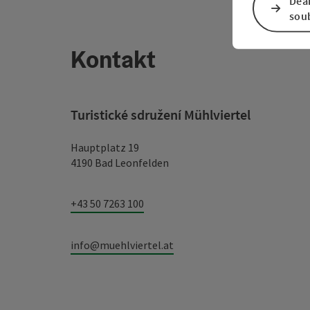
Dea
sou
Kontakt
Turistické sdružení Mühlviertel
Hauptplatz 19
4190 Bad Leonfelden
+43 50 7263 100
info@muehlviertel.at