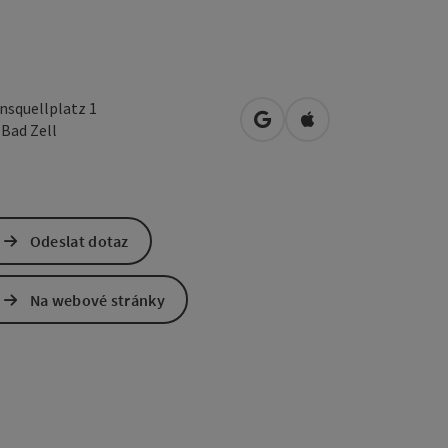
nsquellplatz 1
Otevřít v Mapách Google
Otevřít v Mapách A
3
Bad Zell
Odeslat dotaz
Na webové stránky