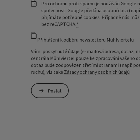
Pro ochranu proti spamu je používán Google
společnosti Google předána osobní data (např
přijímáte potřebné cookies. Případně nás můž
bez reCAPTCHA.
*
Přihlášení k odběru newsletteru Mühlviertelu
Vámi poskytnuté údaje (e-mailová adresa, dotaz, n
centrála Mühlviertel pouze ke zpracování vašeho d
dotaz bude zodpovězen třetími stranami (např. pos
ruchu), viz také
Zásady ochrany osobních údajů
.
Poslat