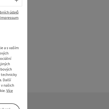
Volba jazyka - Otevřít menu
bních údajů
Impressum
í
e a s vaším
ových
ociální
jiných
ebových
s technicky
. Další
 v našich
kie.
Více