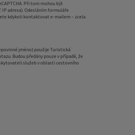
 reCAPTCHA. Při tom mohou být
. IP adresa). Odesláním formuláře
ete kdykoli kontaktovat e‑mailem – zcela
epovinné jméno) použije Turistická
otazu. Budou předány pouze v případě, že
kytovateli služeb v oblasti cestovního