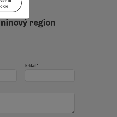
 všemi
okie
ninový region
E-Mail
*