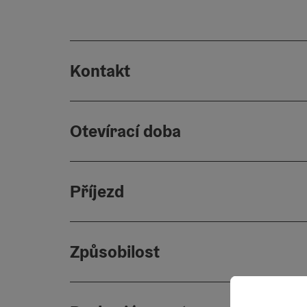
Kontakt
Otevírací doba
Příjezd
Způsobilost