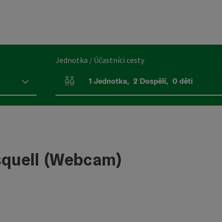
Jednotka / Účastníci cesty
1
Jednotka
,
2
Dospělí
,
0
děti
Počet jednotek a polí pro osoby
squell (Webcam)