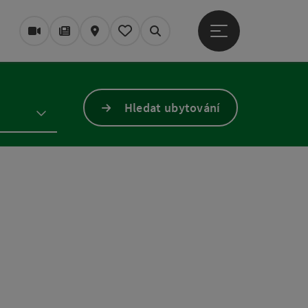
Otevřít hlavní men
Webové kamery
Časopis/Blog
Mapa
Zapamatované
Vyhledávání
Hledat ubytování