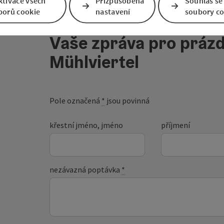
ktivace všech
Přizpůsobená
Souhlas se
borů cookie
nastavení
soubory co
Vaše zpráva pro prázd
Mühlviertel
Pole označená
*
jsou povinná
křestní jméno, jméno
příjmení
nezávazná poptávka
*