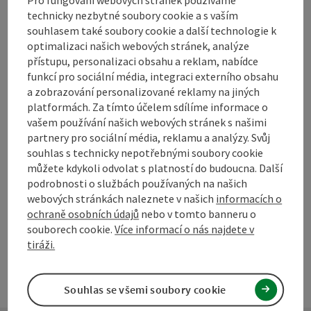
Pro fungování webových stránek používáme
technicky nezbytné soubory cookie a s vaším
souhlasem také soubory cookie a další technologie k
optimalizaci našich webových stránek, analýze
přístupu, personalizaci obsahu a reklam, nabídce
funkcí pro sociální média, integraci externího obsahu
Označit příspěvek
Vytisknout
a zobrazování personalizované reklamy na jiných
příspěvek
platformách. Za tímto účelem sdílíme informace o
přejít na poznámky
vašem používání našich webových stránek s našimi
V okolí
partnery pro sociální média, reklamu a analýzy. Svůj
Vytvořit PDF
souhlas s technicky nepotřebnými soubory cookie
můžete kdykoli odvolat s platností do budoucna. Další
podrobnosti o službách používaných na našich
powered by
TOURDATA
Navrhnout změnu
webových stránkách naleznete v našich
informacích o
ochraně osobních údajů
nebo v tomto banneru o
souborech cookie.
Více informací o nás najdete v
tiráži.
Souhlas se všemi soubory cookie