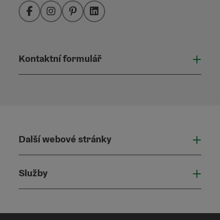
Facebook
Instagram
Pinterest
LinkedIn
Kontaktní formulář
Otevř
Další webové stránky
Dalš
Služby
Služ