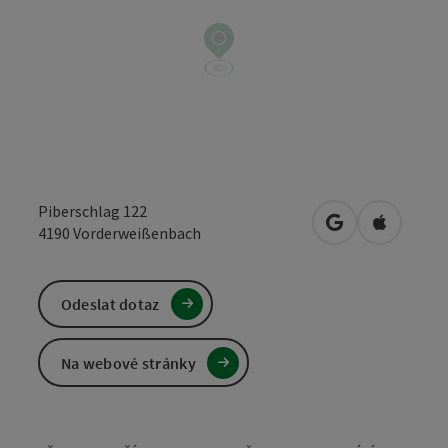
Piberschlag 122
Otevřít v Mapá
Otevřít 
4190
Vorderweißenbach
Odeslat dotaz
Na webové stránky