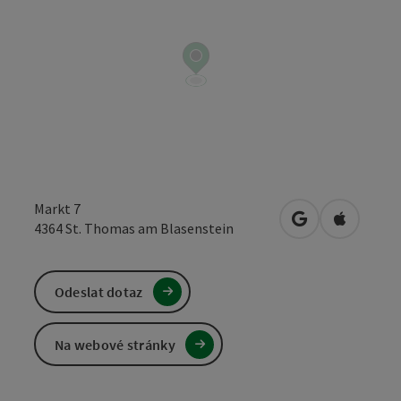
Markt 7
Otevřít v Mapá
Otevřít 
4364
St. Thomas am Blasenstein
Odeslat dotaz
Na webové stránky