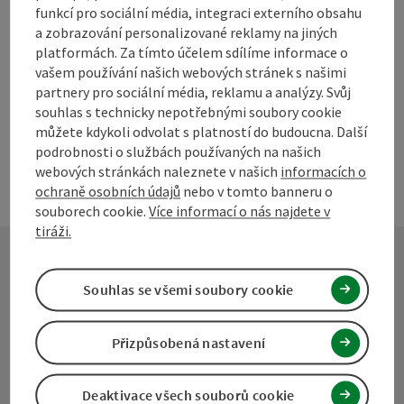
V okolí
funkcí pro sociální média, integraci externího obsahu
Vytvořit PDF
a zobrazování personalizované reklamy na jiných
platformách. Za tímto účelem sdílíme informace o
vašem používání našich webových stránek s našimi
powered by
TOURDATA
Navrhnout změnu
partnery pro sociální média, reklamu a analýzy. Svůj
souhlas s technicky nepotřebnými soubory cookie
můžete kdykoli odvolat s platností do budoucna. Další
podrobnosti o službách používaných na našich
webových stránkách naleznete v našich
informacích o
ochraně osobních údajů
nebo v tomto banneru o
souborech cookie.
Více informací o nás najdete v
tiráži.
Kontakt
Souhlas se všemi soubory cookie
Přizpůsobená nastavení
Turistické sdružení Mühlviertel
Deaktivace všech souborů cookie