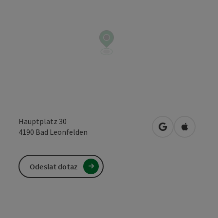
Hauptplatz 30
Otevřít v Mapá
Otevřít 
4190
Bad Leonfelden
Odeslat dotaz