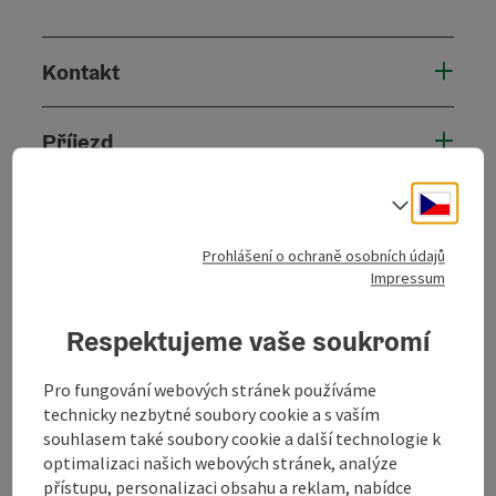
Kontakt
Příjezd
Cesky
Volba j
Způsobilost
Prohlášení o ochraně osobních údajů
Bezbariérovost
Impressum
Respektujeme vaše soukromí
Pro fungování webových stránek používáme
Označit příspěvek
technicky nezbytné soubory cookie a s vaším
Vytisknout
souhlasem také soubory cookie a další technologie k
příspěvek
optimalizaci našich webových stránek, analýze
přejít na poznámky
přístupu, personalizaci obsahu a reklam, nabídce