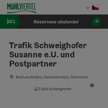
Accesskey
Accesskey
Accesskey
Obsah
Navigace
Začátek stránky
[0]
[1]
[2]
Cesky
Volba 
Rezervace ubytování
Trafik Schweighofer
Susanne e.U. und
Postpartner
Bad Leonfelden, Oberösterreich, Österreich
otevřít 