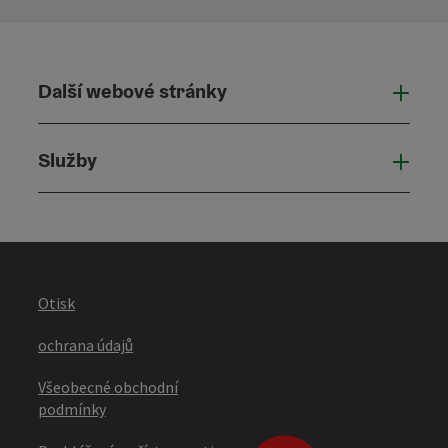
Další webové stránky
Dalš
Služby
Služ
Otisk
ochrana údajů
Všeobecné obchodní
podmínky