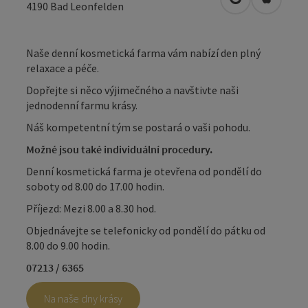
Otevřít v Map
Otevřít
4190
Bad Leonfelden
Naše denní kosmetická farma vám nabízí den plný
relaxace a péče.
Dopřejte si něco výjimečného a navštivte naši
jednodenní farmu krásy.
Náš kompetentní tým se postará o vaši pohodu.
Možné jsou také individuální procedury.
Denní kosmetická farma je otevřena od pondělí do
soboty od 8.00 do 17.00 hodin.
Příjezd: Mezi 8.00 a 8.30 hod.
Objednávejte se telefonicky od pondělí do pátku od
8.00 do 9.00 hodin.
07213 / 6365
Na naše dny krásy