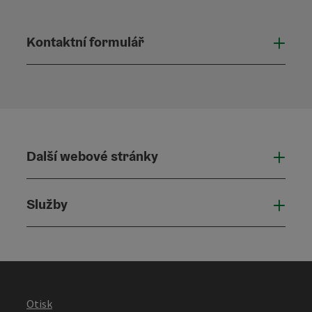
Kontaktní formulář
Otevř
Další webové stránky
Dalš
Služby
Služ
Otisk