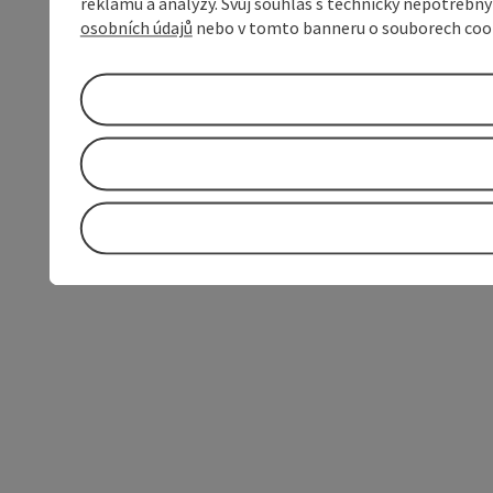
reklamu a analýzy. Svůj souhlas s technicky nepotřebn
osobních údajů
nebo v tomto banneru o souborech coo