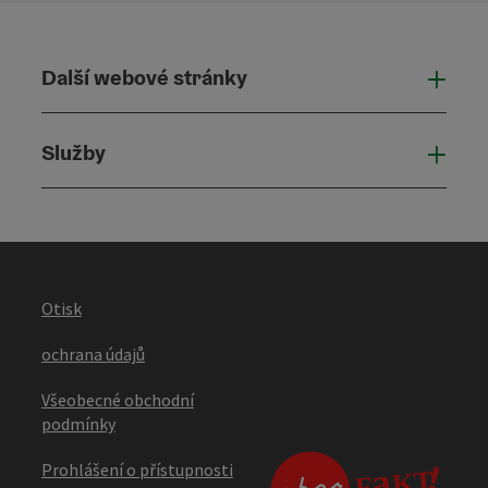
Další webové stránky
Dalš
Služby
Služ
Otisk
ochrana údajů
Všeobecné obchodní
podmínky
Prohlášení o přístupnosti