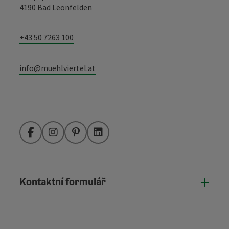
4190 Bad Leonfelden
+43 50 7263 100
info@muehlviertel.at
Facebook
Instagram
Pinterest
LinkedIn
Kontaktní formulář
Otevř