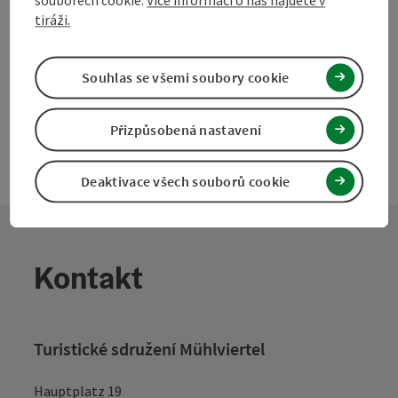
souborech cookie.
Více informací o nás najdete v
Vytvořit PDF
tiráži.
powered by
TOURDATA
Navrhnout změnu
Souhlas se všemi soubory cookie
Přizpůsobená nastavení
Deaktivace všech souborů cookie
Kontakt
Turistické sdružení Mühlviertel
Hauptplatz 19