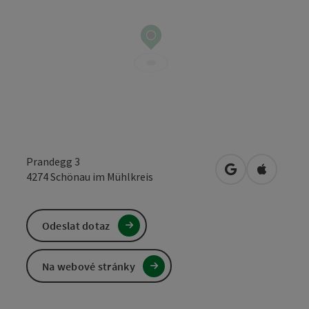
Prandegg 3
Otevřít v Mapá
Otevřít 
4274
Schönau im Mühlkreis
Odeslat dotaz
Na webové stránky