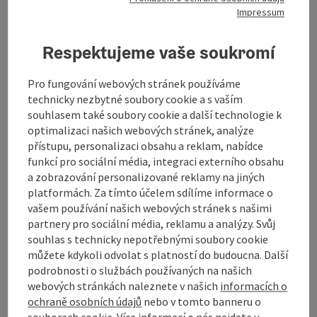
Impressum
Otevírací doba
Respektujeme vaše soukromí
Příjezd
Pro fungování webových stránek používáme
technicky nezbytné soubory cookie a s vaším
souhlasem také soubory cookie a další technologie k
Způsobilost
optimalizaci našich webových stránek, analýze
přístupu, personalizaci obsahu a reklam, nabídce
funkcí pro sociální média, integraci externího obsahu
Bezbariérovost
a zobrazování personalizované reklamy na jiných
platformách. Za tímto účelem sdílíme informace o
vašem používání našich webových stránek s našimi
partnery pro sociální média, reklamu a analýzy. Svůj
souhlas s technicky nepotřebnými soubory cookie
Označit příspěvek
Vytisknout
můžete kdykoli odvolat s platností do budoucna. Další
podrobnosti o službách používaných na našich
příspěvek
přejít na poznámky
webových stránkách naleznete v našich
informacích o
ochraně osobních údajů
nebo v tomto banneru o
V okolí