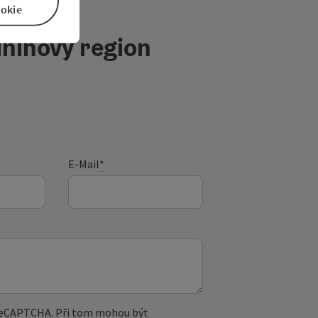
okie
ninový region
E-Mail
*
 reCAPTCHA. Při tom mohou být