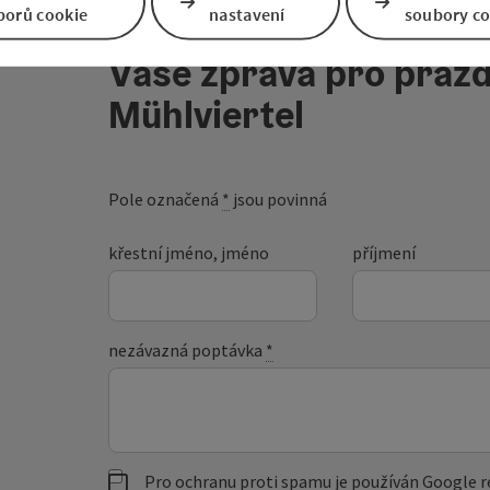
borů cookie
nastavení
soubory co
Vaše zpráva pro prázd
Mühlviertel
Pole označená
*
jsou povinná
křestní jméno, jméno
příjmení
nezávazná poptávka
*
Pro ochranu proti spamu je používán Google