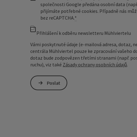
společnosti Google předána osobní data (např
přijímáte potřebné cookies. Případně nás můž
bez reCAPTCHA.
*
Přihlášení k odběru newsletteru Mühlviertelu
Vámi poskytnuté údaje (e-mailová adresa, dotaz, n
centrála Mühlviertel pouze ke zpracování vašeho d
dotaz bude zodpovězen třetími stranami (např. pos
ruchu), viz také
Zásady ochrany osobních údajů
.
Poslat