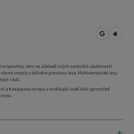
Otevřít v Map
Otevřít 
á terapeutka, vám na základě svých osobních zkušeností
 všemi smysly v léčivém prostoru lesa. Mühlviertelské lesy
ysl i duši.
ní a Kneippovu terapii v osvěžující vodě Aist uprostřed
rtelu.