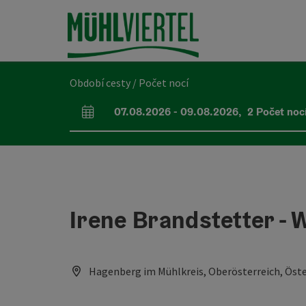
Accesskey
Accesskey
Accesskey
Obsah
Navigace
Začátek stránky
[0]
[1]
[2]
Období cesty / Počet nocí
07.08.2026
-
09.08.2026
,
2
Počet noc
Pole příjezdu a odjezdu
Irene Brandstetter - 
Hagenberg im Mühlkreis, Oberösterreich, Öste