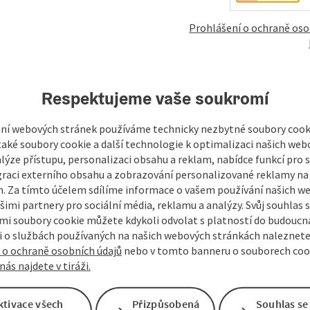
Prohlášení o ochraně oso
mky
Vytvořit PDF
Vytisknout příspěvek
V okol
Respektujeme vaše soukromí
ní webových stránek používáme technicky nezbytné soubory cooki
aké soubory cookie a další technologie k optimalizaci našich web
lýze přístupu, personalizaci obsahu a reklam, nabídce funkcí pro s
graci externího obsahu a zobrazování personalizované reklamy na 
. Za tímto účelem sdílíme informace o vašem používání našich w
šimi partnery pro sociální média, reklamu a analýzy. Svůj souhlas 
i soubory cookie můžete kdykoli odvolat s platností do budoucna
 o službách používaných na našich webových stránkách naleznete
 o ochraně osobních údajů
nebo v tomto banneru o souborech coo
nás najdete v tiráži.
ktivace všech
Přizpůsobená
Souhlas se