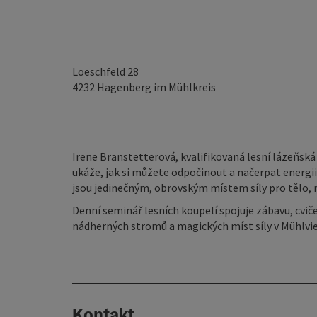
Loeschfeld 28
4232
Hagenberg im Mühlkreis
Irene Branstetterová, kvalifikovaná lesní lázeňsk
ukáže, jak si můžete odpočinout a načerpat energii
jsou jedinečným, obrovským místem síly pro tělo, m
Denní seminář lesních koupelí spojuje zábavu, cviče
nádherných stromů a magických míst síly v Mühlvie
Kontakt