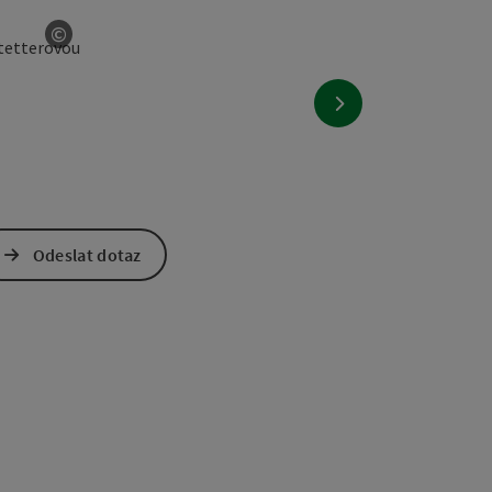
©
otevřít copyright
nächstes Element
Odeslat dotaz