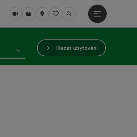
Otevřít hlavní men
Webové kamery
Časopis/Blog
Mapa
Zapamatované
Vyhledávání
Hledat ubytování