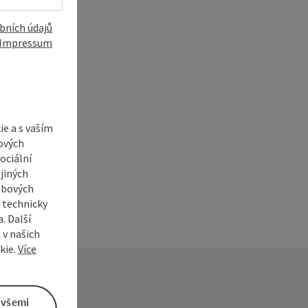
bních údajů
Impressum
í
e a s vaším
ových
ociální
jiných
ebových
s technicky
. Další
 v našich
kie.
Více
 všemi