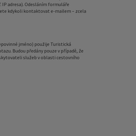
. IP adresa). Odesláním formuláře
ete kdykoli kontaktovat e‑mailem – zcela
epovinné jméno) použije Turistická
otazu. Budou předány pouze v případě, že
kytovateli služeb v oblasti cestovního