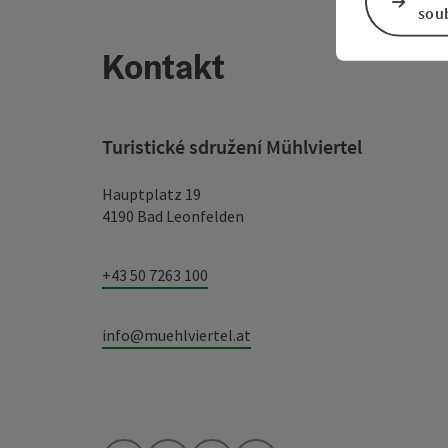
sou
Kontakt
Turistické sdružení Mühlviertel
Hauptplatz 19
4190 Bad Leonfelden
+43 50 7263 100
info@muehlviertel.at