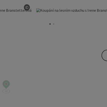
©
otevřít copyright