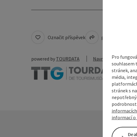
Označit příspěvek
přejít na pozná
Pro fungová
powered by
TOURDATA
Navrhnout změnu
souhlasem t
stránek, ana
média, inte
platformách
stránek s na
nepotřebným
podrobnosti
informacích
informací o 
Dea