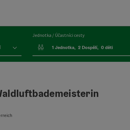
Jednotka / Účastníci cesty
í
1
Jednotka
,
2
Dospělí
,
0
děti
Počet jednotek a polí pro osoby
Waldluftbademeisterin
rreich