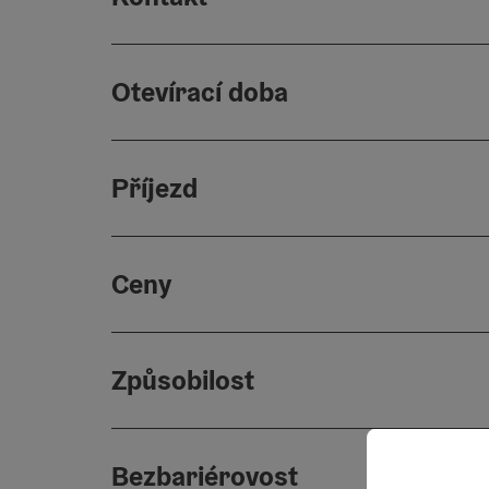
Otevírací doba
Příjezd
Ceny
Způsobilost
Bezbariérovost