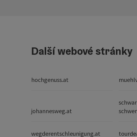
Další webové stránky
hochgenuss.at
muehlvi
schwar
johannesweg.at
schwe
wegderentschleunigung.at
tourde