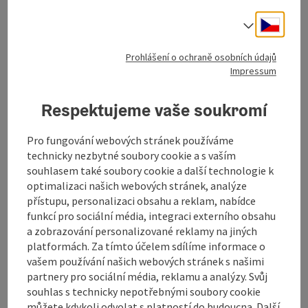
Cesky
Volba j
Prohlášení o ochraně osobních údajů
Kontakt
Impressum
Otevírací doba
Respektujeme vaše soukromí
Pro fungování webových stránek používáme
Příjezd
technicky nezbytné soubory cookie a s vaším
souhlasem také soubory cookie a další technologie k
optimalizaci našich webových stránek, analýze
Druhy sportu
přístupu, personalizaci obsahu a reklam, nabídce
funkcí pro sociální média, integraci externího obsahu
a zobrazování personalizované reklamy na jiných
Způsobilost
platformách. Za tímto účelem sdílíme informace o
vašem používání našich webových stránek s našimi
Bezbariérovost
partnery pro sociální média, reklamu a analýzy. Svůj
souhlas s technicky nepotřebnými soubory cookie
můžete kdykoli odvolat s platností do budoucna. Další