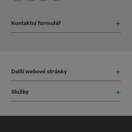
Kontaktní formulář
Otevř
Další webové stránky
Dalš
Služby
Služ