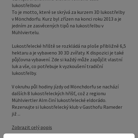
lukostřelbou!
To je motto, které se skrývá za kurzem 3D lukostřelby
v Mönchdorfu. Kurz byl zřízen na konci roku 2013 a je
jedním ze zasvěcených tipů na lukostřelbu v
Mühlviertelu.
Lukostřelecké hřiště se rozkládá na ploše přibližně 6,5
hektaru a je vybaveno 30 3D zvířaty. K dispozici je také
půjčovna vybavení. Zde si každý může zapůjčit vlastní
luk a vše, co potřebuje k vyzkoušení tradiční
lukostřelby.
V okruhu půl hodiny jízdy od Mönchdorfu se nachází
dalších 8 lukostřeleckých hřišť, což z regionu
Mühlviertler Alm činí lukostřelecké eldorádo.
Rezervujte si lukostřelecký klub v Gasthofu Rameder
již ...
Zobrazit celý popis