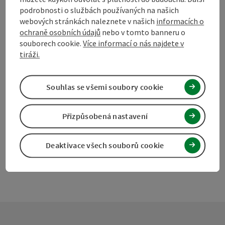
podrobnosti o službách používaných na našich
webových stránkách naleznete v našich
informacích o
ochraně osobních údajů
nebo v tomto banneru o
Označit příspěvek
Vytisknout
souborech cookie.
Více informací o nás najdete v
tiráži.
příspěvek
přejít na poznámky
V okolí
Souhlas se všemi soubory cookie
Vytvořit PDF
Přizpůsobená nastavení
powered by
TOURDATA
Navrhnout změnu
Deaktivace všech souborů cookie