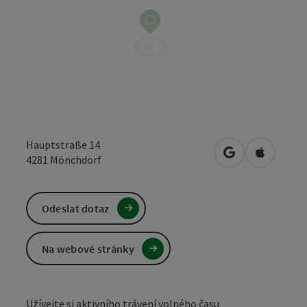
Hauptstraße 14
Otevřít v Mapá
Otevřít 
4281
Mönchdorf
Odeslat dotaz
Na webové stránky
Užívejte si aktivního trávení volného času