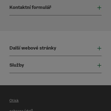
Kontaktní formulář
Otevř
Další webové stránky
Dalš
Služby
Služ
Otisk
ochrana údajů