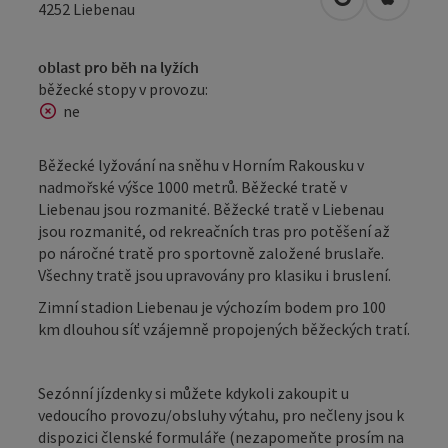
Otevřít v Map
Otevřít
4252
Liebenau
oblast pro běh na lyžích
běžecké stopy v provozu:
ne
Běžecké lyžování na sněhu v Horním Rakousku v
nadmořské výšce 1000 metrů. Běžecké tratě v
Liebenau jsou rozmanité. Běžecké tratě v Liebenau
jsou rozmanité, od rekreačních tras pro potěšení až
po náročné tratě pro sportovně založené bruslaře.
Všechny tratě jsou upravovány pro klasiku i bruslení.
Zimní stadion Liebenau je výchozím bodem pro 100
km dlouhou síť vzájemně propojených běžeckých tratí.
Sezónní jízdenky si můžete kdykoli zakoupit u
vedoucího provozu/obsluhy výtahu, pro nečleny jsou k
dispozici členské formuláře (nezapomeňte prosím na