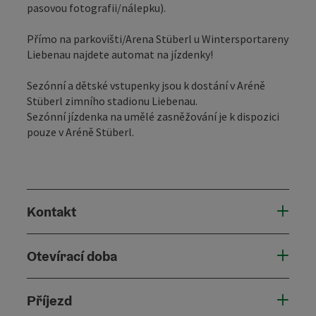
pasovou fotografii/nálepku).
Přímo na parkovišti/Arena Stüberl u Wintersportareny
Liebenau najdete automat na jízdenky!
Sezónní a dětské vstupenky jsou k dostání v Aréně
Stüberl zimního stadionu Liebenau.
Sezónní jízdenka na umělé zasněžování je k dispozici
pouze v Aréně Stüberl.
Kontakt
Otevírací doba
Příjezd