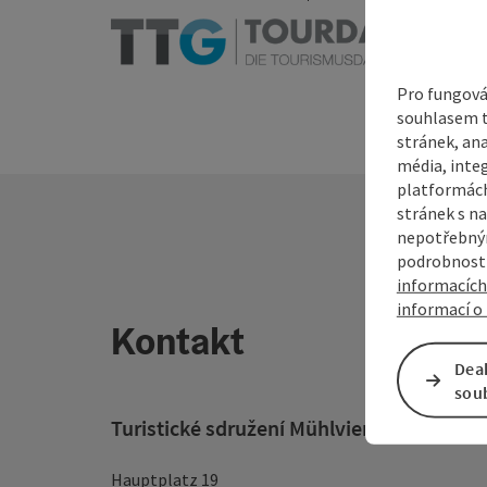
Pro fungová
souhlasem t
stránek, ana
média, inte
platformách
stránek s na
nepotřebným
podrobnosti
informacích
informací o 
Kontakt
Dea
sou
Turistické sdružení Mühlviertel
Hauptplatz 19