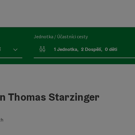
Jednotka / Účastníci cesty
í
1
Jednotka
,
2
Dospělí
,
0
děti
Počet jednotek a polí pro osoby
on Thomas Starzinger
ch