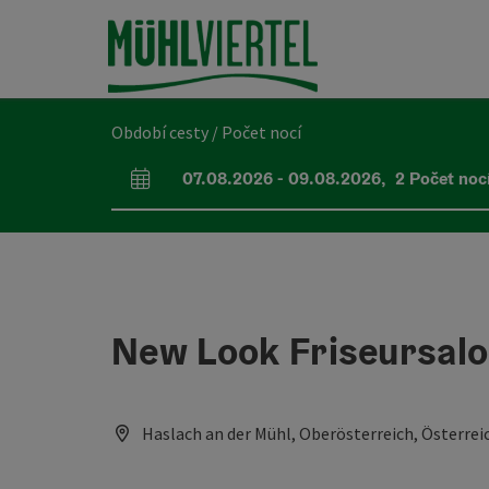
Accesskey
Accesskey
Accesskey
Obsah
Navigace
Začátek stránky
[0]
[1]
[2]
Období cesty / Počet nocí
07.08.2026
-
09.08.2026
,
2
Počet noc
Pole příjezdu a odjezdu
New Look Friseursal
Haslach an der Mühl, Oberösterreich, Österrei