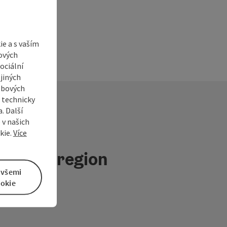
e a s vaším
ových
ociální
jiných
ebových
s technicky
. Další
 v našich
kie.
Více
ninový region
 všemi
okie