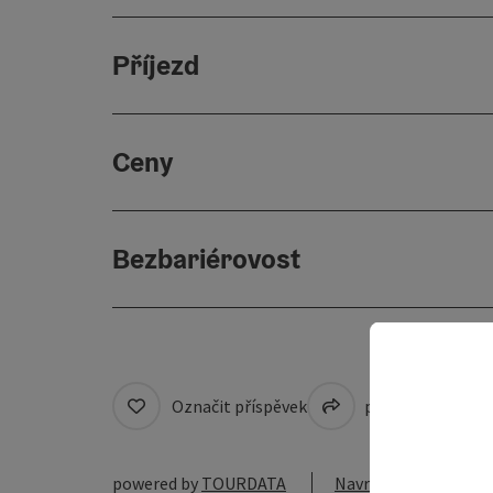
Příjezd
Ceny
Bezbariérovost
Označit příspěvek
přejít na pozná
powered by
TOURDATA
Navrhnout změnu