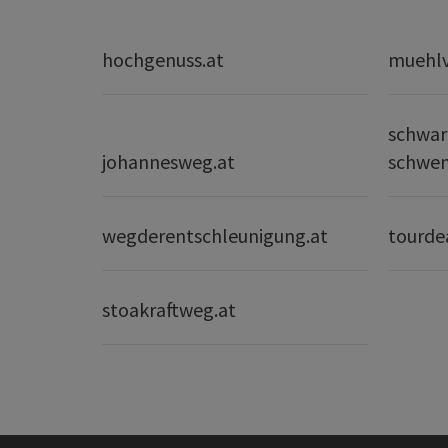
hochgenuss.at
muehlvi
schwar
johannesweg.at
schwe
wegderentschleunigung.at
tourde
stoakraftweg.at