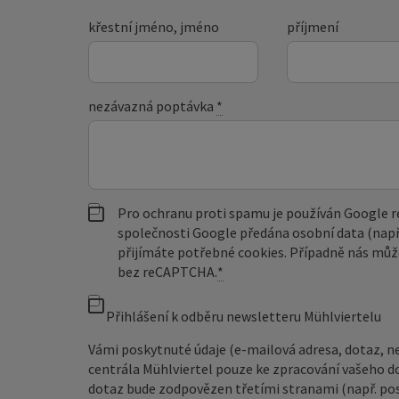
křestní jméno, jméno
příjmení
nezávazná poptávka
*
Pro ochranu proti spamu je používán Google
společnosti Google předána osobní data (např
přijímáte potřebné cookies. Případně nás můž
bez reCAPTCHA.
*
Přihlášení k odběru newsletteru Mühlviertelu
Vámi poskytnuté údaje (e-mailová adresa, dotaz, n
centrála Mühlviertel pouze ke zpracování vašeho d
dotaz bude zodpovězen třetími stranami (např. pos