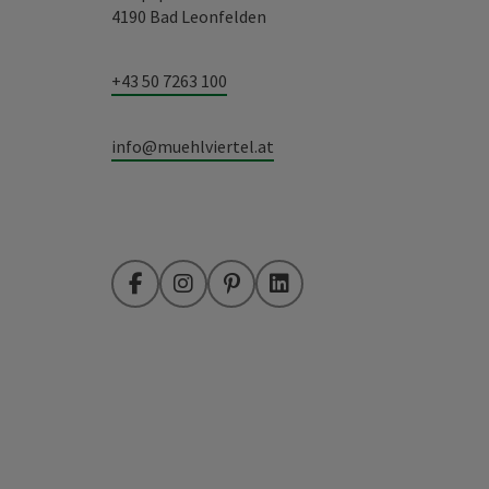
4190 Bad Leonfelden
+43 50 7263 100
info@muehlviertel.at
Facebook
Instagram
Pinterest
LinkedIn