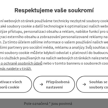
Respektujeme vaše soukromí
ní webových stránek používáme technicky nezbytné soubory cooki
aké soubory cookie a další technologie k optimalizaci našich web
lýze přístupu, personalizaci obsahu a reklam, nabídce funkcí pro s
graci externího obsahu a zobrazování personalizované reklamy na 
. Za tímto účelem sdílíme informace o vašem používání našich w
šimi partnery pro sociální média, reklamu a analýzy. Svůj souhlas 
i soubory cookie můžete kdykoli odvolat s platností do budoucna
 o službách používaných na našich webových stránkách naleznete
 o ochraně osobních údajů
nebo v tomto banneru o souborech coo
nás najdete v tiráži.
Vaše zpráva pro prázd
ktivace všech
Přizpůsobená
Souhlas se
Mühlviertel
borů cookie
nastavení
soubory co
Pole označená
*
jsou povinná