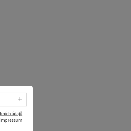
Volba jazyka - Otevřít menu
í
bních údajů
Impressum