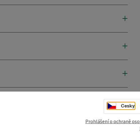
Cesky
mky
Vytvořit PDF
Vytisknout příspěvek
V okol
Prohlášení o ochraně oso