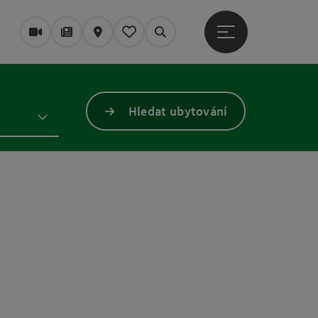
Otevřít hlavní men
Webové kamery
Časopis/Blog
Mapa
Zapamatované
Vyhledávání
Hledat ubytování