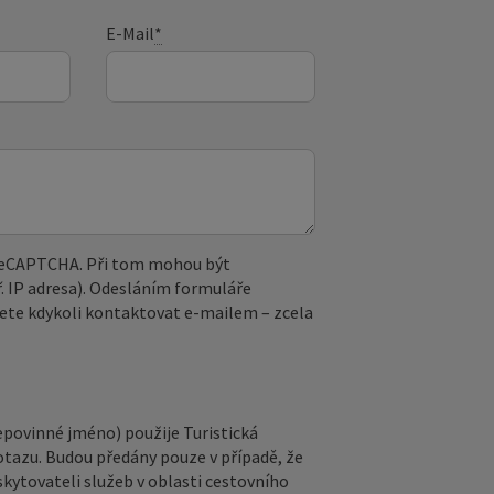
E-Mail
*
 reCAPTCHA. Při tom mohou být
. IP adresa). Odesláním formuláře
ete kdykoli kontaktovat e‑mailem – zcela
epovinné jméno) použije Turistická
otazu. Budou předány pouze v případě, že
kytovateli služeb v oblasti cestovního