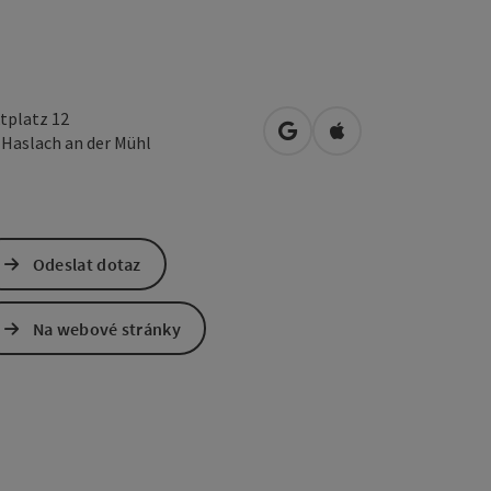
tplatz 12
Otevřít v Mapách Google
Otevřít v Mapách A
0
Haslach an der Mühl
Odeslat dotaz
Na webové stránky