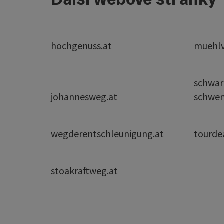
hochgenuss.at
muehlvi
schwar
johannesweg.at
schwe
wegderentschleunigung.at
tourde
stoakraftweg.at