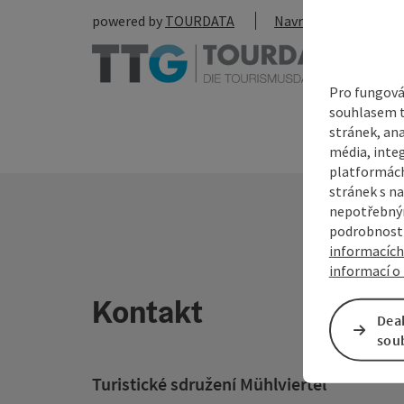
powered by
TOURDATA
Navrhnout změnu
Pro fungová
souhlasem t
stránek, ana
média, inte
platformách
stránek s na
nepotřebným
podrobnosti
informacích
informací o 
Kontakt
Dea
sou
Turistické sdružení Mühlviertel