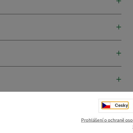
Cesky
mky
Vytvořit PDF
Vytisknout příspěvek
V okol
Prohlášení o ochraně oso