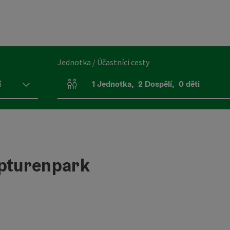
Jednotka / Účastníci cesty
í
1
Jednotka
,
2
Dospělí
,
0
děti
Počet jednotek a polí pro osoby
lpturenpark