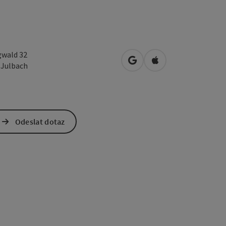
gwald 32
Otevřít v Mapách Google
Otevřít v Mapách A
2
Julbach
Odeslat dotaz