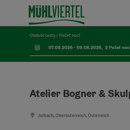
Accesskey
Accesskey
Accesskey
Obsah
Navigace
Začátek stránky
[0]
[1]
[2]
Období cesty / Počet nocí
07.08.2026
-
09.08.2026
,
2
Počet noc
Pole příjezdu a odjezdu
Atelier Bogner & Sku
Julbach, Oberösterreich, Österreich