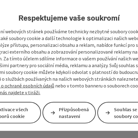
Respektujeme vaše soukromí
ní webových stránek používáme technicky nezbytné soubory cooki
aké soubory cookie a další technologie k optimalizaci našich web
lýze přístupu, personalizaci obsahu a reklam, nabídce funkcí pro s
graci externího obsahu a zobrazování personalizované reklamy na 
. Za tímto účelem sdílíme informace o vašem používání našich w
šimi partnery pro sociální média, reklamu a analýzy. Svůj souhlas 
i soubory cookie můžete kdykoli odvolat s platností do budoucna
 o službách používaných na našich webových stránkách naleznete
 o ochraně osobních údajů
nebo v tomto banneru o souborech coo
nás najdete v tiráži.
Vaše zpráva pro prázd
ktivace všech
Přizpůsobená
Souhlas se
Mühlviertel
borů cookie
nastavení
soubory co