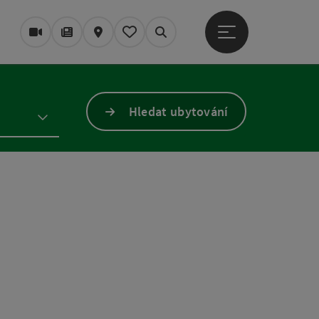
Otevřít hlavní men
Webové kamery
Časopis/Blog
Mapa
Zapamatované
Vyhledávání
Hledat ubytování