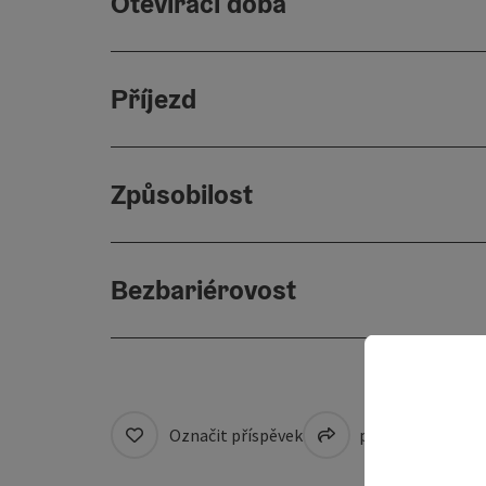
Otevírací doba
Příjezd
Způsobilost
Bezbariérovost
Označit příspěvek
přejít na pozná