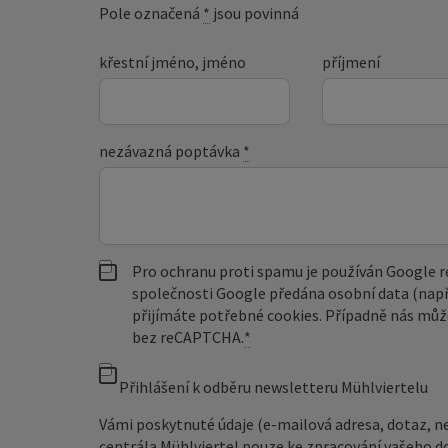
Pole označená
*
jsou povinná
křestní jméno, jméno
příjmení
nezávazná poptávka
*
Pro ochranu proti spamu je používán Google
společnosti Google předána osobní data (např
přijímáte potřebné cookies. Případně nás můž
bez reCAPTCHA.
*
Přihlášení k odběru newsletteru Mühlviertelu
Vámi poskytnuté údaje (e-mailová adresa, dotaz, n
centrála Mühlviertel pouze ke zpracování vašeho d