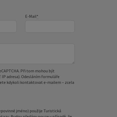
E-Mail
*
 reCAPTCHA. Při tom mohou být
. IP adresa). Odesláním formuláře
ete kdykoli kontaktovat e‑mailem – zcela
epovinné jméno) použije Turistická
otazu. Budou předány pouze v případě, že