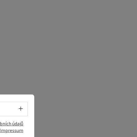
Volba jazyka - Otevřít menu
í
bních údajů
Impressum