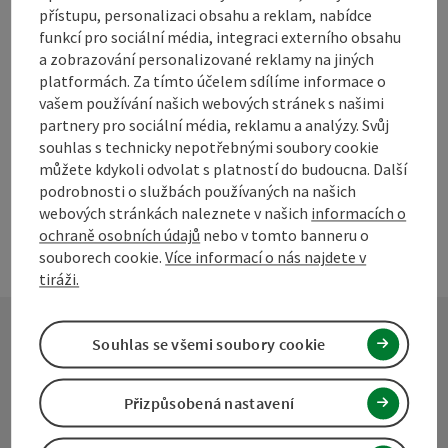
příspěvek
přístupu, personalizaci obsahu a reklam, nabídce
přejít na poznámky
funkcí pro sociální média, integraci externího obsahu
V okolí
a zobrazování personalizované reklamy na jiných
Vytvořit PDF
platformách. Za tímto účelem sdílíme informace o
vašem používání našich webových stránek s našimi
partnery pro sociální média, reklamu a analýzy. Svůj
powered by
TOURDATA
Navrhnout změnu
souhlas s technicky nepotřebnými soubory cookie
můžete kdykoli odvolat s platností do budoucna. Další
podrobnosti o službách používaných na našich
webových stránkách naleznete v našich
informacích o
ochraně osobních údajů
nebo v tomto banneru o
souborech cookie.
Více informací o nás najdete v
tiráži.
Souhlas se všemi soubory cookie
Kontakt
Přizpůsobená nastavení