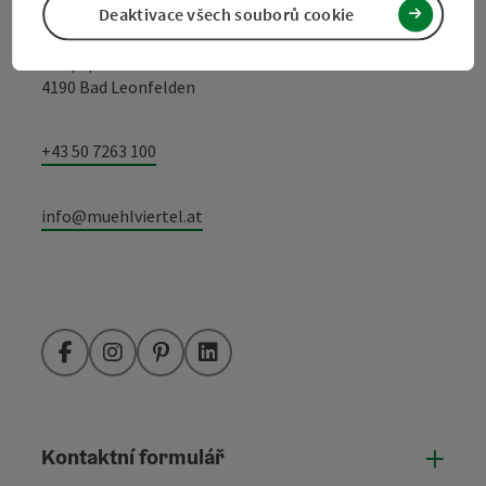
Turistické sdružení Mühlviertel
Deaktivace všech souborů cookie
Hauptplatz 19
4190 Bad Leonfelden
+43 50 7263 100
info@muehlviertel.at
Facebook
Instagram
Pinterest
LinkedIn
Kontaktní formulář