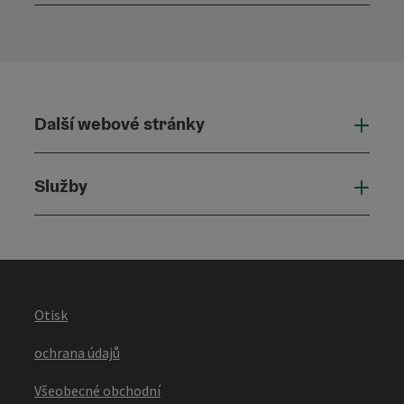
Otevř
Další webové stránky
Dalš
Služby
Služ
Otisk
ochrana údajů
Všeobecné obchodní