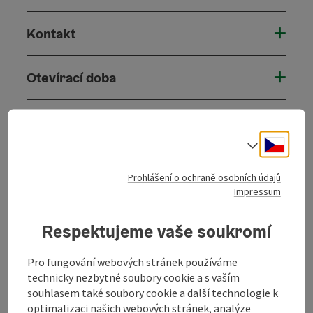
Kontakt
Otevírací doba
Příjezd
Cesky
Volba j
Ceny
Prohlášení o ochraně osobních údajů
Impressum
Bezbariérovost
Respektujeme vaše soukromí
Pro fungování webových stránek používáme
technicky nezbytné soubory cookie a s vaším
Označit příspěvek
souhlasem také soubory cookie a další technologie k
Vytisknout
optimalizaci našich webových stránek, analýze