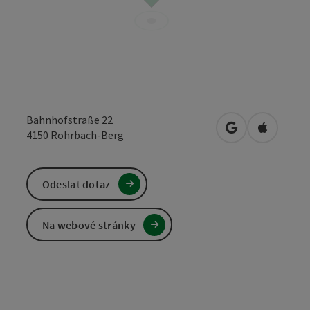
Bahnhofstraße 22
Otevřít v Mapá
Otevřít 
4150
Rohrbach-Berg
Odeslat dotaz
Na webové stránky