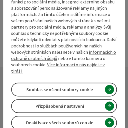
Vytvořit PDF
funkcí pro sociální média, integraci externího obsahu
a zobrazování personalizované reklamy na jiných
platformách. Za tímto účelem sdílíme informace o
powered by
TOURDATA
Navrhnout změnu
vašem používání našich webových stránek s našimi
partnery pro sociální média, reklamu a analýzy. Svůj
souhlas s technicky nepotřebnými soubory cookie
můžete kdykoli odvolat s platností do budoucna. Další
podrobnosti o službách používaných na našich
webových stránkách naleznete v našich
informacích o
ochraně osobních údajů
nebo v tomto banneru o
souborech cookie.
Více informací o nás najdete v
tiráži.
Kontakt
Souhlas se všemi soubory cookie
Přizpůsobená nastavení
Turistické sdružení Mühlviertel
Deaktivace všech souborů cookie
Hauptplatz 19