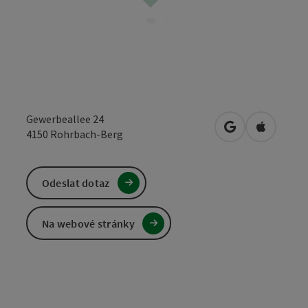
Gewerbeallee 24
Otevřít v Mapá
Otevřít 
4150
Rohrbach-Berg
Odeslat dotaz
Na webové stránky