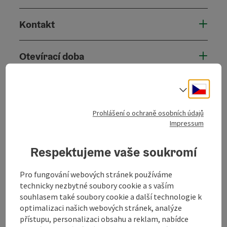
Kontakt
Otevírací doba
Příjezd
Cesky
Volba j
Prohlášení o ochraně osobních údajů
Bezbariérovost
Impressum
Respektujeme vaše soukromí
Pro fungování webových stránek používáme
Označit příspěvek
Vytisknout
technicky nezbytné soubory cookie a s vaším
souhlasem také soubory cookie a další technologie k
příspěvek
přejít na poznámky
optimalizaci našich webových stránek, analýze
přístupu, personalizaci obsahu a reklam, nabídce
V okolí