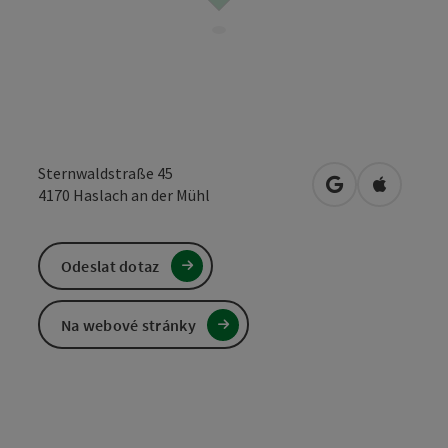
Sternwaldstraße 45
Otevřít v Mapá
Otevřít 
4170
Haslach an der Mühl
Odeslat dotaz
Na webové stránky