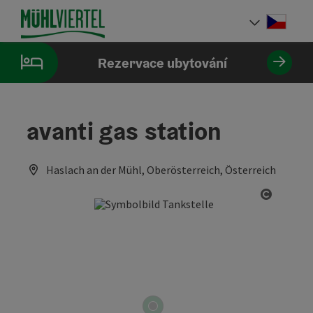
Accesskey
Accesskey
Accesskey
Obsah
Navigace
Začátek stránky
[0]
[1]
[2]
Cesky
Volba 
Rezervace ubytování
avanti gas station
Haslach an der Mühl, Oberösterreich, Österreich
otevřít 