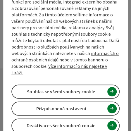
Vytvořit PDF
funkcí pro sociální média, integraci externího obsahu
a zobrazování personalizované reklamy na jiných
platformách. Za tímto účelem sdílíme informace o
powered by
TOURDATA
Navrhnout změnu
vašem používání našich webových stránek s našimi
partnery pro sociální média, reklamu a analýzy. Svůj
souhlas s technicky nepotřebnými soubory cookie
můžete kdykoli odvolat s platností do budoucna. Další
podrobnosti o službách používaných na našich
webových stránkách naleznete v našich
informacích o
ochraně osobních údajů
nebo v tomto banneru o
souborech cookie.
Více informací o nás najdete v
tiráži.
Kontakt
Souhlas se všemi soubory cookie
Přizpůsobená nastavení
Turistické sdružení Mühlviertel
Deaktivace všech souborů cookie
Hauptplatz 19