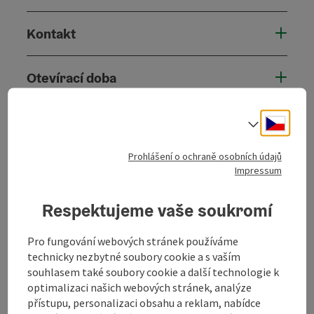
Kontakt
Otevírací doba
Příjezd
Cesky
Volba j
Prohlášení o ochraně osobních údajů
Bezbariérovost
Impressum
Respektujeme vaše soukromí
Pro fungování webových stránek používáme
Označit příspěvek
Vytisknout
technicky nezbytné soubory cookie a s vaším
souhlasem také soubory cookie a další technologie k
příspěvek
přejít na poznámky
optimalizaci našich webových stránek, analýze
přístupu, personalizaci obsahu a reklam, nabídce
V okolí