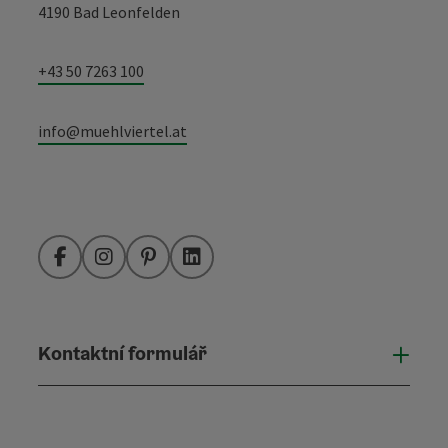
4190 Bad Leonfelden
+43 50 7263 100
info@muehlviertel.at
Facebook
Instagram
Pinterest
LinkedIn
Kontaktní formulář
Otevř