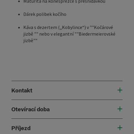
Maturita na koněspřežce s přesnídávkou
Dárek polibek kočího
Káva s dezertem („Kobylince“) v ""Kočárové
jizbě "" nebo v elegantní ""Biedermeierovské
jizbě""
Kontakt
Otevírací doba
Příjezd