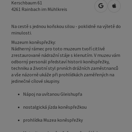
Kerschbaum 61
Otevřít v Map
Otevřít
4261
Rainbach im Mühlkreis
Na cestě s jednou koňskou silou - poklidně na výletě do
minulosti.
Muzeum koněspřežky:
Nádherný rámec pro toto muzeum tvoří citlivě
zrestaurované nádražní stáje s klenutím. V muzeu vám
odborný personál představí historii koněspřežky,
techniku a životní styl prvních drážních zaměstnanců
a vše názorně ukáže při prohlídkách zaměřených na
jedinečné cílové skupiny.
Nápoj na uvítanou Gleishupfa
nostalgická jízda koněspřežkou
prohlídka Muzea koněspřežky