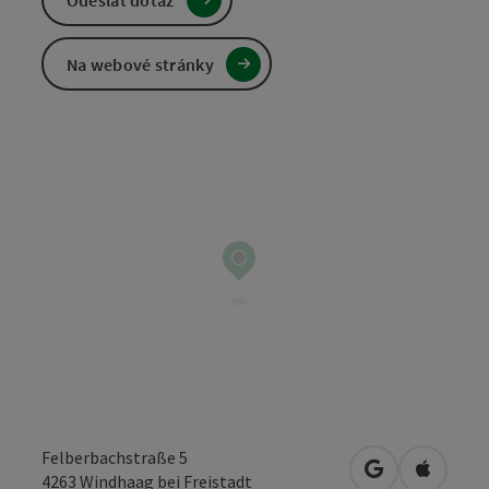
Odeslat dotaz
Na webové stránky
Felberbachstraße 5
Otevřít v Map
Otevřít
4263
Windhaag bei Freistadt