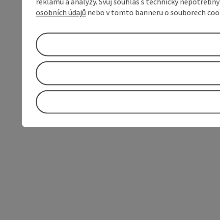
reklamu a analýzy. Svůj souhlas s technicky nepotřebn
osobních údajů
nebo v tomto banneru o souborech coo