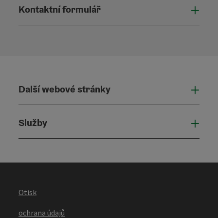
Kontaktní formulář
Otevř
Další webové stránky
Dalš
Služby
Služ
Otisk
ochrana údajů