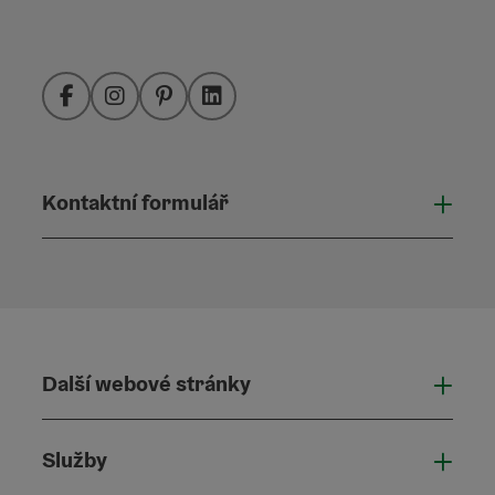
Facebook
Instagram
Pinterest
LinkedIn
Kontaktní formulář
Otevř
Další webové stránky
Dalš
Služby
Služ