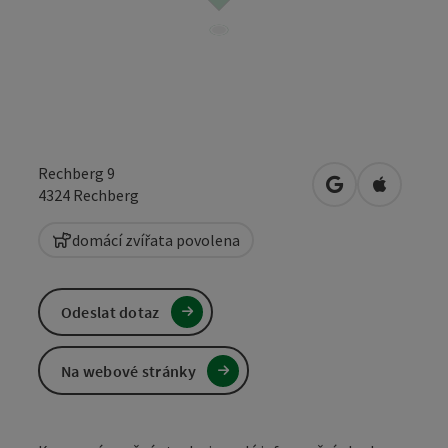
Rechberg 9
Otevřít v Mapá
Otevřít 
4324
Rechberg
domácí zvířata povolena
Odeslat dotaz
Na webové stránky