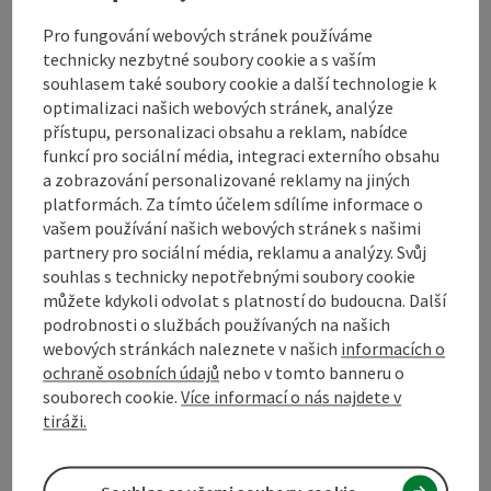
Pro fungování webových stránek používáme
technicky nezbytné soubory cookie a s vaším
Bezbariérovost
souhlasem také soubory cookie a další technologie k
optimalizaci našich webových stránek, analýze
přístupu, personalizaci obsahu a reklam, nabídce
funkcí pro sociální média, integraci externího obsahu
a zobrazování personalizované reklamy na jiných
Označit příspěvek
Vytisknout
platformách. Za tímto účelem sdílíme informace o
vašem používání našich webových stránek s našimi
příspěvek
přejít na poznámky
partnery pro sociální média, reklamu a analýzy. Svůj
souhlas s technicky nepotřebnými soubory cookie
V okolí
můžete kdykoli odvolat s platností do budoucna. Další
Vytvořit PDF
podrobnosti o službách používaných na našich
webových stránkách naleznete v našich
informacích o
powered by
TOURDATA
Navrhnout změnu
ochraně osobních údajů
nebo v tomto banneru o
souborech cookie.
Více informací o nás najdete v
tiráži.