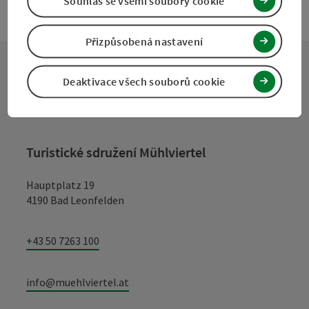
Souhlas se všemi soubory cookie
Přizpůsobená nastavení
Deaktivace všech souborů cookie
Kontakt
Turistické sdružení Mühlviertel
Hauptplatz 19
4190 Bad Leonfelden
+43 50 7263 100
info@muehlviertel.at