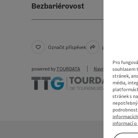
Bezbariérovost
Označit příspěvek
přejít na pozná
Pro fungová
powered by
TOURDATA
Navrhnout změnu
souhlasem t
stránek, ana
média, inte
platformách
stránek s na
nepotřebným
podrobnosti
informacích
informací o 