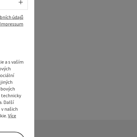
Volba jazyka - Otevřít menu
bních údajů
Impressum
í
e a s vaším
ových
ociální
jiných
ebových
s technicky
. Další
 v našich
kie.
Více