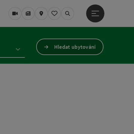
Otevřít hlavní men
Webové kamery
Časopis/Blog
Mapa
Zapamatované
Vyhledávání
Hledat ubytování