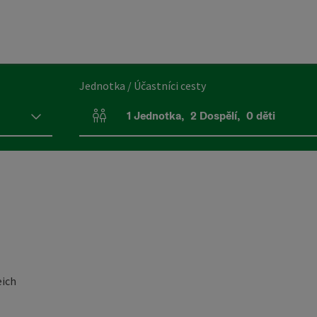
Jednotka / Účastníci cesty
1
Jednotka
,
2
Dospělí
,
0
děti
Počet jednotek a polí pro osoby
eich