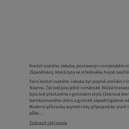
Kostel svatého Jakuba, postavený v románském slo
(Španělsko), která byla ve středověku hojně navšt
Farní kostel svatého Jakuba byl poprvé zmíněn v li
Naarnu. Zdi lodi jsou ještě románské. Nízká hranatá
byla loď přestavěna v gotickém stylu (žebrová klen
barokizovaného chóru a gotické západní galerie 
Moderní přístavba asymetricky připojená ke staré lo
půdu. ...
Zobrazit celý popis