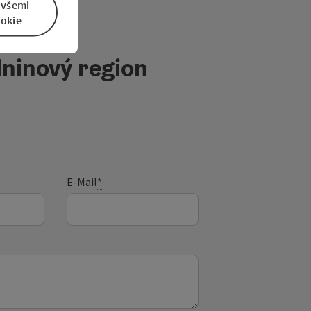
 všemi
okie
ninový region
E-Mail
*