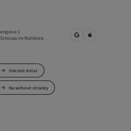
hengasse 1
Otevřít v Mapách Google
Otevřít v Mapách A
4
Schönau im Mühlkreis
Odeslat dotaz
Na webové stránky