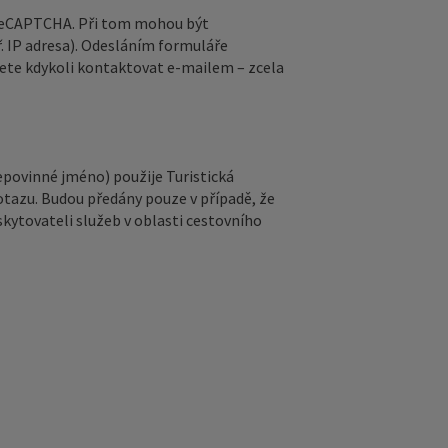
 reCAPTCHA. Při tom mohou být
. IP adresa). Odesláním formuláře
ete kdykoli kontaktovat e‑mailem – zcela
epovinné jméno) použije Turistická
otazu. Budou předány pouze v případě, že
kytovateli služeb v oblasti cestovního