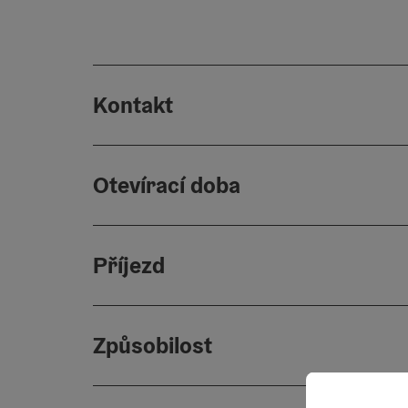
Kontakt
Otevírací doba
Příjezd
Způsobilost