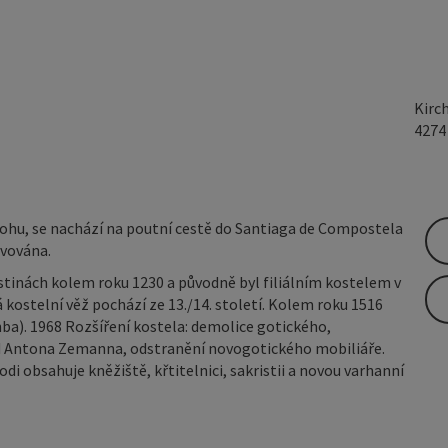
Kirc
427
hu, se nachází na poutní cestě do Santiaga de Compostela
ěvována.
stinách kolem roku 1230 a původně byl filiálním kostelem v
 kostelní věž pochází ze 13./14. století. Kolem roku 1516
ba). 1968 Rozšíření kostela: demolice gotického,
od Antona Zemanna, odstranění novogotického mobiliáře.
di obsahuje kněžiště, křtitelnici, sakristii a novou varhanní