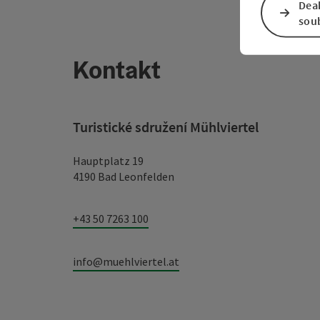
Dea
sou
Kontakt
Turistické sdružení Mühlviertel
Hauptplatz 19
4190 Bad Leonfelden
+43 50 7263 100
info@muehlviertel.at