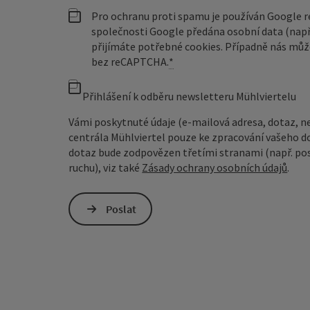
Pro ochranu proti spamu je používán Google
společnosti Google předána osobní data (např
přijímáte potřebné cookies. Případně nás můž
bez reCAPTCHA.
*
Přihlášení k odběru newsletteru Mühlviertelu
Vámi poskytnuté údaje (e-mailová adresa, dotaz, n
centrála Mühlviertel pouze ke zpracování vašeho d
dotaz bude zodpovězen třetími stranami (např. pos
ruchu), viz také
Zásady ochrany osobních údajů
.
Poslat