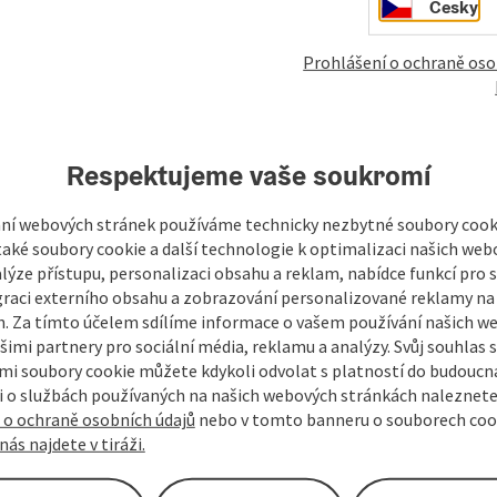
Cesky
Prohlášení o ochraně oso
Respektujeme vaše soukromí
mky
Vytvořit PDF
Vytisknout příspěvek
V okol
ní webových stránek používáme technicky nezbytné soubory cooki
aké soubory cookie a další technologie k optimalizaci našich web
lýze přístupu, personalizaci obsahu a reklam, nabídce funkcí pro s
graci externího obsahu a zobrazování personalizované reklamy na 
. Za tímto účelem sdílíme informace o vašem používání našich w
šimi partnery pro sociální média, reklamu a analýzy. Svůj souhlas 
i soubory cookie můžete kdykoli odvolat s platností do budoucna
 o službách používaných na našich webových stránkách naleznete
 o ochraně osobních údajů
nebo v tomto banneru o souborech coo
nás najdete v tiráži.