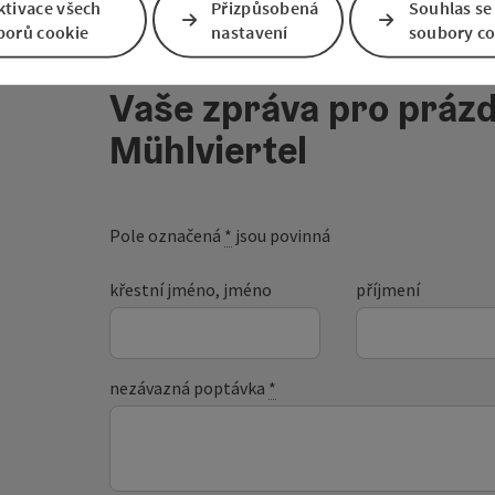
ktivace všech
Přizpůsobená
Souhlas se
borů cookie
nastavení
soubory co
Vaše zpráva pro prázd
Mühlviertel
Pole označená
*
jsou povinná
křestní jméno, jméno
příjmení
nezávazná poptávka
*