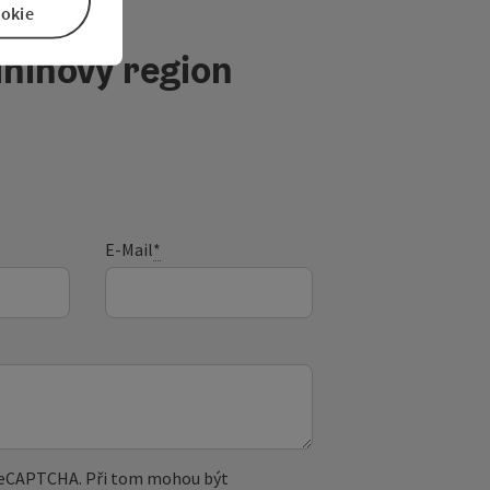
okie
ninový region
E-Mail
*
 reCAPTCHA. Při tom mohou být