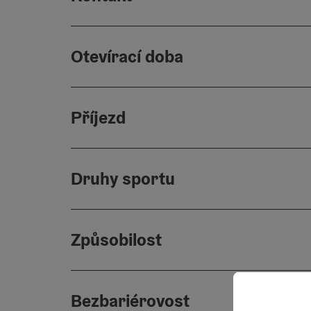
Otevírací doba
Příjezd
Druhy sportu
Způsobilost
Bezbariérovost