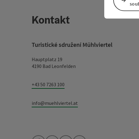
sou
Kontakt
Turistické sdružení Mühlviertel
Hauptplatz 19
4190 Bad Leonfelden
+43 50 7263 100
info@muehlviertel.at