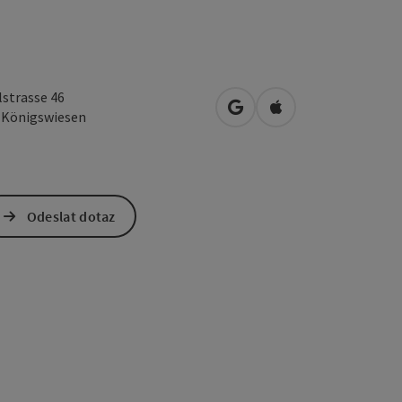
lstrasse 46
Otevřít v Mapách Google
Otevřít v Mapách A
0
Königswiesen
Odeslat dotaz