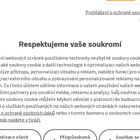
Prohlášení o ochraně oso
mky
Vytvořit PDF
Vytisknout příspěvek
V okol
Respektujeme vaše soukromí
ní webových stránek používáme technicky nezbytné soubory cooki
aké soubory cookie a další technologie k optimalizaci našich web
lýze přístupu, personalizaci obsahu a reklam, nabídce funkcí pro s
graci externího obsahu a zobrazování personalizované reklamy na 
. Za tímto účelem sdílíme informace o vašem používání našich w
šimi partnery pro sociální média, reklamu a analýzy. Svůj souhlas 
i soubory cookie můžete kdykoli odvolat s platností do budoucna
 o službách používaných na našich webových stránkách naleznete
 o ochraně osobních údajů
nebo v tomto banneru o souborech coo
nás najdete v tiráži.
ktivace všech
Přizpůsobená
Souhlas se