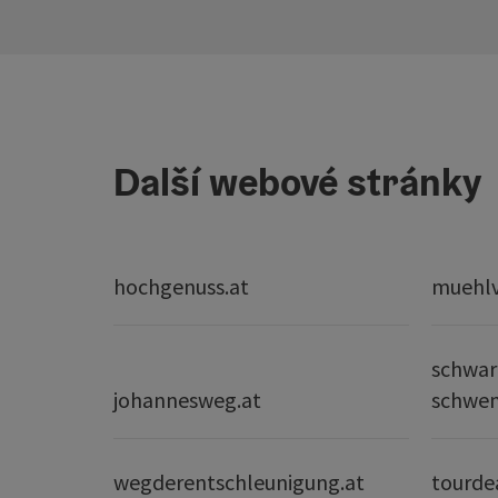
Další webové stránky
hochgenuss.at
muehlvi
schwar
johannesweg.at
schwe
wegderentschleunigung.at
tourde