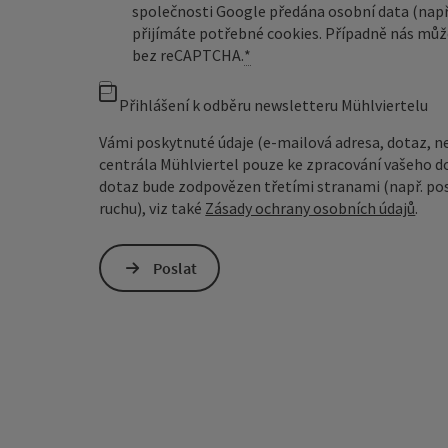
společnosti Google předána osobní data (např
přijímáte potřebné cookies. Případně nás můž
bez reCAPTCHA.
*
Přihlášení k odběru newsletteru Mühlviertelu
Vámi poskytnuté údaje (e-mailová adresa, dotaz, n
centrála Mühlviertel pouze ke zpracování vašeho d
dotaz bude zodpovězen třetími stranami (např. pos
ruchu), viz také
Zásady ochrany osobních údajů
.
Poslat