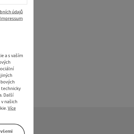
bních údajů
Impressum
í
e a s vaším
ových
ociální
jiných
ebových
s technicky
. Další
 v našich
kie.
Více
 všemi