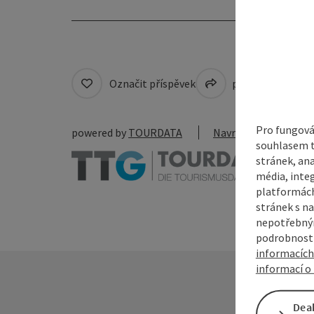
Označit příspěvek
přejít na pozná
Pro fungová
powered by
TOURDATA
Navrhnout změnu
souhlasem t
stránek, ana
média, inte
platformách
stránek s na
nepotřebným
podrobnosti
informacích
informací o 
Dea