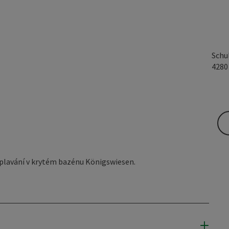
Schu
428
 plavání v krytém bazénu Königswiesen.