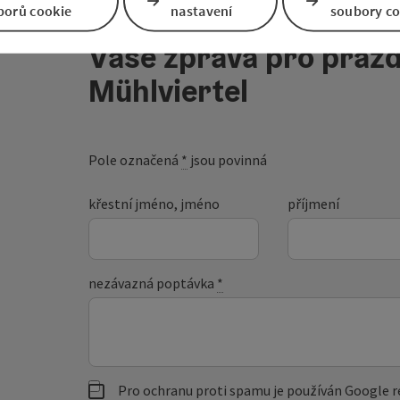
borů cookie
nastavení
soubory co
Vaše zpráva pro prázd
Mühlviertel
Pole označená
*
jsou povinná
křestní jméno, jméno
příjmení
nezávazná poptávka
*
Pro ochranu proti spamu je používán Google