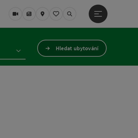
Otevřít hlavní men
Webové kamery
Časopis/Blog
Mapa
Zapamatované
Vyhledávání
Hledat ubytování