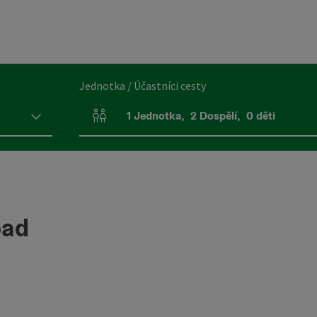
Jednotka / Účastníci cesty
1
Jednotka
,
2
Dospělí
,
0
děti
Počet jednotek a polí pro osoby
bad