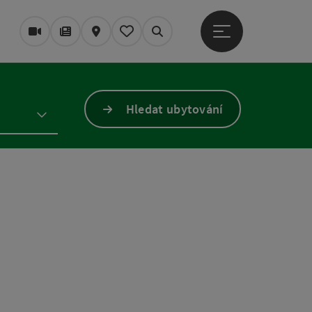
Otevřít hlavní men
Webové kamery
Časopis/Blog
Mapa
Zapamatované
Vyhledávání
Hledat ubytování