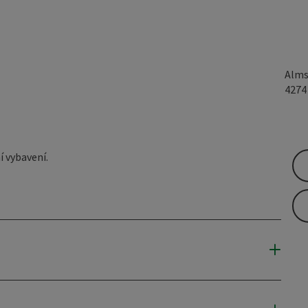
Alms
427
í vybavení.