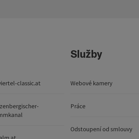
Služby
ertel-classic.at
Webové kamery
zenbergischer-
Práce
mmkanal
Odstoupení od smlouvy
alm.at