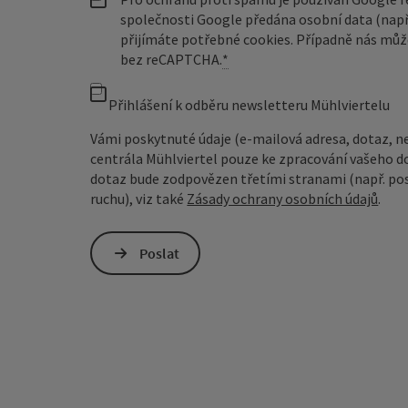
společnosti Google předána osobní data (např
přijímáte potřebné cookies. Případně nás můž
bez reCAPTCHA.
*
Přihlášení k odběru newsletteru Mühlviertelu
Vámi poskytnuté údaje (e-mailová adresa, dotaz, n
centrála Mühlviertel pouze ke zpracování vašeho d
dotaz bude zodpovězen třetími stranami (např. pos
ruchu), viz také
Zásady ochrany osobních údajů
.
Poslat