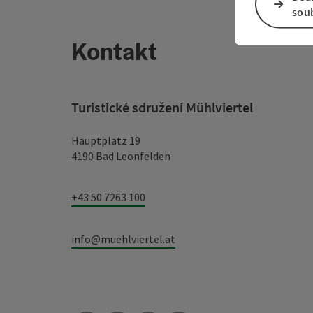
sou
Kontakt
Turistické sdružení Mühlviertel
Hauptplatz 19
4190 Bad Leonfelden
+43 50 7263 100
info@muehlviertel.at