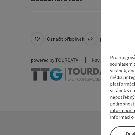
Označit příspěvek
přejít na pozná
Pro fungová
powered by
TOURDATA
Navrhnout změnu
souhlasem t
stránek, ana
média, inte
platformách
stránek s na
nepotřebným
podrobnosti
informacích
informací o 
Dea