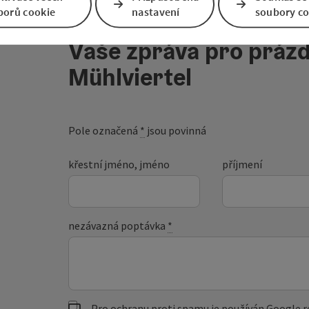
borů cookie
nastavení
soubory co
Vaše zpráva pro prázd
Mühlviertel
Pole označená
*
jsou povinná
křestní jméno, jméno
příjmení
nezávazná poptávka
*
Pro ochranu proti spamu je používán Google