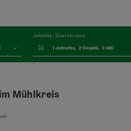
Jednotka / Účastníci cesty
í
1
Jednotka
,
2
Dospělí
,
0
děti
Počet jednotek a polí pro osoby
 im Mühlkreis
eich