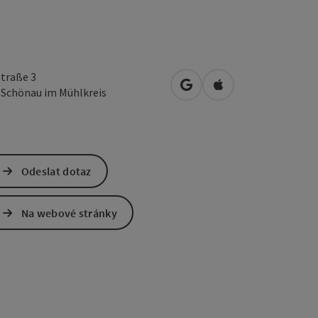
traße 3
Otevřít v Mapách Google
Otevřít v Mapách A
4
Schönau im Mühlkreis
Odeslat dotaz
Na webové stránky