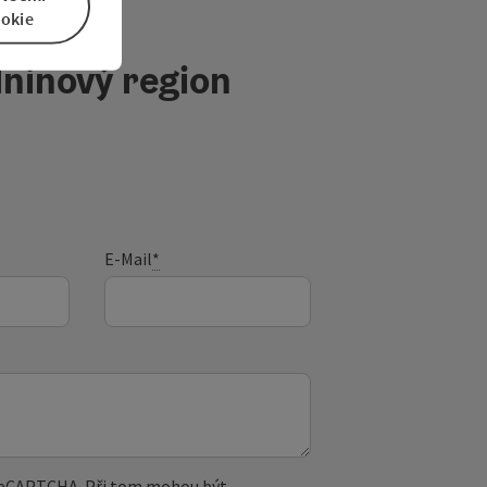
okie
ninový region
E-Mail
*
 reCAPTCHA. Při tom mohou být