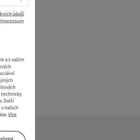
bních údajů
Impressum
í
e a s vaším
ových
ociální
jiných
ebových
s technicky
. Další
 v našich
kie.
Více
 všemi