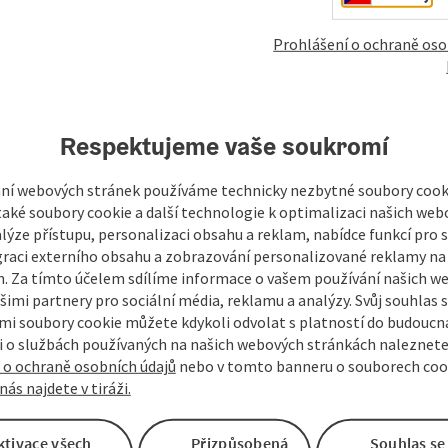
Prohlášení o ochraně oso
mky
Vytvořit PDF
Vytisknout příspěvek
V okol
Respektujeme vaše soukromí
ní webových stránek používáme technicky nezbytné soubory cooki
aké soubory cookie a další technologie k optimalizaci našich web
lýze přístupu, personalizaci obsahu a reklam, nabídce funkcí pro s
graci externího obsahu a zobrazování personalizované reklamy na 
. Za tímto účelem sdílíme informace o vašem používání našich w
šimi partnery pro sociální média, reklamu a analýzy. Svůj souhlas 
i soubory cookie můžete kdykoli odvolat s platností do budoucna
 o službách používaných na našich webových stránkách naleznete
 o ochraně osobních údajů
nebo v tomto banneru o souborech coo
nás najdete v tiráži.
ktivace všech
Přizpůsobená
Souhlas se