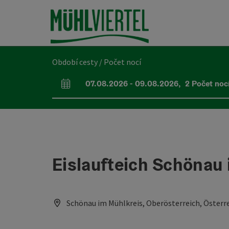
Accesskey
Accesskey
Accesskey
Obsah
Navigace
Začátek stránky
[0]
[1]
[2]
Období cesty / Počet nocí
07.08.2026
-
09.08.2026
,
2
Počet noc
Pole příjezdu a odjezdu
Eislaufteich Schönau
Schönau im Mühlkreis, Oberösterreich, Österr