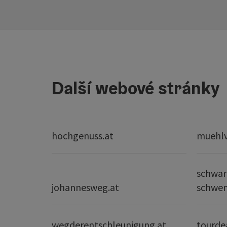
Další webové stránky
hochgenuss.at
muehlvi
schwar
johannesweg.at
schwe
wegderentschleunigung.at
tourde