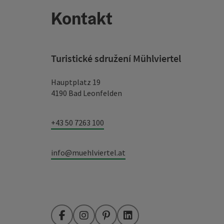
Kontakt
Turistické sdružení Mühlviertel
Hauptplatz 19
4190 Bad Leonfelden
+43 50 7263 100
info@muehlviertel.at
Facebook
Instagram
Pinterest
LinkedIn