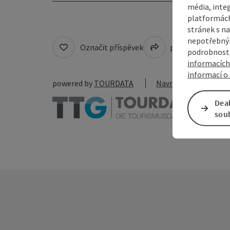
média, inte
platformách
stránek s na
nepotřebným
Označit příspěvek
přejít na pozná
podrobnosti
informacích
informací o 
powered by
TOURDATA
Navrhnout změnu
Dea
sou