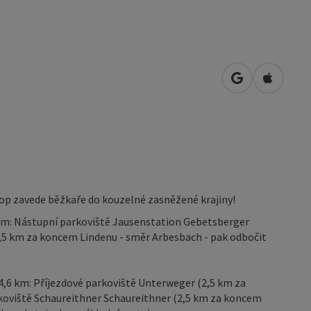
Otevřít v Map
Otevřít 
top zavede běžkaře do kouzelné zasněžené krajiny!
 km: Nástupní parkoviště Jausenstation Gebetsberger
2,5 km za koncem Lindenu - směr Arbesbach - pak odbočit
 4,6 km: Příjezdové parkoviště Unterweger (2,5 km za
koviště Schaureithner Schaureithner (2,5 km za koncem