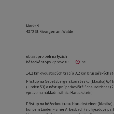
Markt 9
4372
St. Georgen am Walde
oblast pro běh na lyžích
běžecké stopy v provozu:
ne
14,2 km dvoustopých tratí a 3,2 km bruslařských s
Přístup na Gebetsbergerskou stezku (klasika) 6,4
(Linden 53) a nástupní parkoviště Schaureithner (
vpravo na nákladní silnici Haruckstein).
Přístup na běžeckou trasu Harucksteiner (klasika)
koncem Linden - směr Arbesbach) a příjezdové par