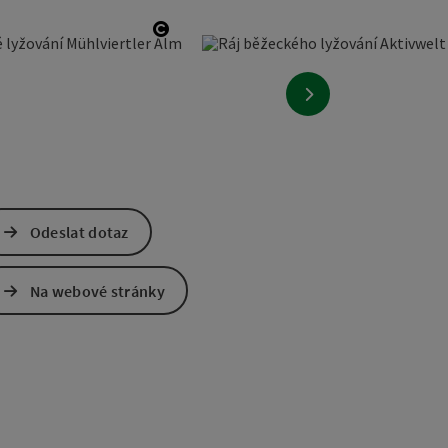
ight
otevřít copyright
nächstes Element
Odeslat dotaz
Na webové stránky