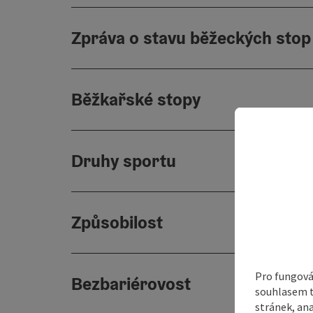
Zpráva o stavu běžeckých stop
Běžkařské stopy
Druhy sportu
Způsobilost
Pro fungová
Bezbariérovost
souhlasem t
stránek, ana