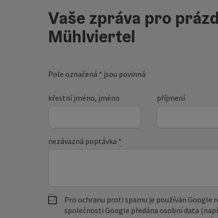
Vaše zpráva pro prázd
Mühlviertel
Pole označená
*
jsou povinná
křestní jméno, jméno
příjmení
nezávazná poptávka
*
Pro ochranu proti spamu je používán Google
společnosti Google předána osobní data (např