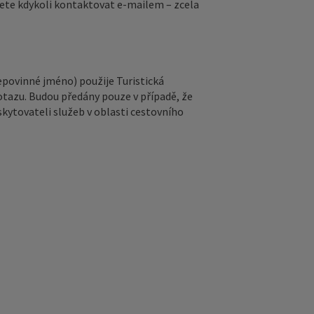
ete kdykoli kontaktovat e‑mailem – zcela
epovinné jméno) použije Turistická
otazu. Budou předány pouze v případě, že
kytovateli služeb v oblasti cestovního