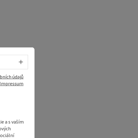
Volba jazyka - Otevřít menu
bních údajů
Impressum
e a s vaším
ových
ociální