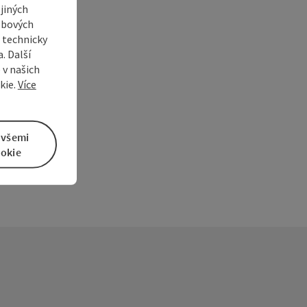
jiných
ebových
s technicky
. Další
í
 v našich
kie.
Více
 všemi
okie