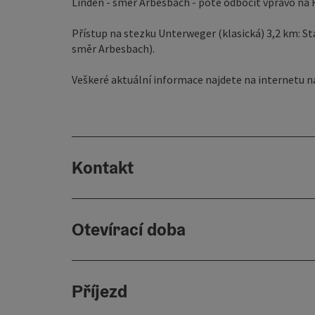
Linden - směr Arbesbach - poté odbočit vpravo na 
Přístup na stezku Unterweger (klasická) 3,2 km: S
směr Arbesbach).
Veškeré aktuální informace najdete na internetu n
Kontakt
Otevírací doba
Příjezd