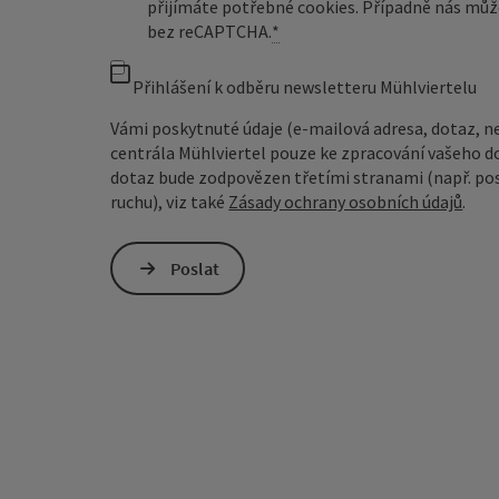
přijímáte potřebné cookies. Případně nás můž
bez reCAPTCHA.
*
Přihlášení k odběru newsletteru Mühlviertelu
Vámi poskytnuté údaje (e-mailová adresa, dotaz, n
centrála Mühlviertel pouze ke zpracování vašeho d
dotaz bude zodpovězen třetími stranami (např. pos
ruchu), viz také
Zásady ochrany osobních údajů
.
Poslat