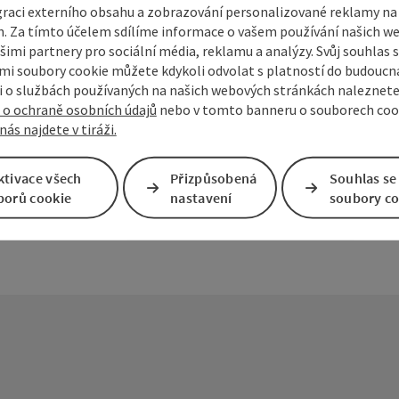
graci externího obsahu a zobrazování personalizované reklamy na 
. Za tímto účelem sdílíme informace o vašem používání našich w
šimi partnery pro sociální média, reklamu a analýzy. Svůj souhlas 
i soubory cookie můžete kdykoli odvolat s platností do budoucna
mky
Vytvořit PDF
Vytisknout příspěvek
V okol
 o službách používaných na našich webových stránkách naleznete
 o ochraně osobních údajů
nebo v tomto banneru o souborech coo
nás najdete v tiráži.
ktivace všech
Přizpůsobená
Souhlas se
borů cookie
nastavení
soubory co