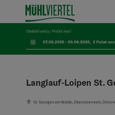
Accesskey
Accesskey
Accesskey
Obsah
Navigace
Začátek stránky
[0]
[1]
[2]
Období cesty / Počet nocí
07.08.2026
-
09.08.2026
,
2
Počet noc
Pole příjezdu a odjezdu
Langlauf-Loipen St. 
St. Georgen am Walde, Oberösterreich, Österr