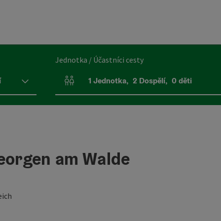
Jednotka / Účastníci cesty
í
1
Jednotka
,
2
Dospělí
,
0
děti
Počet jednotek a polí pro osoby
Georgen am Walde
eich