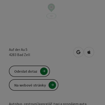
Auf der Au 5
Otevřít v Mapá
Otevřít 
4283
Bad Zell
Odeslat dotaz
Na webové stránky
Autobus, cestovní kancelář, taxi a pronájem auta