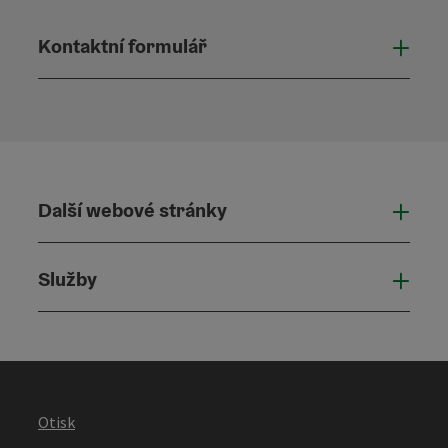
Kontaktní formulář
Otevř
Další webové stránky
Dalš
Služby
Služ
Otisk