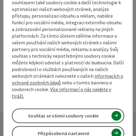
souhlasem také soubory cookie a další technologie k
optimalizaci našich webových stránek, analýze
Označit příspěvek
Vytisknout
přístupu, personalizaci obsahu a reklam, nabídce
funkcí pro sociální média, integraci externího obsahu
příspěvek
přejít na poznámky
a zobrazování personalizované reklamy na jiných
platformách. Za tímto účelem sdílíme informace o
V okolí
vašem používání našich webových stránek s našimi
Vytvořit PDF
partnery pro sociální média, reklamu a analýzy. Svůj
souhlas s technicky nepotřebnými soubory cookie
powered by
TOURDATA
Navrhnout změnu
můžete kdykoli odvolat s platností do budoucna. Další
podrobnosti o službách používaných na našich
webových stránkách naleznete v našich
informacích o
ochraně osobních údajů
nebo v tomto banneru o
souborech cookie.
Více informací o nás najdete v
tiráži.
Souhlas se všemi soubory cookie
Přizpůsobená nastavení