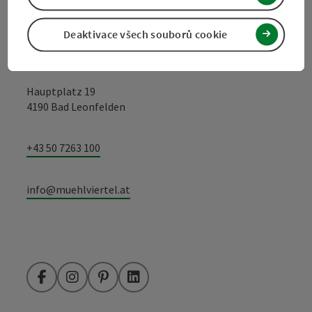
Kontakt
Deaktivace všech souborů cookie
Turistické sdružení Mühlviertel
Hauptplatz 19
4190 Bad Leonfelden
+43 50 7263 100
info@muehlviertel.at
Facebook
Instagram
Pinterest
LinkedIn