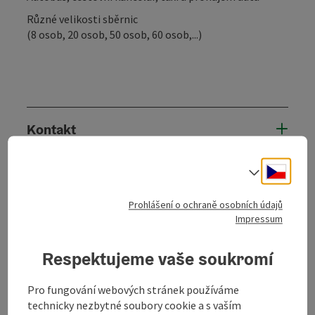
Různé velikosti sběrnic
(8 osob, 20 osob, 50 osob, 60 osob,...)
Kontakt
Cesky
Příjezd
Volba j
Prohlášení o ochraně osobních údajů
Způsobilost
Impressum
Respektujeme vaše soukromí
Bezbariérovost
Pro fungování webových stránek používáme
technicky nezbytné soubory cookie a s vaším