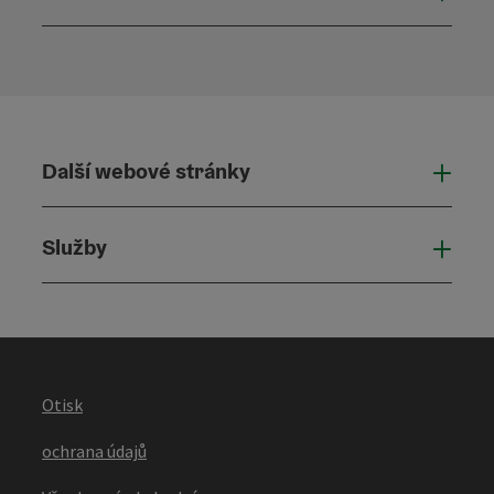
Otevř
Další webové stránky
Dalš
Služby
Služ
Otisk
ochrana údajů