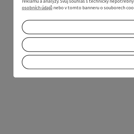
reklamu a analýzy. Svůj souhlas s technicky nepotřebn
osobních údajů
nebo v tomto banneru o souborech coo