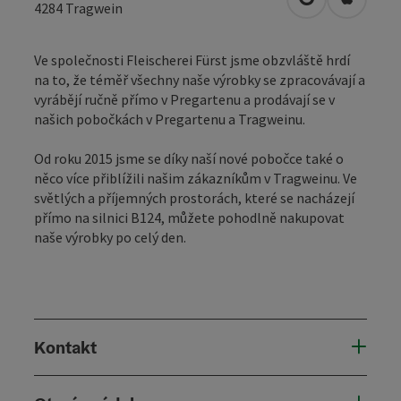
Otevřít v Map
Otevřít
4284
Tragwein
Ve společnosti Fleischerei Fürst jsme obzvláště hrdí
na to, že téměř všechny naše výrobky se zpracovávají a
vyrábějí ručně přímo v Pregartenu a prodávají se v
našich pobočkách v Pregartenu a Tragweinu.
Od roku 2015 jsme se díky naší nové pobočce také o
něco více přiblížili našim zákazníkům v Tragweinu. Ve
světlých a příjemných prostorách, které se nacházejí
přímo na silnici B124, můžete pohodlně nakupovat
naše výrobky po celý den.
Kontakt