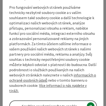
Pro fungování webových stránek používáme
technicky nezbytné soubory cookie a s vaším
Bezbariérovost
souhlasem také soubory cookie a další technologie k
optimalizaci našich webových stránek, analýze
přístupu, personalizaci obsahu a reklam, nabídce
funkcí pro sociální média, integraci externího obsahu
a zobrazování personalizované reklamy na jiných
Označit příspěvek
Vytisknout
platformách. Za tímto účelem sdílíme informace o
vašem používání našich webových stránek s našimi
příspěvek
přejít na poznámky
partnery pro sociální média, reklamu a analýzy. Svůj
souhlas s technicky nepotřebnými soubory cookie
V okolí
můžete kdykoli odvolat s platností do budoucna. Další
Vytvořit PDF
podrobnosti o službách používaných na našich
webových stránkách naleznete v našich
informacích o
powered by
TOURDATA
Navrhnout změnu
ochraně osobních údajů
nebo v tomto banneru o
souborech cookie.
Více informací o nás najdete v
tiráži.