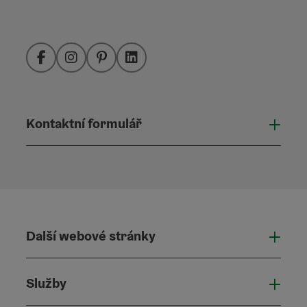
Facebook
Instagram
Pinterest
LinkedIn
Kontaktní formulář
Otevř
Další webové stránky
Dalš
Služby
Služ