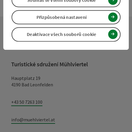
Souhlas se všemi soubory cookie
Přizpůsobená nastavení
Deaktivace všech souborů cookie
Kontakt
Turistické sdružení Mühlviertel
Hauptplatz 19
4190 Bad Leonfelden
+43 50 7263 100
info@muehlviertel.at