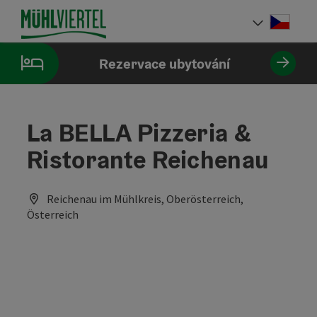
Accesskey
Accesskey
Accesskey
Obsah
Navigace
Začátek stránky
[0]
[1]
[2]
Cesky
Volba 
Rezervace ubytování
La BELLA Pizzeria &
Ristorante Reichenau
Reichenau im Mühlkreis, Oberösterreich,
Österreich