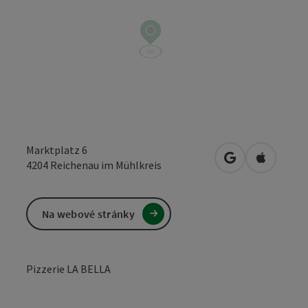
Marktplatz 6
Otevřít v Mapá
Otevřít 
4204
Reichenau im Mühlkreis
Na webové stránky
Pizzerie LA BELLA