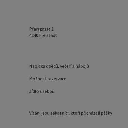
Pfarrgasse 1
4240
Freistadt
Nabídka obědů, večeří a nápojů
Možnost rezervace
Jídlo s sebou
Vítáni jsou zákazníci, kteří přicházejí pěšky