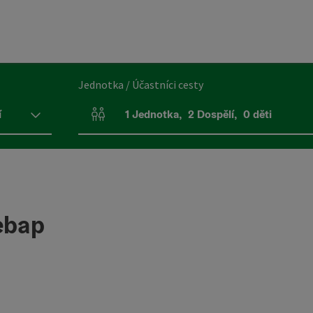
Jednotka / Účastníci cesty
í
1
Jednotka
,
2
Dospělí
,
0
děti
Počet jednotek a polí pro osoby
ebap