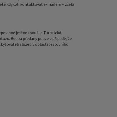
ete kdykoli kontaktovat e‑mailem – zcela
epovinné jméno) použije Turistická
otazu. Budou předány pouze v případě, že
kytovateli služeb v oblasti cestovního