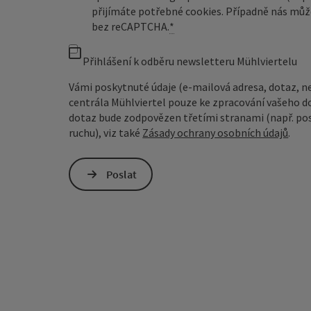
přijímáte potřebné cookies. Případně nás můž
bez reCAPTCHA.
*
Přihlášení k odběru newsletteru Mühlviertelu
Vámi poskytnuté údaje (e-mailová adresa, dotaz, n
centrála Mühlviertel pouze ke zpracování vašeho d
dotaz bude zodpovězen třetími stranami (např. pos
ruchu), viz také
Zásady ochrany osobních údajů
.
Poslat