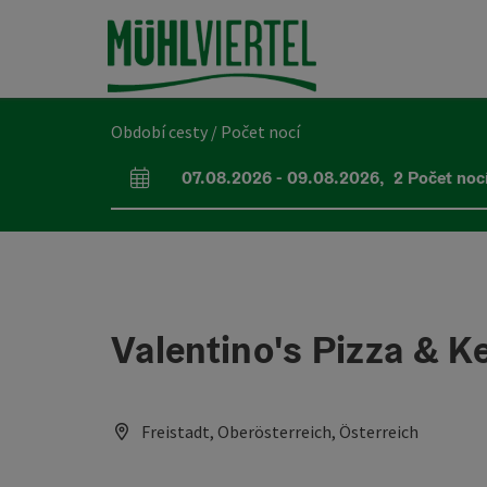
Accesskey
Accesskey
Accesskey
Obsah
Navigace
Začátek stránky
[0]
[1]
[2]
Období cesty / Počet nocí
07.08.2026
-
09.08.2026
,
2
Počet noc
Pole příjezdu a odjezdu
Valentino's Pizza & K
Freistadt, Oberösterreich, Österreich