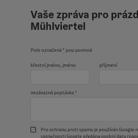
Vaše zpráva pro prázd
Mühlviertel
Pole označená
*
jsou povinná
křestní jméno, jméno
příjmení
nezávazná poptávka
*
Pro ochranu proti spamu je používán Google
společnosti Google předána osobní data (např