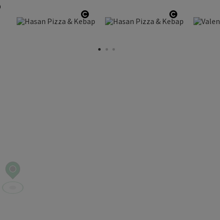
otevřít copyright
vřít copyright
otevřít copyright
otevřít cop