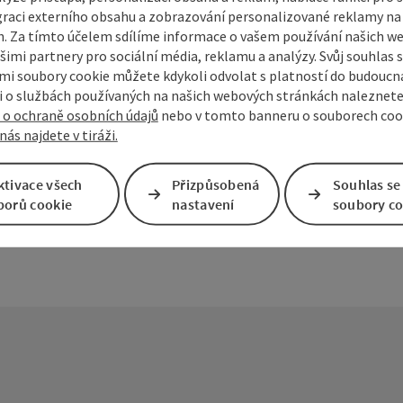
graci externího obsahu a zobrazování personalizované reklamy na 
. Za tímto účelem sdílíme informace o vašem používání našich w
šimi partnery pro sociální média, reklamu a analýzy. Svůj souhlas 
i soubory cookie můžete kdykoli odvolat s platností do budoucna
mky
Vytvořit PDF
Vytisknout příspěvek
V okol
 o službách používaných na našich webových stránkách naleznete
 o ochraně osobních údajů
nebo v tomto banneru o souborech coo
nás najdete v tiráži.
ktivace všech
Přizpůsobená
Souhlas se
borů cookie
nastavení
soubory co