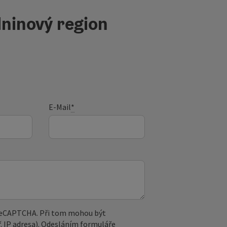
ninový region
E-Mail
*
 reCAPTCHA. Při tom mohou být
. IP adresa). Odesláním formuláře