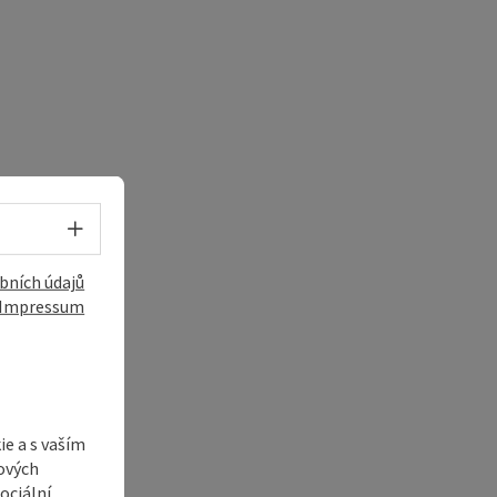
Volba jazyka - Otevřít menu
bních údajů
Impressum
e a s vaším
ových
ociální