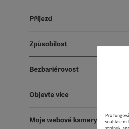
Příjezd
Způsobilost
Bezbariérovost
Objevte více
Pro fungová
Moje webové kamery
souhlasem t
stránek, ana