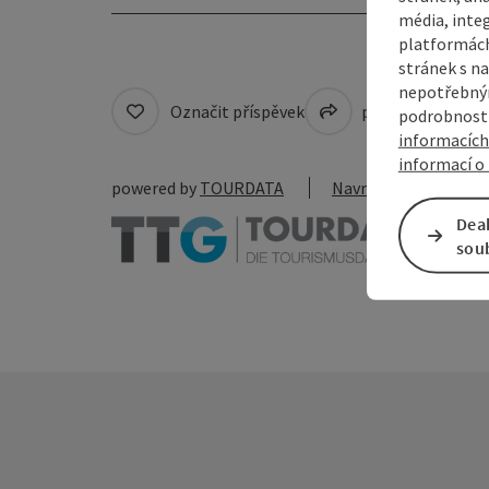
média, inte
platformách
stránek s na
nepotřebným
Označit příspěvek
přejít na pozná
podrobnosti
informacích
informací o 
powered by
TOURDATA
Navrhnout změnu
Dea
sou