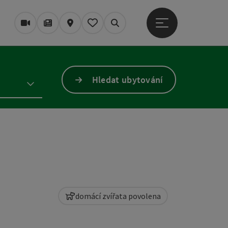
Otevřít hlavní men
Webové kamery
Časopis/Blog
Mapa
Zapamatované
Vyhledávání
Hledat ubytování
domácí zvířata povolena