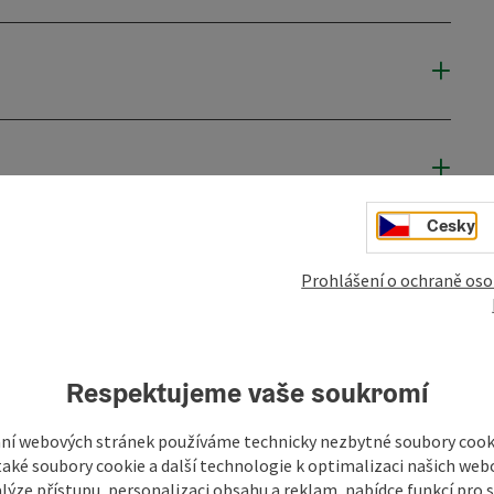
Cesky
Prohlášení o ochraně oso
Respektujeme vaše soukromí
ní webových stránek používáme technicky nezbytné soubory cooki
aké soubory cookie a další technologie k optimalizaci našich web
lýze přístupu, personalizaci obsahu a reklam, nabídce funkcí pro s