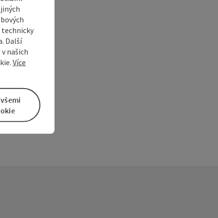
jiných
ebových
s technicky
. Další
í
 v našich
kie.
Více
 všemi
okie