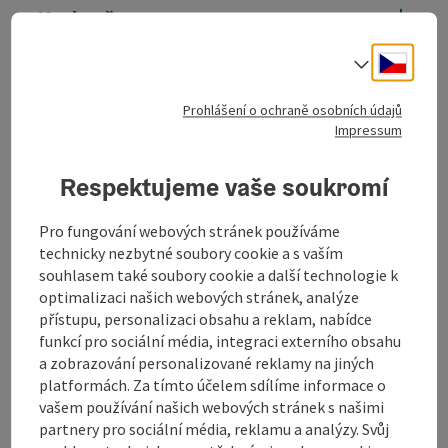
Kuchyně
Cesky
Volba j
Vybavení
Prohlášení o ochraně osobních údajů
Impressum
Ceny
Respektujeme vaše soukromí
Příjezd
Pro fungování webových stránek používáme
technicky nezbytné soubory cookie a s vaším
Způsobilost
souhlasem také soubory cookie a další technologie k
optimalizaci našich webových stránek, analýze
přístupu, personalizaci obsahu a reklam, nabídce
Bezbariérovost
funkcí pro sociální média, integraci externího obsahu
a zobrazování personalizované reklamy na jiných
platformách. Za tímto účelem sdílíme informace o
Moje podniky
vašem používání našich webových stránek s našimi
partnery pro sociální média, reklamu a analýzy. Svůj