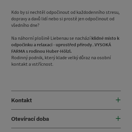
Kdo by si nechtěl odpočinout od každodenního stresu,
dopravy a davů lidí nebo si prostě jen odpočinout od
všedního dne?
Na náhorní plošině Liebenau se nachází
klidné místo k
odpočinku a relaxaci - uprostřed přírody
...
VYSOKÁ
FARMA s rodinou Huber-Hölzl.
Rodinný podnik, který klade velký důraz na osobní
kontakt a vstřícnost.
Kontakt
Otevírací doba