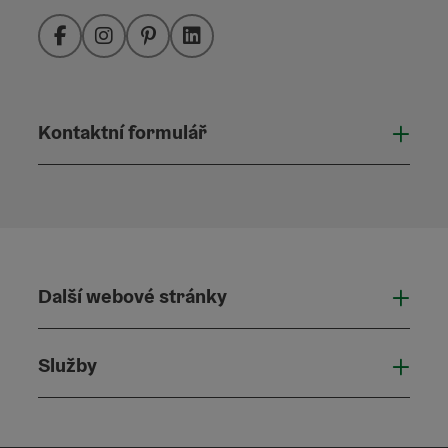
Facebook
Instagram
Pinterest
LinkedIn
Kontaktní formulář
Otevř
Další webové stránky
Dalš
Služby
Služ