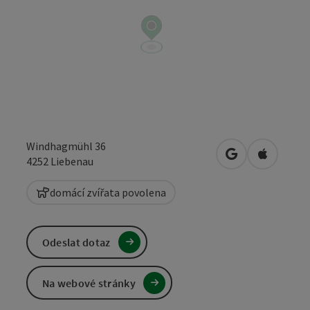
Windhagmühl 36
Otevřít v Mapá
Otevřít 
4252
Liebenau
domácí zvířata povolena
Odeslat dotaz
Na webové stránky