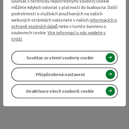
souhlas s technicky nepotřebnými soubory cookie
Objevte více
můžete kdykoli odvolat s platností do budoucna. Další
podrobnosti o službách používaných na našich
webových stránkách naleznete v našich
informacích o
ochraně osobních údajů
nebo v tomto banneru o
souborech cookie.
Více informací o nás najdete v
Označit příspěvek
Vytisknout
tiráži.
příspěvek
přejít na poznámky
Souhlas se všemi soubory cookie
V okolí
Vytvořit PDF
Přizpůsobená nastavení
powered by
TOURDATA
Navrhnout změnu
Deaktivace všech souborů cookie