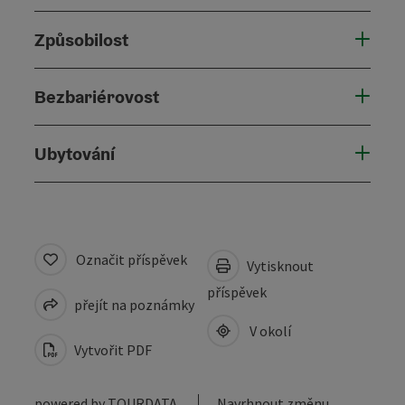
Způsobilost
Bezbariérovost
Ubytování
Označit příspěvek
Vytisknout
příspěvek
přejít na poznámky
V okolí
Vytvořit PDF
powered by
TOURDATA
Navrhnout změnu