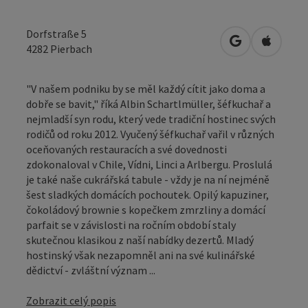
Dorfstraße 5
Otevřít v Map
Otevřít
4282
Pierbach
"V našem podniku by se měl každý cítit jako doma a
dobře se bavit," říká Albin Schartlmüller, šéfkuchař a
nejmladší syn rodu, který vede tradiční hostinec svých
rodičů od roku 2012. Vyučený šéfkuchař vařil v různých
oceňovaných restauracích a své dovednosti
zdokonaloval v Chile, Vídni, Linci a Arlbergu. Proslulá
je také naše cukrářská tabule - vždy je na ní nejméně
šest sladkých domácích pochoutek. Opilý kapuziner,
čokoládový brownie s kopečkem zmrzliny a domácí
parfait se v závislosti na ročním období staly
skutečnou klasikou z naší nabídky dezertů. Mladý
hostinský však nezapomněl ani na své kulinářské
dědictví - zvláštní význam ...
Zobrazit celý popis