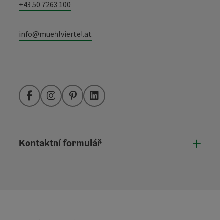
+43 50 7263 100
info@muehlviertel.at
Facebook
Instagram
Pinterest
LinkedIn
Kontaktní formulář
Otevř