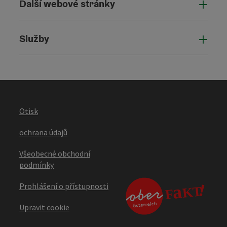
Další webové stránky
Dalš
Služby
Služ
Otisk
ochrana údajů
Všeobecné obchodní
podmínky
Prohlášení o přístupnosti
Upravit cookie