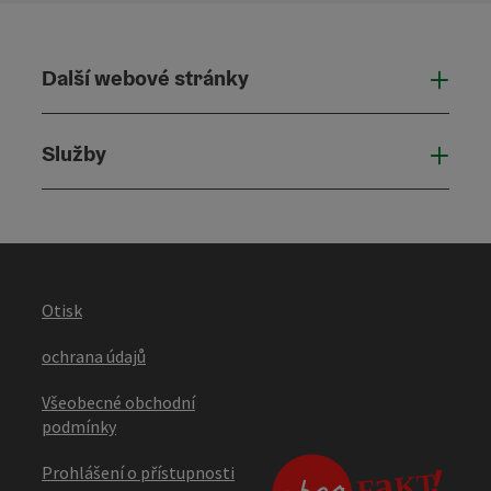
Další webové stránky
Dalš
Služby
Služ
Otisk
ochrana údajů
Všeobecné obchodní
podmínky
Prohlášení o přístupnosti