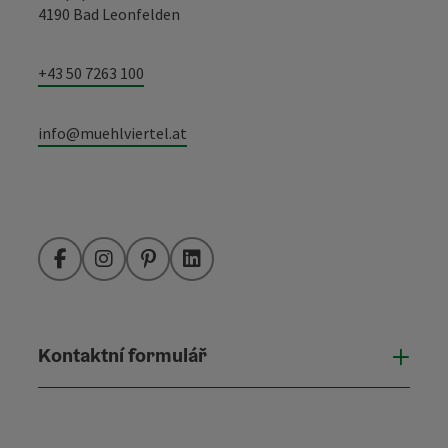
4190 Bad Leonfelden
+43 50 7263 100
info@muehlviertel.at
Facebook
Instagram
Pinterest
LinkedIn
Kontaktní formulář
Otevř