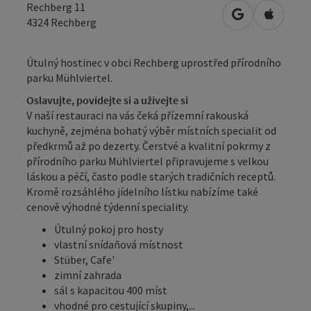
Rechberg 11
Otevřít v Map
Otevřít
4324
Rechberg
Útulný hostinec v obci Rechberg uprostřed přírodního
parku Mühlviertel.
Oslavujte, povídejte si a užívejte si
V naší restauraci na vás čeká přízemní rakouská
kuchyně, zejména bohatý výběr místních specialit od
předkrmů až po dezerty. Čerstvé a kvalitní pokrmy z
přírodního parku Mühlviertel připravujeme s velkou
láskou a péčí, často podle starých tradičních receptů.
Kromě rozsáhlého jídelního lístku nabízíme také
cenově výhodné týdenní speciality.
Útulný pokoj pro hosty
vlastní snídaňová místnost
Stüber, Cafe'
zimní zahrada
sál s kapacitou 400 míst
vhodné pro cestující skupiny,...