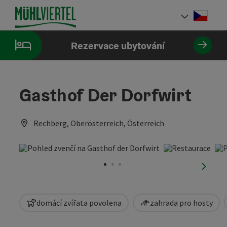
Accesskey
Accesskey
Accesskey
Obsah
Navigace
Začátek stránky
[0]
[1]
[2]
Cesky
Volba 
Rezervace ubytování
Gasthof Der Dorfwirt
Rechberg, Oberösterreich, Österreich
nächst
domácí zvířata povolena
zahrada pro hosty