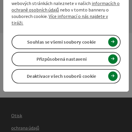
webových stránkách naleznete v našich
informacích o
Kontaktní formulář
ochraně osobních údajů
nebo v tomto banneru o
Otevř
souborech cookie.
Více informací o nás najdete v
tiráži.
Souhlas se všemi soubory cookie
Další webové stránky
Dalš
Přizpůsobená nastavení
Služby
Služ
Deaktivace všech souborů cookie
Otisk
ochrana údajů