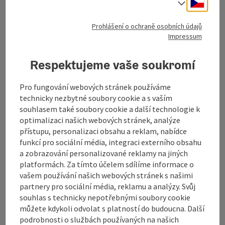
Cesky
Volba j
Turistické sdružení Mühlviertel
Prohlášení o ochraně osobních údajů
Impressum
Hauptplatz 19
Respektujeme vaše soukromí
4190 Bad Leonfelden
Pro fungování webových stránek používáme
+43 50 7263 100
technicky nezbytné soubory cookie a s vaším
souhlasem také soubory cookie a další technologie k
optimalizaci našich webových stránek, analýze
info@muehlviertel.at
přístupu, personalizaci obsahu a reklam, nabídce
funkcí pro sociální média, integraci externího obsahu
a zobrazování personalizované reklamy na jiných
platformách. Za tímto účelem sdílíme informace o
vašem používání našich webových stránek s našimi
partnery pro sociální média, reklamu a analýzy. Svůj
Facebook
Instagram
Pinterest
LinkedIn
souhlas s technicky nepotřebnými soubory cookie
můžete kdykoli odvolat s platností do budoucna. Další
podrobnosti o službách používaných na našich