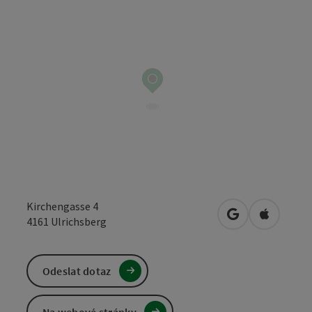
Kirchengasse 4
Otevřít v Mapá
Otevřít 
4161
Ulrichsberg
Odeslat dotaz
Na webové stránky