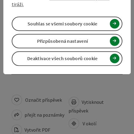
tiráži.
Kontakt
Souhlas se všemi soubory cookie
Ceny
Přizpůsobená nastavení
Způsobilost
Deaktivace všech souborů cookie
Ubytování
Označit příspěvek
Vytisknout
příspěvek
přejít na poznámky
V okolí
Vytvořit PDF