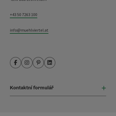
+43 50 7263 100
info@muehlviertel.at
Facebook
Instagram
Pinterest
LinkedIn
Kontaktní formulář
Otevř