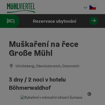
Accesskey
Accesskey
Accesskey
Obsah
Navigace
Začátek stránky
[0]
[1]
[2]
Cesky
Volba 
Rezervace ubytování
Muškaření na řece
Große Mühl
Ulrichsberg, Oberösterreich, Österreich
3 dny / 2 noci v hotelu
Böhmerwaldhof
otevřít 