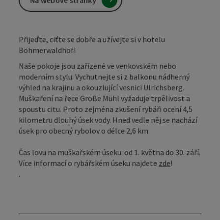
Přijeďte, ciťte se dobře a užívejte si v hotelu
Böhmerwaldhof!
Naše pokoje jsou zařízené ve venkovském nebo
moderním stylu. Vychutnejte si z balkonu nádherný
výhled na krajinu a okouzlující vesnici Ulrichsberg.
Muškaření na řece Große Mühl vyžaduje trpělivost a
spoustu citu. Proto zejména zkušení rybáři ocení 4,5
kilometru dlouhý úsek vody. Hned vedle něj se nachází
úsek pro obecný rybolov o délce 2,6 km.
Čas lovu na muškařském úseku: od 1. května do 30. září.
Více informací o rybářském úseku najdete
zde
!
.