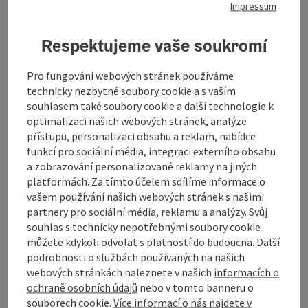
Impressum
Rezervace / poptávka
Respektujeme vaše soukromí
od ceny
Pro fungování webových stránek používáme
€ 230,00 na osobu
technicky nezbytné soubory cookie a s vaším
možnost rezervace od 1 osoby
souhlasem také soubory cookie a další technologie k
optimalizaci našich webových stránek, analýze
Období cesty (01.05.2026 - 30.09.2026)
přístupu, personalizaci obsahu a reklam, nabídce
funkcí pro sociální média, integraci externího obsahu
od
do
a zobrazování personalizované reklamy na jiných
01.05.2026
30.09.2026
platformách. Za tímto účelem sdílíme informace o
vašem používání našich webových stránek s našimi
partnery pro sociální média, reklamu a analýzy. Svůj
souhlas s technicky nepotřebnými soubory cookie
rezervovat nabídku
můžete kdykoli odvolat s platností do budoucna. Další
podrobnosti o službách používaných na našich
nezávazná poptávka
webových stránkách naleznete v našich
informacích o
ochraně osobních údajů
nebo v tomto banneru o
souborech cookie.
Více informací o nás najdete v