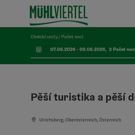
Accesskey
Accesskey
Accesskey
Obsah
Navigace
Začátek stránky
[0]
[1]
[2]
Období cesty / Počet nocí
07.08.2026
-
09.08.2026
,
2
Počet noc
Pole příjezdu a odjezdu
Pěší turistika a pěší 
Ulrichsberg, Oberösterreich, Österreich