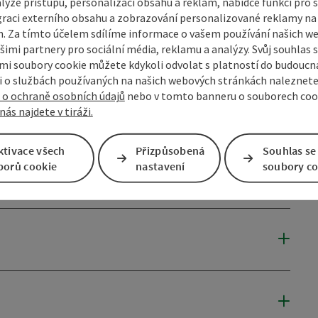
lýze přístupu, personalizaci obsahu a reklam, nabídce funkcí pro s
graci externího obsahu a zobrazování personalizované reklamy na 
. Za tímto účelem sdílíme informace o vašem používání našich w
šimi partnery pro sociální média, reklamu a analýzy. Svůj souhlas 
do
i soubory cookie můžete kdykoli odvolat s platností do budoucna
 o službách používaných na našich webových stránkách naleznete
22.10.2026
 o ochraně osobních údajů
nebo v tomto banneru o souborech coo
nás najdete v tiráži.
21.10.2027
ktivace všech
Přizpůsobená
Souhlas se
borů cookie
nastavení
soubory co