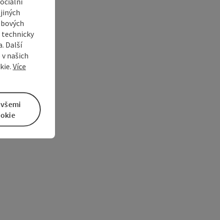
ociální
jiných
ebových
s technicky
. Další
 v našich
kie.
Více
 všemi
okie