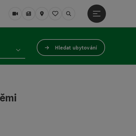
Otevřít hlavní men
Webové kamery
Časopis/Blog
Mapa
Zapamatované
Vyhledávání
Hledat ubytování
němi