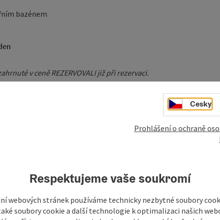
itřním bazénem
 den
ahrnuté v ceně REZERVOVALI již při rezervaci.
Cesky
Prohlášení o ochraně oso
Respektujeme vaše soukromí
ní webových stránek používáme technicky nezbytné soubory cooki
aké soubory cookie a další technologie k optimalizaci našich web