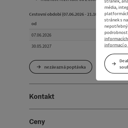
stránek, ana
média, inte
platformách
Cestovní období (07.06.2026 - 21.10.2027)
stránek s na
od
nepotřebným
podrobnosti
07.06.2026
informacích
informací o 
30.05.2027
Dea
nezávazná poptávka
sou
Kontakt
Ceny