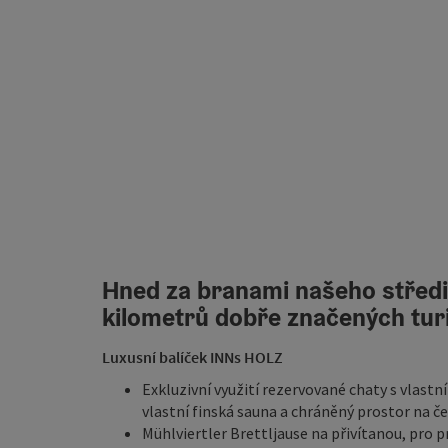
Hned za branami našeho střed
kilometrů dobře značených turi
Luxusní balíček INNs HOLZ
Exkluzivní využití rezervované chaty s vlastn
vlastní finská sauna a chráněný prostor na 
Mühlviertler Brettljause na přivítanou, pro prv