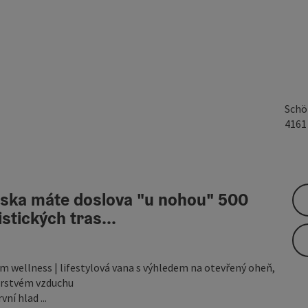
Schö
416
iska máte doslova "u nohou" 500
stických tras...
ím wellness | lifestylová vana s výhledem na otevřený oheň,
čerstvém vzduchu
ní hlad ...