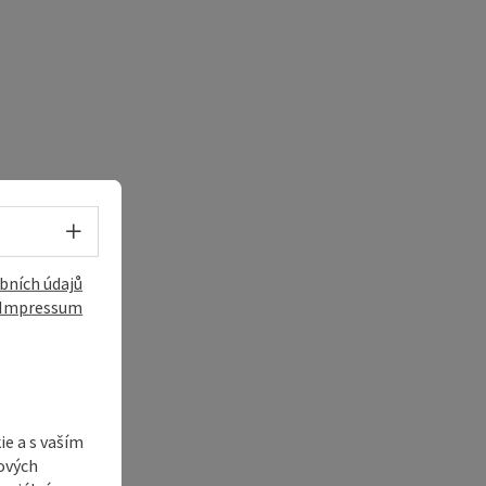
Volba jazyka - Otevřít menu
bních údajů
Impressum
e a s vaším
ových