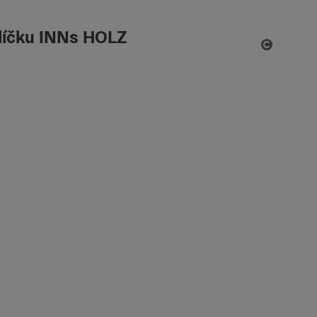
alíčku INNs HOLZ
otevřít 