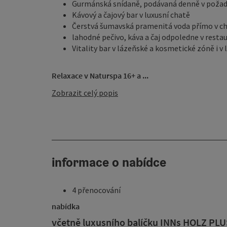
Gurmánská snídaně, podávaná denně v požad
Kávový a čajový bar v luxusní chatě
Čerstvá šumavská pramenitá voda přímo v c
lahodné pečivo, káva a čaj odpoledne v rest
Vitality bar v lázeňské a kosmetické zóně i v
Relaxace v Naturspa 16+ a ...
Zobrazit celý popis
informace o nabídce
4 přenocování
nabídka
včetně luxusního balíčku INNs HOLZ PLU