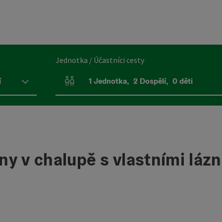
Jednotka / Účastníci cesty
í
1
Jednotka
,
2
Dospělí
,
0
děti
Počet jednotek a polí pro osoby
dny v chalupě s vlastními láz