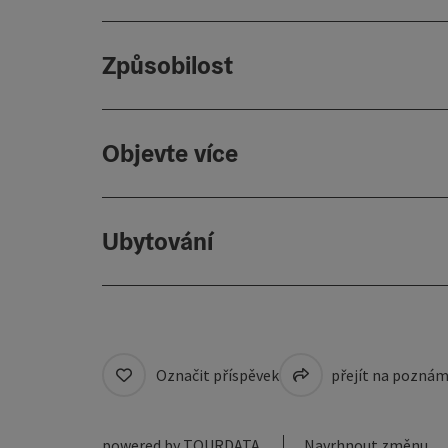
Způsobilost
Objevte více
Ubytování
Označit příspěvek
přejít na pozná
powered by
TOURDATA
Navrhnout změnu