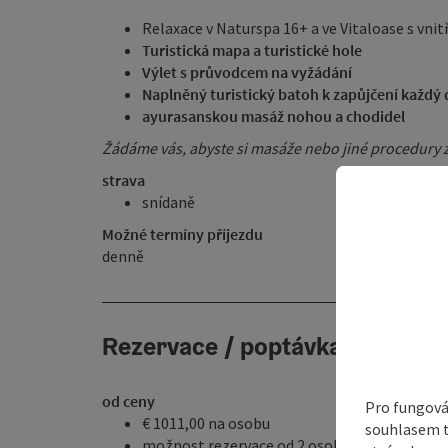
Relaxace v Naturspa 16+ a ve Vitaloase s vn
Turistická mapa a turistické hole
Výlet s průvodcem na vyžádání
Naplněný turistický batoh k zapůjčení každý
ayurasanskou masáž nohou a chodidel
Žádáme vás, abyste si masáže nebo jiné procedury z
strava
snídaně
Možné termíny příjezdu
denně
Rezervace / poptávka
od ceny
Pro fungová
€ 1011,00 na osobu
souhlasem t
možnost rezervace od 2 osoby