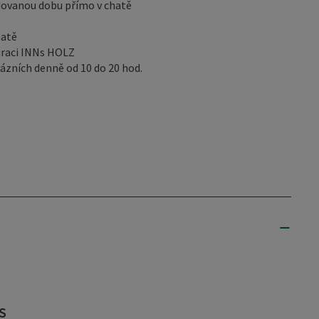
ovanou dobu přímo v chatě
hatě
auraci INNs HOLZ
 lázních denně od 10 do 20 hod.
S