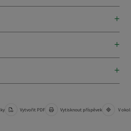
mky
Vytvořit PDF
Vytisknout příspěvek
V okol