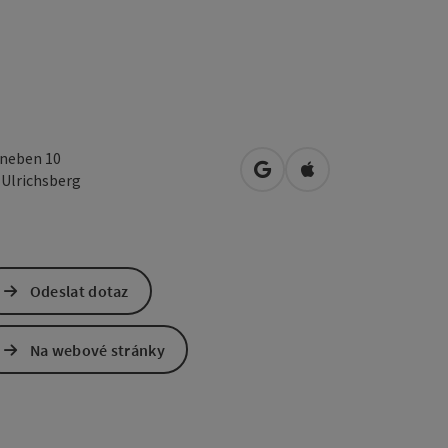
neben 10
Otevřít v Mapách Google
Otevřít v Mapách A
1
Ulrichsberg
Odeslat dotaz
Na webové stránky